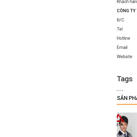
Khách hàn
CÔNG TY 
Đ/C : Số
Tel : 0
Hotline
Email :
Websi
Tags
,
,
,
,
SẢN PH