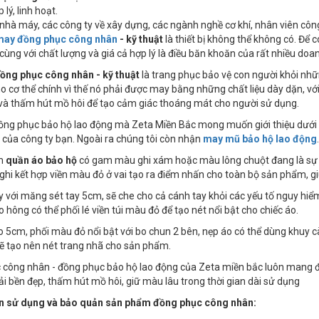
 lý, linh hoạt.
nhà máy, các công ty về xây dựng, các ngành nghề cơ khí, nhân viên công
may đồng phục công nhân
- kỹ thuật
là thiết bị không thể không có. Để 
cùng với chất lượng và giá cả hợp lý là điều băn khoăn của rất nhiều doa
ồng phục công nhân - kỹ thuật
là trang phục bảo vệ con người khỏi nh
o cơ thể chính vì thế nó phải được may bằng những chất liệu dày dặn, 
và thấm hút mồ hôi để tạo cảm giác thoáng mát cho người sử dụng.
ng phục bảo hộ lao động mà Zeta Miền Bắc mong muốn giới thiệu dưới đ
của công ty bạn. Ngoài ra chúng tôi còn nhận
may mũ bảo hộ lao động
.
ẩm
quần áo bảo hộ
có gam màu ghi xám hoặc màu lông chuột đang là sự lự
i kết hợp viền màu đỏ ở vai tạo ra điểm nhấn cho toàn bộ sản phẩm, gi
ay với măng sét tay 5cm, sẽ che cho cả cánh tay khỏi các yếu tố nguy hi
o hông có thể phối lé viền túi màu đỏ để tạo nét nổi bật cho chiếc áo.
o 5cm, phối màu đỏ nổi bật với bo chun 2 bên, nẹp áo có thể dùng khuy 
ẽ tạo nên nét trang nhã cho sản phẩm.
công nhân - đồng phục bảo hộ lao động của Zeta miền bắc luôn mang đến
vải bền đẹp, thấm hút mồ hôi, giữ màu lâu trong thời gian dài sử dụng
 sử dụng và bảo quản sản phẩm đồng phục công nhân: