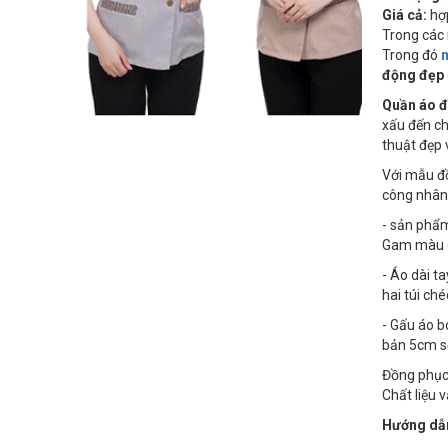
Giá cả:
hợp
Trong các 
Trong đó
động đẹp
Quần áo đ
xấu đến ch
thuật đẹp 
Với mẫu đồ
công nhân 
- sản ph
Gam màu gh
- Áo dài t
hai túi ché
- Gấu áo b
bản 5cm s
Đồng phục 
Chất liệu 
Hướng dẫn