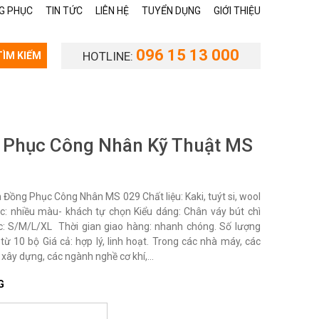
G PHỤC
TIN TỨC
LIÊN HỆ
TUYỂN DỤNG
GIỚI THIỆU
096 15 13 000
HOTLINE:
TÌM KIẾM
 Phục Công Nhân Kỹ Thuật MS
Đồng Phục Công Nhân MS 029 Chất liệu: Kaki, tuýt si, wool
c: nhiều màu- khách tự chọn Kiểu dáng: Chân váy bút chì
c: S/M/L/XL Thời gian giao hàng: nhanh chóng. Số lượng
từ 10 bộ Giá cả: hợp lý, linh hoạt. Trong các nhà máy, các
 xây dựng, các ngành nghề cơ khí,...
G