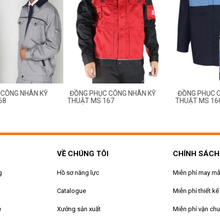
ỤC CÔNG NHÂN KỸ
ĐỒNG PHỤC CÔNG NHÂN KỸ
ĐỒNG PHỤ
S 167
THUẬT MS 166
THUẬT MS
VỀ CHÚNG TÔI
CHÍNH SÁCH
g
Hồ sơ năng lực
Miễn phí may m
Catalogue
Miễn phí thiết kế
e
Xưởng sản xuất
Miễn phí vận ch