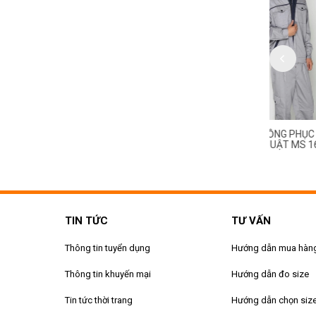
HỤC CÔNG NHÂN KỸ
ĐỒNG PHỤC CÔNG NHÂN KỸ
ĐỒNG PH
MS 169
THUẬT MS 168
THUẬT M
TIN TỨC
TƯ VẤN
Thông tin tuyển dụng
Hướng dẫn mua hàn
Thông tin khuyến mại
Hướng dẫn đo size
Tin tức thời trang
Hướng dẫn chọn siz