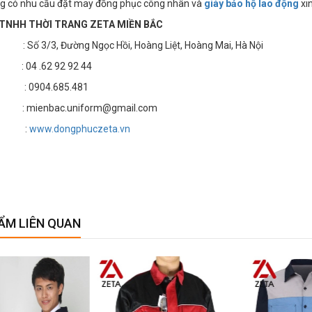
g có nhu cầu đặt may đồng phục công nhân và
giày bảo hộ lao động
xin
TNHH THỜI TRANG ZETA MIỀN BẮC
 3/3, Đường Ngọc Hồi, Hoàng Liệt, Hoàng Mai, Hà Nội
4 .62 92 92 44
 : 0904.685.481
 mienbac.uniform@gmail.com
te :
www.dongphuczeta.vn
ẨM LIÊN QUAN