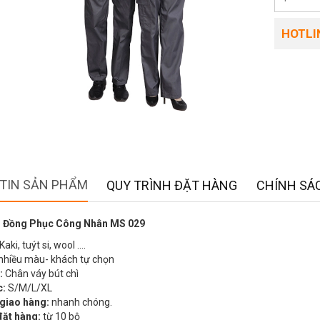
HOTLIN
TIN SẢN PHẨM
QUY TRÌNH ĐẶT HÀNG
CHÍNH SÁC
 Đồng Phục Công Nhân MS 029
Kaki, tuýt si, wool ….
nhiều màu- khách tự chọn
:
Chân váy bút chì
c:
S/M/L/XL
 giao hàng:
nhanh chóng.
đặt hàng:
từ 10 bộ