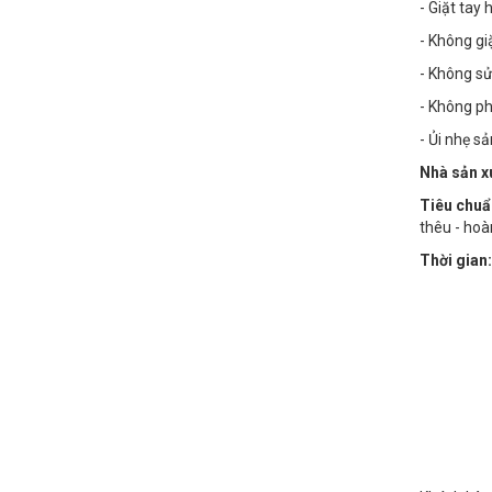
- Giặt tay
- Không g
- Không sử
- Không phơ
- Ủi nhẹ s
Nhà sản x
Tiêu chuẩ
thêu - hoà
Thời gian: