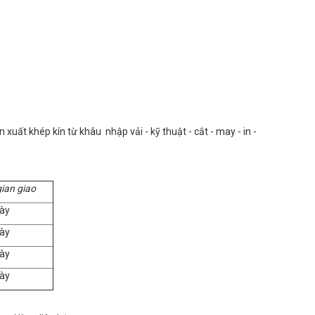
uất khép kín từ khâu nhập vải - kỹ thuật - cắt - may - in -
gian giao
ày
ày
ày
ày