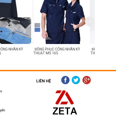
C CÔNG NHÂN KỸ
ĐỒNG PHỤC CÔNG NHÂN KỸ
ĐỒNG PHỤC
 165
THUẬT MS 164
THUẬT MS 
LIÊN HỆ
ẫu
uyển