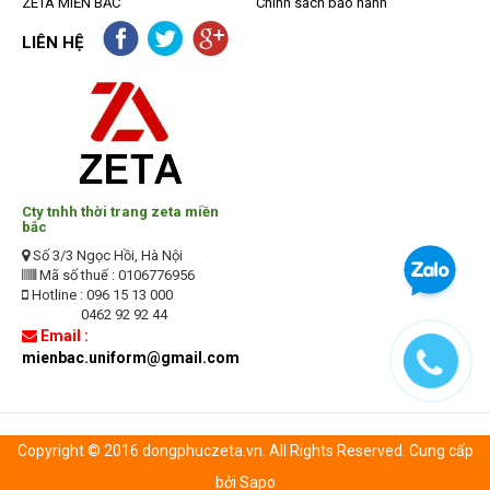
ZETA MIỀN BẮC
Chính sách bảo hành
LIÊN HỆ
Cty tnhh thời trang zeta miền
bắc
Số 3/3 Ngọc Hồi, Hà Nội
Mã số thuế : 0106776956
Hotline : 096 15 13 000
0462 92 92 44
Email :
mienbac.uniform@gmail.com
Copyright © 2016 dongphuczeta.vn. All Rights Reserved. Cung cấp
bởi Sapo