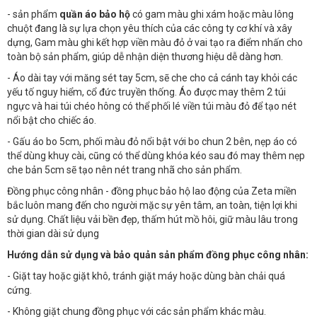
- sản phẩm
quần áo bảo hộ
có gam màu ghi xám hoặc màu lông
chuột đang là sự lựa chọn yêu thích của các công ty cơ khí và xây
dựng, Gam màu ghi kết hợp viền màu đỏ ở vai tạo ra điểm nhấn cho
toàn bộ sản phẩm, giúp dễ nhận diện thương hiệu dễ dàng hơn.
- Áo dài tay với măng sét tay 5cm, sẽ che cho cả cánh tay khỏi các
yếu tố nguy hiểm, cổ đức truyền thống. Áo được may thêm 2 túi
ngực và hai túi chéo hông có thể phối lé viền túi màu đỏ để tạo nét
nổi bật cho chiếc áo.
- Gấu áo bo 5cm, phối màu đỏ nổi bật với bo chun 2 bên, nẹp áo có
thể dùng khuy cài, cũng có thể dùng khóa kéo sau đó may thêm nẹp
che bản 5cm sẽ tạo nên nét trang nhã cho sản phẩm.
Đồng phục công nhân - đồng phục bảo hộ lao động của Zeta miền
bắc luôn mang đến cho người mặc sự yên tâm, an toàn, tiện lợi khi
sử dụng. Chất liệu vải bền đẹp, thấm hút mồ hôi, giữ màu lâu trong
thời gian dài sử dụng
Hướng dẫn sử dụng và bảo quản sản phẩm đồng phục công nhân:
- Giặt tay hoặc giặt khô, tránh giặt máy hoặc dùng bàn chải quá
cứng.
- Không giặt chung đồng phục với các sản phẩm khác màu.