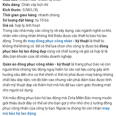
Kiểu dáng:
Chân váy bút chì
Kích thước:
S/M/L/XL
Thời gian giao hàng:
nhanh chóng.
Số lượng đặt hàng:
từ 10 bộ
Giá cả:
hợp lý, linh hoạt.
Trong các nhà máy, các công ty về xây dựng, các ngành nghề cơ khí,
nhân viên công nhân không thể thiếu được các thiết bị bảo hộ lao
động. Trong đó
may đồng phục công nhân
- kỹ thuật
là thiết bị
không thể không có. Để có thể lựa chọn cho công ty được bộ
đồng
phục bảo hộ lao động đẹp
cùng với chất lượng và giá cả hợp lý là
điều băn khoăn của rất nhiều doanh nghiệp.
Quần áo đồng phục công nhân - kỹ thuật
là trang phục bảo vệ con
người khỏi những tác động nguy hiểm từ các vật liệu cứng gây ảnh
hưởng xấu đến cho cơ thể chính vì thế nó phải được may bằng những
chất liệu dày dặn, với độ bền cao nhưng vẫn phải đảm bảo được tính
chất mỹ thuật đẹp và thấm hút mồ hôi để tạo cảm giác thoáng mát
cho người sử dụng.
Với mẫu đồng phục bảo hộ lao động mà Zeta Miền Bắc mong muốn
giới thiệu dưới đây có thể sẽ cho bạn gợi ý nho nhỏ cho ý tưởng đồng
phục công nhân của công ty bạn. Ngoài ra chúng tôi còn nhận
may
mũ bảo hộ lao động
.