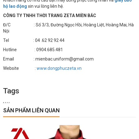
Khách hàng có nhu cầu đặt may đồng phục công nhân và
giày bảo
hộ lao động
xin vui lòng liên hệ.
CÔNG TY TNHH THỜI TRANG ZETA MIỀN BẮC
Đ/C : Số 3/3, Đường Ngọc Hồi, Hoàng Liệt, Hoàng Mai, Hà
Nội
Tel : 04 .62 92 92 44
Hotline : 0904.685.481
Email : mienbac.uniform@gmail.com
Website :
www.dongphuczeta.vn
Tags
,
,
,
,
SẢN PHẨM LIÊN QUAN