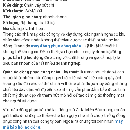
Kiểu dáng:
Chân váy bút chì
Kích thước:
S/M/L/XL
Thời gian giao hàng:
nhanh chóng.
Số lượng đặt hàng:
từ 10 bộ
Giá cả:
hợp lý, linh hoạt.
Trong các nhà máy, các công ty về xây dựng, các ngành nghề cơ khí,
nhân viên công nhân không thể thiếu được các thiết bị bảo hộ lao
động. Trong đó
may đồng phục công nhân
- kỹ thuật
là thiết bị
không thể không có. Để có thể lựa chọn cho công ty được bộ
đồng
phục bảo hộ lao động đẹp
cùng với chất lượng và giá cả hợp lý là
điều băn khoăn của rất nhiều doanh nghiệp.
Quần áo đồng phục công nhân - kỹ thuật
là trang phục bảo vệ con
người khỏi những tác động nguy hiểm từ các vật liệu cứng gây ảnh
hưởng xấu đến cho cơ thể chính vì thế nó phải được may bằng những
chất liệu dày dặn, với độ bền cao nhưng vẫn phải đảm bảo được tính
chất mỹ thuật đẹp và thấm hút mồ hôi để tạo cảm giác thoáng mát
cho người sử dụng.
Với mẫu đồng phục bảo hộ lao động mà Zeta Miền Bắc mong muốn
giới thiệu dưới đây có thể sẽ cho bạn gợi ý nho nhỏ cho ý tưởng đồng
phục công nhân của công ty bạn. Ngoài ra chúng tôi còn nhận
may
mũ bảo hộ lao động
.