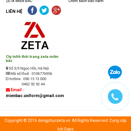
ZETA MIỀN BẮC
Chính sách bảo hành
LIÊN HỆ
Cty tnhh thời trang zeta miền
bắc
Số 3/3 Ngọc Hồi, Hà Nội
Mã số thuế : 0106776956
Hotline : 096 15 13 000
0462 92 92 44
Email :
mienbac.uniform@gmail.com
Copyright © 2016 dongphuczeta.vn. All Rights Reserved. Cung cấp
bởi Sapo