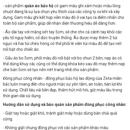
- sản phẩm
quần áo bảo hộ
có gam màu ghi xám hoặc màu lông
chuột đang là sự lựa chọn yêu thích của các công ty cơ khí và xây
dựng, Gam màu ghi kết hợp viền màu đỏ ở vai tạo ra điểm nhấn cho
toàn bộ sản phẩm, giúp dễ nhận diện thương hiệu dễ dàng hơn.
- Áo dài tay với măng sét tay 5cm, sẽ che cho cả cánh tay khỏi các
yếu tố nguy hiểm, cổ đức truyền thống. Áo được may thêm 2 túi
ngực và hai túi chéo hông có thể phối lé viền túi màu đỏ để tạo nét
nổi bật cho chiếc áo.
- Gấu áo bo 5cm, phối màu đỏ nổi bật với bo chun 2 bên, nẹp áo có
thể dùng khuy cài, cũng có thể dùng khóa kéo sau đó may thêm nẹp
che bản 5cm sẽ tạo nên nét trang nhã cho sản phẩm.
Đồng phục công nhân - đồng phục bảo hộ lao động của Zeta miền
bắc luôn mang đến cho người mặc sự yên tâm, an toàn, tiện lợi khi
sử dụng. Chất liệu vải bền đẹp, thấm hút mồ hôi, giữ màu lâu trong
thời gian dài sử dụng
Hướng dẫn sử dụng và bảo quản sản phẩm đồng phục công nhân:
- Giặt tay hoặc giặt khô, tránh giặt máy hoặc dùng bàn chải quá
cứng.
- Không giặt chung đồng phục với các sản phẩm khác màu.