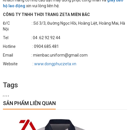
Khách hàng có nhu cầu đặt may đồng phục công nhân và
giày bảo
hộ lao động
xin vui lòng liên hệ.
CÔNG TY TNHH THỜI TRANG ZETA MIỀN BẮC
Đ/C : Số 3/3, Đường Ngọc Hồi, Hoàng Liệt, Hoàng Mai, Hà
Nội
Tel : 04 .62 92 92 44
Hotline : 0904.685.481
Email : mienbac.uniform@gmail.com
Website :
www.dongphuczeta.vn
Tags
,
,
,
,
SẢN PHẨM LIÊN QUAN