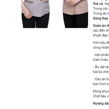
Giá cả:
hợp
Trong các 
Trong đó
động đẹp
Quần áo đ
xấu đến ch
thuật đẹp 
Với mẫu đồ
công nhân 
- sản ph
Gam màu gh
- Áo dài t
hai túi ché
- Gấu áo b
bản 5cm s
Đồng phục 
Chất liệu 
Hướng dẫn