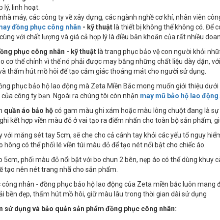
 lý, linh hoạt.
nhà máy, các công ty về xây dựng, các ngành nghề cơ khí, nhân viên công
may đồng phục công nhân
- kỹ thuật
là thiết bị không thể không có. Để 
cùng với chất lượng và giá cả hợp lý là điều băn khoăn của rất nhiều doa
ồng phục công nhân - kỹ thuật
là trang phục bảo vệ con người khỏi nh
o cơ thể chính vì thế nó phải được may bằng những chất liệu dày dặn, 
và thấm hút mồ hôi để tạo cảm giác thoáng mát cho người sử dụng.
ng phục bảo hộ lao động mà Zeta Miền Bắc mong muốn giới thiệu dưới đ
của công ty bạn. Ngoài ra chúng tôi còn nhận
may mũ bảo hộ lao động
.
ẩm
quần áo bảo hộ
có gam màu ghi xám hoặc màu lông chuột đang là sự lự
i kết hợp viền màu đỏ ở vai tạo ra điểm nhấn cho toàn bộ sản phẩm, gi
ay với măng sét tay 5cm, sẽ che cho cả cánh tay khỏi các yếu tố nguy hi
o hông có thể phối lé viền túi màu đỏ để tạo nét nổi bật cho chiếc áo.
o 5cm, phối màu đỏ nổi bật với bo chun 2 bên, nẹp áo có thể dùng khuy 
ẽ tạo nên nét trang nhã cho sản phẩm.
công nhân - đồng phục bảo hộ lao động của Zeta miền bắc luôn mang đến
vải bền đẹp, thấm hút mồ hôi, giữ màu lâu trong thời gian dài sử dụng
 sử dụng và bảo quản sản phẩm đồng phục công nhân: