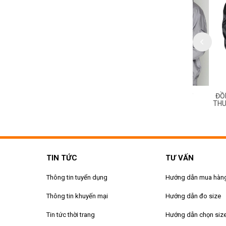
HỤC CÔNG NHÂN KỸ
ĐỒNG PHỤC CÔNG NHÂN KỸ
ĐỒNG PH
MS 169
THUẬT MS 168
THUẬT M
TIN TỨC
TƯ VẤN
Thông tin tuyển dụng
Hướng dẫn mua hàn
Thông tin khuyến mại
Hướng dẫn đo size
Tin tức thời trang
Hướng dẫn chọn siz