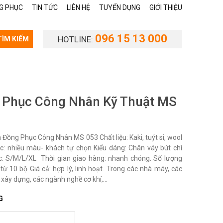
G PHỤC
TIN TỨC
LIÊN HỆ
TUYỂN DỤNG
GIỚI THIỆU
096 15 13 000
HOTLINE:
TÌM KIẾM
 Phục Công Nhân Kỹ Thuật MS
Đồng Phục Công Nhân MS 053 Chất liệu: Kaki, tuýt si, wool
c: nhiều màu- khách tự chọn Kiểu dáng: Chân váy bút chì
c: S/M/L/XL Thời gian giao hàng: nhanh chóng. Số lượng
từ 10 bộ Giá cả: hợp lý, linh hoạt. Trong các nhà máy, các
 xây dựng, các ngành nghề cơ khí,...
G