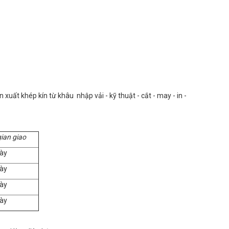
uất khép kín từ khâu nhập vải - kỹ thuật - cắt - may - in -
gian giao
ày
ày
ày
ày