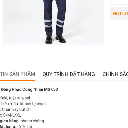
HOTLIN
TIN SẢN PHẨM
QUY TRÌNH ĐẶT HÀNG
CHÍNH SÁC
 Đồng Phục Công Nhân MS 053
Kaki, tuýt si, wool ….
nhiều màu- khách tự chọn
:
Chân váy bút chì
c:
S/M/L/XL
 giao hàng:
nhanh chóng.
đặt hàng:
từ 10 bộ