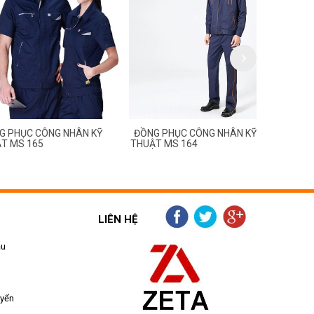
C CÔNG NHÂN KỸ
ĐỒNG PHỤC CÔNG NHÂN KỸ
ĐỒNG PHỤC
 165
THUẬT MS 164
THUẬT MS 
LIÊN HỆ
ẫu
uyển