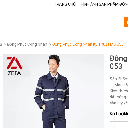
TRANG CHỦ
HÌNH ẢNH SẢN PHẨM ĐỒN
ủ
Đồng Phục Công Nhân
Đồng Phục Công Nhân Kỹ Thuật MS 053
Đồng
053
Sản Phẩm 
…. Màu sắ
Kích thướ
đặt hàng: 
công ty về
SỐ LƯỢN