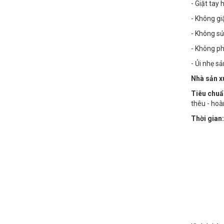
- Giặt tay
- Không g
- Không sử
- Không phơ
- Ủi nhẹ s
Nhà sản x
Tiêu chuẩ
thêu - hoà
Thời gian: