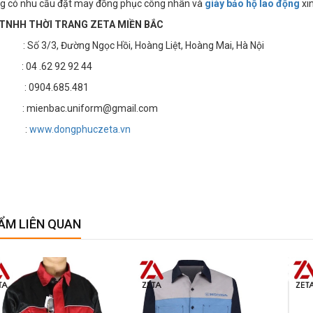
g có nhu cầu đặt may đồng phục công nhân và
giày bảo hộ lao động
xin
TNHH THỜI TRANG ZETA MIỀN BẮC
 3/3, Đường Ngọc Hồi, Hoàng Liệt, Hoàng Mai, Hà Nội
4 .62 92 92 44
 : 0904.685.481
 mienbac.uniform@gmail.com
te :
www.dongphuczeta.vn
ẨM LIÊN QUAN