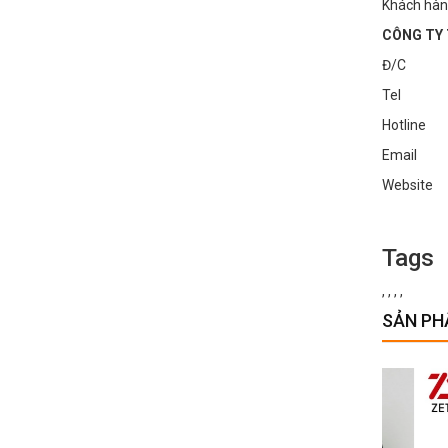
Khách hàn
CÔNG TY 
Đ/C : Số
Tel : 0
Hotline
Email :
Websi
Tags
,
,
,
,
SẢN PH