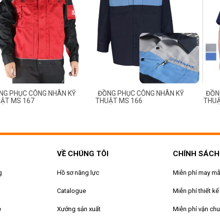
ỤC CÔNG NHÂN KỸ
ĐỒNG PHỤC CÔNG NHÂN KỸ
ĐỒNG PHỤ
S 167
THUẬT MS 166
THUẬT MS
VỀ CHÚNG TÔI
CHÍNH SÁCH
g
Hồ sơ năng lực
Miễn phí may m
Catalogue
Miễn phí thiết kế
e
Xưởng sản xuất
Miễn phí vận ch