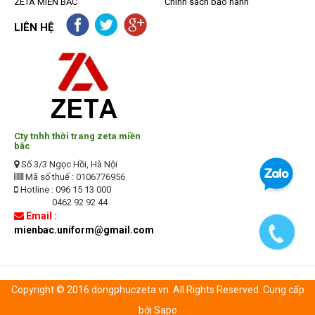
ZETA MIỀN BẮC
Chính sách bảo hành
LIÊN HỆ
Cty tnhh thời trang zeta miền
bắc
Số 3/3 Ngọc Hồi, Hà Nội
Mã số thuế : 0106776956
Hotline : 096 15 13 000
0462 92 92 44
Email :
mienbac.uniform@gmail.com
Copyright © 2016 dongphuczeta.vn. All Rights Reserved. Cung cấp
bởi Sapo