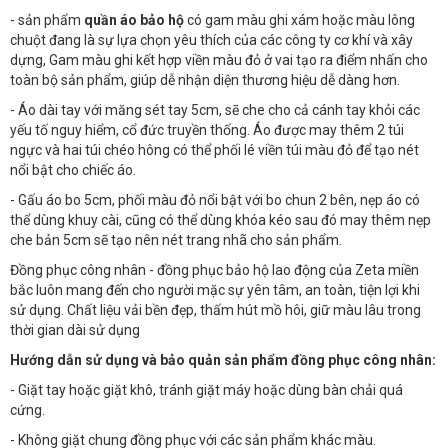
- sản phẩm
quần áo bảo hộ
có gam màu ghi xám hoặc màu lông
chuột đang là sự lựa chọn yêu thích của các công ty cơ khí và xây
dựng, Gam màu ghi kết hợp viền màu đỏ ở vai tạo ra điểm nhấn cho
toàn bộ sản phẩm, giúp dễ nhận diện thương hiệu dễ dàng hơn.
- Áo dài tay với măng sét tay 5cm, sẽ che cho cả cánh tay khỏi các
yếu tố nguy hiểm, cổ đức truyền thống. Áo được may thêm 2 túi
ngực và hai túi chéo hông có thể phối lé viền túi màu đỏ để tạo nét
nổi bật cho chiếc áo.
- Gấu áo bo 5cm, phối màu đỏ nổi bật với bo chun 2 bên, nẹp áo có
thể dùng khuy cài, cũng có thể dùng khóa kéo sau đó may thêm nẹp
che bản 5cm sẽ tạo nên nét trang nhã cho sản phẩm.
Đồng phục công nhân - đồng phục bảo hộ lao động của Zeta miền
bắc luôn mang đến cho người mặc sự yên tâm, an toàn, tiện lợi khi
sử dụng. Chất liệu vải bền đẹp, thấm hút mồ hôi, giữ màu lâu trong
thời gian dài sử dụng
Hướng dẫn sử dụng và bảo quản sản phẩm đồng phục công nhân:
- Giặt tay hoặc giặt khô, tránh giặt máy hoặc dùng bàn chải quá
cứng.
- Không giặt chung đồng phục với các sản phẩm khác màu.