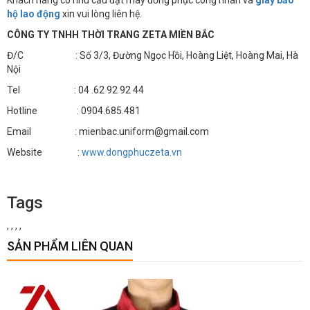
Khách hàng có nhu cầu đặt may đồng phục công nhân và
giày bảo
hộ lao động
xin vui lòng liên hệ.
CÔNG TY TNHH THỜI TRANG ZETA MIỀN BẮC
Đ/C : Số 3/3, Đường Ngọc Hồi, Hoàng Liệt, Hoàng Mai, Hà
Nội
Tel : 04 .62 92 92 44
Hotline : 0904.685.481
Email : mienbac.uniform@gmail.com
Website :
www.dongphuczeta.vn
Tags
,
,
,
,
SẢN PHẨM LIÊN QUAN