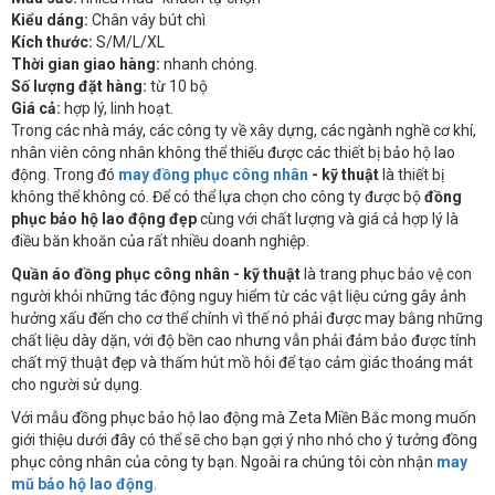
Kiểu dáng:
Chân váy bút chì
Kích thước:
S/M/L/XL
Thời gian giao hàng:
nhanh chóng.
Số lượng đặt hàng:
từ 10 bộ
Giá cả:
hợp lý, linh hoạt.
Trong các nhà máy, các công ty về xây dựng, các ngành nghề cơ khí,
nhân viên công nhân không thể thiếu được các thiết bị bảo hộ lao
động. Trong đó
may đồng phục công nhân
- kỹ thuật
là thiết bị
không thể không có. Để có thể lựa chọn cho công ty được bộ
đồng
phục bảo hộ lao động đẹp
cùng với chất lượng và giá cả hợp lý là
điều băn khoăn của rất nhiều doanh nghiệp.
Quần áo đồng phục công nhân - kỹ thuật
là trang phục bảo vệ con
người khỏi những tác động nguy hiểm từ các vật liệu cứng gây ảnh
hưởng xấu đến cho cơ thể chính vì thế nó phải được may bằng những
chất liệu dày dặn, với độ bền cao nhưng vẫn phải đảm bảo được tính
chất mỹ thuật đẹp và thấm hút mồ hôi để tạo cảm giác thoáng mát
cho người sử dụng.
Với mẫu đồng phục bảo hộ lao động mà Zeta Miền Bắc mong muốn
giới thiệu dưới đây có thể sẽ cho bạn gợi ý nho nhỏ cho ý tưởng đồng
phục công nhân của công ty bạn. Ngoài ra chúng tôi còn nhận
may
mũ bảo hộ lao động
.