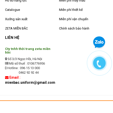
Hồ sơ năng lực
Miễn phí may mẫu
Catalogue
Miễn phí thiết kế
Xưởng sản xuất
Miễn phí vận chuyển
ZETA MIỀN BẮC
Chính sách bảo hành
LIÊN HỆ
Cty tnhh thời trang zeta miền
bắc
Số 3/3 Ngọc Hồi, Hà Nội
Mã số thuế : 0106776956
Hotline : 096 15 13 000
0462 92 92 44
Email :
mienbac.uniform@gmail.com
Copyright © 2016 dongphuczeta.vn. All Rights Reserved. Cung cấp
bởi Sapo