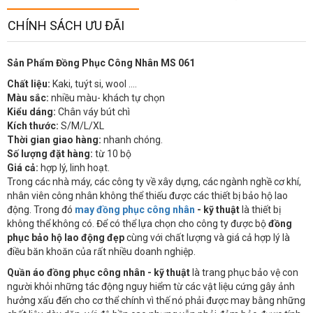
CHÍNH SÁCH ƯU ĐÃI
Sản Phẩm Đồng Phục Công Nhân MS 061
Chất liệu:
Kaki, tuýt si, wool ….
Màu sắc:
nhiều màu- khách tự chọn
Kiểu dáng:
Chân váy bút chì
Kích thước:
S/M/L/XL
Thời gian giao hàng:
nhanh chóng.
Số lượng đặt hàng:
từ 10 bộ
Giá cả:
hợp lý, linh hoạt.
Trong các nhà máy, các công ty về xây dựng, các ngành nghề cơ khí,
nhân viên công nhân không thể thiếu được các thiết bị bảo hộ lao
động. Trong đó
may đồng phục công nhân
- kỹ thuật
là thiết bị
không thể không có. Để có thể lựa chọn cho công ty được bộ
đồng
phục bảo hộ lao động đẹp
cùng với chất lượng và giá cả hợp lý là
điều băn khoăn của rất nhiều doanh nghiệp.
Quần áo đồng phục công nhân - kỹ thuật
là trang phục bảo vệ con
người khỏi những tác động nguy hiểm từ các vật liệu cứng gây ảnh
hưởng xấu đến cho cơ thể chính vì thế nó phải được may bằng những