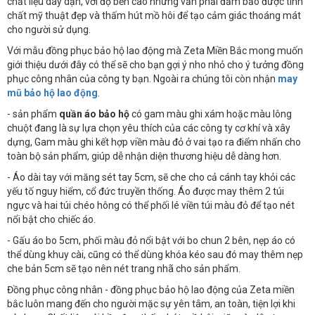
chất liệu dày dặn, với độ bền cao nhưng vẫn phải đảm bảo được tính
chất mỹ thuật đẹp và thấm hút mồ hôi để tạo cảm giác thoáng mát
cho người sử dụng.
Với mẫu đồng phục bảo hộ lao động mà Zeta Miền Bắc mong muốn
giới thiệu dưới đây có thể sẽ cho bạn gợi ý nho nhỏ cho ý tưởng đồng
phục công nhân của công ty bạn. Ngoài ra chúng tôi còn nhận
may
mũ bảo hộ lao động
.
- sản phẩm
quần áo bảo hộ
có gam màu ghi xám hoặc màu lông
chuột đang là sự lựa chọn yêu thích của các công ty cơ khí và xây
dựng, Gam màu ghi kết hợp viền màu đỏ ở vai tạo ra điểm nhấn cho
toàn bộ sản phẩm, giúp dễ nhận diện thương hiệu dễ dàng hơn.
- Áo dài tay với măng sét tay 5cm, sẽ che cho cả cánh tay khỏi các
yếu tố nguy hiểm, cổ đức truyền thống. Áo được may thêm 2 túi
ngực và hai túi chéo hông có thể phối lé viền túi màu đỏ để tạo nét
nổi bật cho chiếc áo.
- Gấu áo bo 5cm, phối màu đỏ nổi bật với bo chun 2 bên, nẹp áo có
thể dùng khuy cài, cũng có thể dùng khóa kéo sau đó may thêm nẹp
che bản 5cm sẽ tạo nên nét trang nhã cho sản phẩm.
Đồng phục công nhân - đồng phục bảo hộ lao động của Zeta miền
bắc luôn mang đến cho người mặc sự yên tâm, an toàn, tiện lợi khi