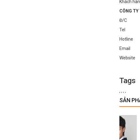
Khách hàn
CÔNG TY 
Đ/C : Số
Tel : 0
Hotline
Email :
Websi
Tags
,
,
,
,
SẢN PH