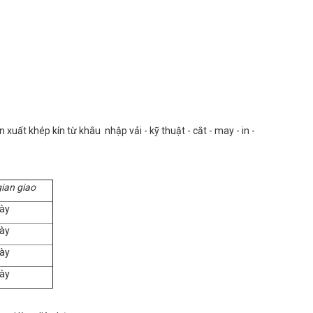
uất khép kín từ khâu nhập vải - kỹ thuật - cắt - may - in -
gian giao
ày
ày
ày
ày