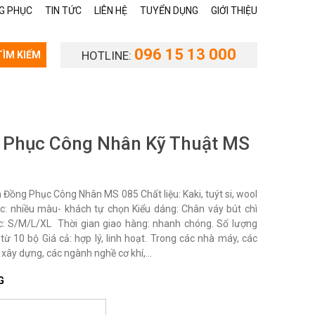
G PHỤC
TIN TỨC
LIÊN HỆ
TUYỂN DỤNG
GIỚI THIỆU
096 15 13 000
HOTLINE:
TÌM KIẾM
 Phục Công Nhân Kỹ Thuật MS
Đồng Phục Công Nhân MS 085 Chất liệu: Kaki, tuýt si, wool
c: nhiều màu- khách tự chọn Kiểu dáng: Chân váy bút chì
c: S/M/L/XL Thời gian giao hàng: nhanh chóng. Số lượng
từ 10 bộ Giá cả: hợp lý, linh hoạt. Trong các nhà máy, các
 xây dựng, các ngành nghề cơ khí,...
G