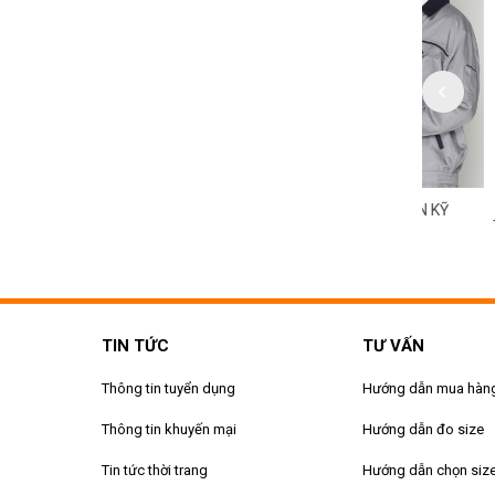
HỤC CÔNG NHÂN KỸ
ĐỒNG PHỤC CÔNG NHÂN KỸ
ĐỒNG PH
MS 169
THUẬT MS 168
THUẬT M
TIN TỨC
TƯ VẤN
Thông tin tuyển dụng
Hướng dẫn mua hàn
Thông tin khuyến mại
Hướng dẫn đo size
Tin tức thời trang
Hướng dẫn chọn siz