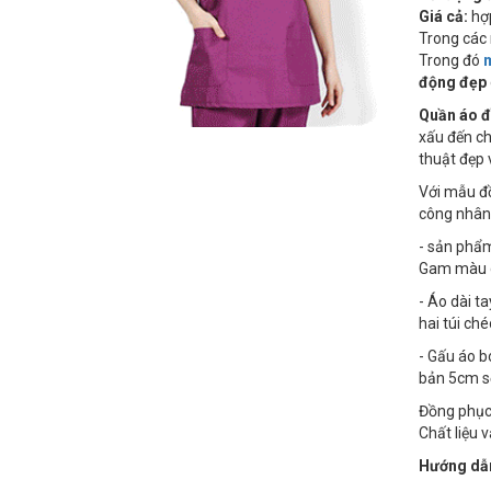
Giá cả:
hợp
Trong các 
Trong đó
động đẹp
Quần áo đ
xấu đến ch
thuật đẹp 
Với mẫu đồ
công nhân 
- sản ph
Gam màu gh
- Áo dài t
hai túi ché
- Gấu áo b
bản 5cm s
Đồng phục 
Chất liệu 
Hướng dẫn