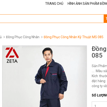
TRANG CHỦ
HÌNH ẢNH SẢN PHẨM ĐỒN
ủ
Đồng Phục Công Nhân
Đồng Phục Công Nhân Kỹ Thuật MS 085
Đồng
085
Sản Phẩm 
…. Màu sắ
Kích thướ
đặt hàng: 
công ty về
SỐ LƯỢN