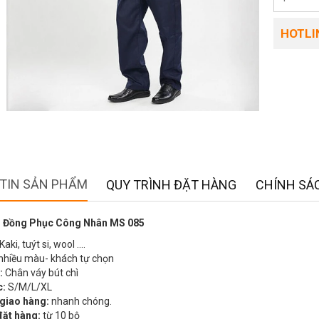
HOTLIN
TIN SẢN PHẨM
QUY TRÌNH ĐẶT HÀNG
CHÍNH SÁC
 Đồng Phục Công Nhân MS 085
Kaki, tuýt si, wool ….
nhiều màu- khách tự chọn
:
Chân váy bút chì
c:
S/M/L/XL
 giao hàng:
nhanh chóng.
đặt hàng:
từ 10 bộ