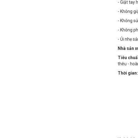
- Giặt tay
- Không g
- Không sử
- Không phơ
- Ủi nhẹ s
Nhà sản x
Tiêu chuẩ
thêu - hoà
Thời gian: