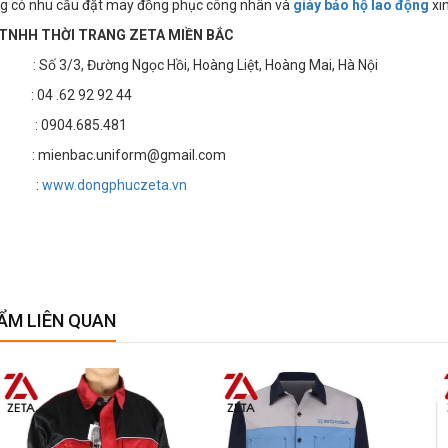
g có nhu cầu đặt may đồng phục công nhân và
giày bảo hộ lao động
xin
TNHH THỜI TRANG ZETA MIỀN BẮC
 3/3, Đường Ngọc Hồi, Hoàng Liệt, Hoàng Mai, Hà Nội
4 .62 92 92 44
 : 0904.685.481
 mienbac.uniform@gmail.com
te :
www.dongphuczeta.vn
ẨM LIÊN QUAN