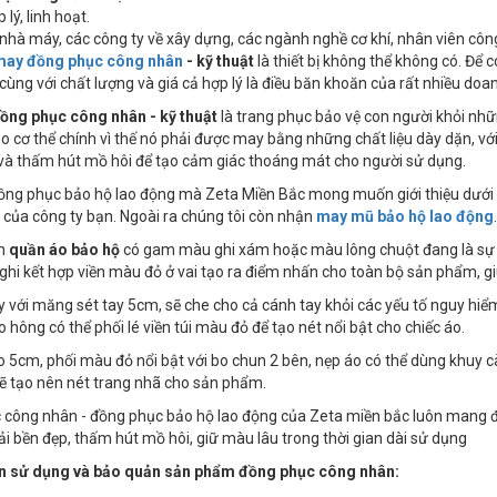
 lý, linh hoạt.
nhà máy, các công ty về xây dựng, các ngành nghề cơ khí, nhân viên công
may đồng phục công nhân
- kỹ thuật
là thiết bị không thể không có. Để 
cùng với chất lượng và giá cả hợp lý là điều băn khoăn của rất nhiều doa
ồng phục công nhân - kỹ thuật
là trang phục bảo vệ con người khỏi nh
o cơ thể chính vì thế nó phải được may bằng những chất liệu dày dặn, 
và thấm hút mồ hôi để tạo cảm giác thoáng mát cho người sử dụng.
ng phục bảo hộ lao động mà Zeta Miền Bắc mong muốn giới thiệu dưới đ
của công ty bạn. Ngoài ra chúng tôi còn nhận
may mũ bảo hộ lao động
.
ẩm
quần áo bảo hộ
có gam màu ghi xám hoặc màu lông chuột đang là sự lự
i kết hợp viền màu đỏ ở vai tạo ra điểm nhấn cho toàn bộ sản phẩm, gi
ay với măng sét tay 5cm, sẽ che cho cả cánh tay khỏi các yếu tố nguy hi
o hông có thể phối lé viền túi màu đỏ để tạo nét nổi bật cho chiếc áo.
o 5cm, phối màu đỏ nổi bật với bo chun 2 bên, nẹp áo có thể dùng khuy 
ẽ tạo nên nét trang nhã cho sản phẩm.
công nhân - đồng phục bảo hộ lao động của Zeta miền bắc luôn mang đến
vải bền đẹp, thấm hút mồ hôi, giữ màu lâu trong thời gian dài sử dụng
 sử dụng và bảo quản sản phẩm đồng phục công nhân: