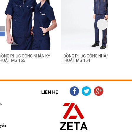
C CÔNG NHÂN KỸ
ĐỒNG PHỤC CÔNG NHÂN KỸ
ĐỒNG PHỤC
 165
THUẬT MS 164
THUẬT MS 
LIÊN HỆ
ẫu
uyển