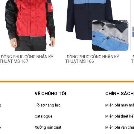
ỤC CÔNG NHÂN KỸ
ĐỒNG PHỤC CÔNG NHÂN KỸ
ĐỒNG PHỤ
S 167
THUẬT MS 166
THUẬT MS
VỀ CHÚNG TÔI
CHÍNH SÁCH
g
Hồ sơ năng lực
Miễn phí may m
Catalogue
Miễn phí thiết kế
e
Xưởng sản xuất
Miễn phí vận ch