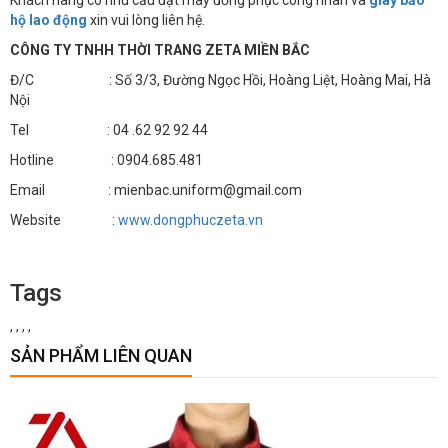
Khách hàng có nhu cầu đặt may đồng phục công nhân và
giày bảo
hộ lao động
xin vui lòng liên hệ.
CÔNG TY TNHH THỜI TRANG ZETA MIỀN BẮC
Đ/C : Số 3/3, Đường Ngọc Hồi, Hoàng Liệt, Hoàng Mai, Hà
Nội
Tel : 04 .62 92 92 44
Hotline : 0904.685.481
Email : mienbac.uniform@gmail.com
Website :
www.dongphuczeta.vn
Tags
,
,
,
,
SẢN PHẨM LIÊN QUAN