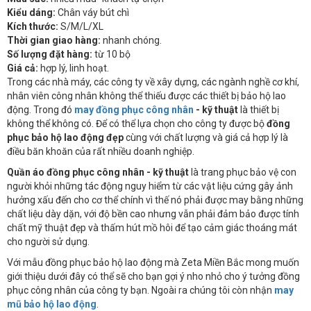
Kiểu dáng:
Chân váy bút chì
Kích thước:
S/M/L/XL
Thời gian giao hàng:
nhanh chóng.
Số lượng đặt hàng:
từ 10 bộ
Giá cả:
hợp lý, linh hoạt.
Trong các nhà máy, các công ty về xây dựng, các ngành nghề cơ khí,
nhân viên công nhân không thể thiếu được các thiết bị bảo hộ lao
động. Trong đó
may đồng phục công nhân
- kỹ thuật
là thiết bị
không thể không có. Để có thể lựa chọn cho công ty được bộ
đồng
phục bảo hộ lao động đẹp
cùng với chất lượng và giá cả hợp lý là
điều băn khoăn của rất nhiều doanh nghiệp.
Quần áo đồng phục công nhân - kỹ thuật
là trang phục bảo vệ con
người khỏi những tác động nguy hiểm từ các vật liệu cứng gây ảnh
hưởng xấu đến cho cơ thể chính vì thế nó phải được may bằng những
chất liệu dày dặn, với độ bền cao nhưng vẫn phải đảm bảo được tính
chất mỹ thuật đẹp và thấm hút mồ hôi để tạo cảm giác thoáng mát
cho người sử dụng.
Với mẫu đồng phục bảo hộ lao động mà Zeta Miền Bắc mong muốn
giới thiệu dưới đây có thể sẽ cho bạn gợi ý nho nhỏ cho ý tưởng đồng
phục công nhân của công ty bạn. Ngoài ra chúng tôi còn nhận
may
mũ bảo hộ lao động
.