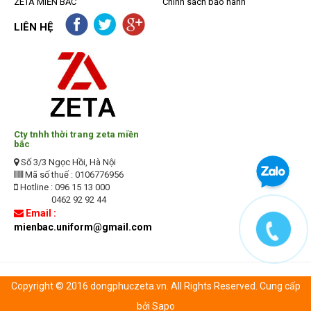
ZETA MIỀN BẮC
Chính sách bảo hành
LIÊN HỆ
Cty tnhh thời trang zeta miền
bắc
Số 3/3 Ngọc Hồi, Hà Nội
Mã số thuế : 0106776956
Hotline : 096 15 13 000
0462 92 92 44
Email :
mienbac.uniform@gmail.com
Copyright © 2016 dongphuczeta.vn. All Rights Reserved. Cung cấp
bởi Sapo