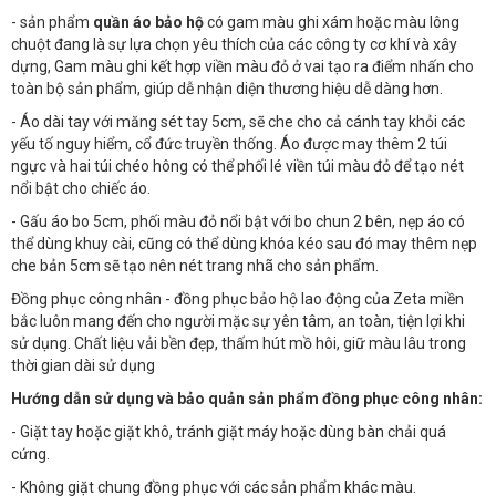
- sản phẩm
quần áo bảo hộ
có gam màu ghi xám hoặc màu lông
chuột đang là sự lựa chọn yêu thích của các công ty cơ khí và xây
dựng, Gam màu ghi kết hợp viền màu đỏ ở vai tạo ra điểm nhấn cho
toàn bộ sản phẩm, giúp dễ nhận diện thương hiệu dễ dàng hơn.
- Áo dài tay với măng sét tay 5cm, sẽ che cho cả cánh tay khỏi các
yếu tố nguy hiểm, cổ đức truyền thống. Áo được may thêm 2 túi
ngực và hai túi chéo hông có thể phối lé viền túi màu đỏ để tạo nét
nổi bật cho chiếc áo.
- Gấu áo bo 5cm, phối màu đỏ nổi bật với bo chun 2 bên, nẹp áo có
thể dùng khuy cài, cũng có thể dùng khóa kéo sau đó may thêm nẹp
che bản 5cm sẽ tạo nên nét trang nhã cho sản phẩm.
Đồng phục công nhân - đồng phục bảo hộ lao động của Zeta miền
bắc luôn mang đến cho người mặc sự yên tâm, an toàn, tiện lợi khi
sử dụng. Chất liệu vải bền đẹp, thấm hút mồ hôi, giữ màu lâu trong
thời gian dài sử dụng
Hướng dẫn sử dụng và bảo quản sản phẩm đồng phục công nhân:
- Giặt tay hoặc giặt khô, tránh giặt máy hoặc dùng bàn chải quá
cứng.
- Không giặt chung đồng phục với các sản phẩm khác màu.