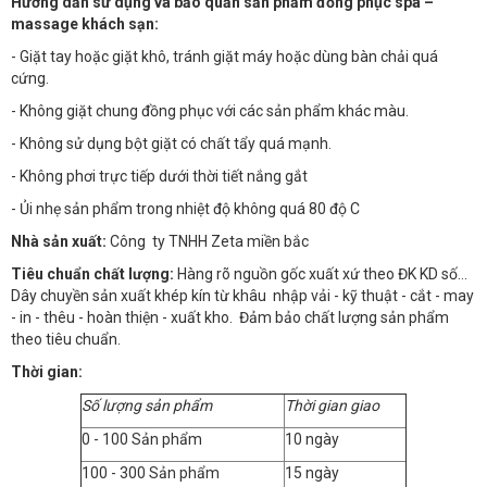
Hướng dẫn sử dụng và bảo quản sản phẩm đồng phục spa –
massage khách sạn:
- Giặt tay hoặc giặt khô, tránh giặt máy hoặc dùng bàn chải quá
cứng.
- Không giặt chung đồng phục với các sản phẩm khác màu.
- Không sử dụng bột giặt có chất tẩy quá mạnh.
- Không phơi trực tiếp dưới thời tiết nắng gắt
- Ủi nhẹ sản phẩm trong nhiệt độ không quá 80 độ C
Nhà sản xuất:
Công ty TNHH Zeta miền bắc
Tiêu chuẩn chất lượng:
Hàng rõ nguồn gốc xuất xứ theo ĐK KD số…
Dây chuyền sản xuất khép kín từ khâu nhập vải - kỹ thuật - cắt - may
- in - thêu - hoàn thiện - xuất kho. Đảm bảo chất lượng sản phẩm
theo tiêu chuẩn.
Thời gian:
Số lượng sản phẩm
Thời gian giao
0 - 100 Sản phẩm
10 ngày
100 - 300 Sản phẩm
15 ngày