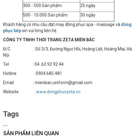
300 - 500 Sản phẩm
25 ngày
500 - 10.000 Sản phẩm
30 ngày
Khách hàng có nhu cầu đặt may đồng phục spa - massage và
đồng
phục bếp
xin vui lòng liên hệ.
CÔNG TY TNHH THỜI TRANG ZETA MIỀN BẮC
Đ/C : Số 3/3, Đường Ngọc Hồi, Hoàng Liệt, Hoàng Mai, Hà
Nội
Tel : 04 .62 92 92 44
Hotline : 0904.685.481
Email : mienbac.uniform@gmail.com
Website :
www.dongphuczeta.vn
Tags
,
,
,
SẢN PHẨM LIÊN QUAN