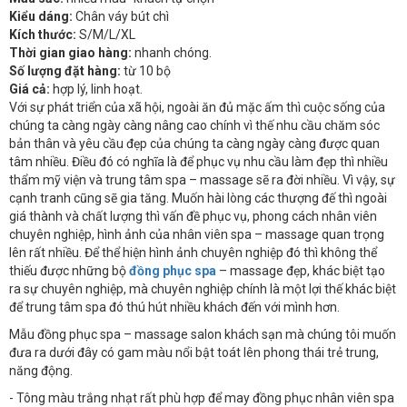
Kiểu dáng:
Chân váy bút chì
Kích thước:
S/M/L/XL
Thời gian giao hàng:
nhanh chóng.
Số lượng đặt hàng:
từ 10 bộ
Giá cả:
hợp lý, linh hoạt.
Với sự phát triển của xã hội, ngoài ăn đủ mặc ấm thì cuộc sống của
chúng ta càng ngày càng nâng cao chính vì thế nhu cầu chăm sóc
bản thân và yêu cầu đẹp của chúng ta càng ngày càng được quan
tâm nhiều. Điều đó có nghĩa là để phục vụ nhu cầu làm đẹp thì nhiều
thẩm mỹ viện và trung tâm spa – massage sẽ ra đời nhiều. Vì vậy, sự
cạnh tranh cũng sẽ gia tăng. Muốn hài lòng các thượng đế thì ngoài
giá thành và chất lượng thì vấn đề phục vụ, phong cách nhân viên
chuyên nghiệp, hình ảnh của nhân viên spa – massage quan trọng
lên rất nhiều. Để thể hiện hình ảnh chuyên nghiệp đó thì không thể
thiếu được những bộ
đồng phục spa
– massage đẹp, khác biệt tạo
ra sự chuyên nghiệp, mà chuyên nghiệp chính là một lợi thế khác biệt
để trung tâm spa đó thú hút nhiều khách đến với mình hơn.
Mẫu đồng phục spa – massage salon khách sạn mà chúng tôi muốn
đưa ra dưới đây có gam màu nổi bật toát lên phong thái trẻ trung,
năng động.
- Tông màu trắng nhạt rất phù hợp để may đồng phục nhân viên spa