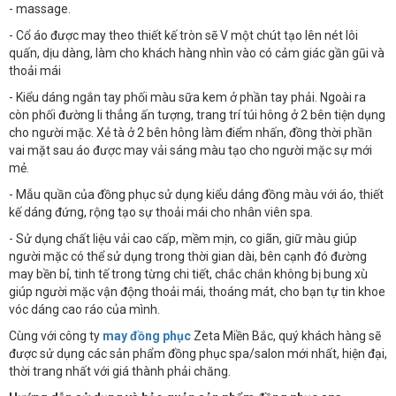
- massage.
- Cổ áo được may theo thiết kế tròn sẽ V một chút tạo lên nét lôi
quấn, dịu dàng, làm cho khách hàng nhìn vào có cảm giác gần gũi và
thoải mái
- Kiểu dáng ngắn tay phối màu sữa kem ở phần tay phải. Ngoài ra
còn phối đường li thẳng ấn tượng, trang trí túi hông ở 2 bên tiện dụng
cho người mặc. Xẻ tà ở 2 bên hông làm điểm nhấn, đồng thời phần
vai mặt sau áo được may vải sáng màu tạo cho người mặc sự mới
mẻ.
- Mẫu quần của đồng phục sử dụng kiểu dáng đồng màu với áo, thiết
kế dáng đứng, rộng tạo sự thoải mái cho nhân viên spa.
- Sử dụng chất liệu vải cao cấp, mềm mịn, co giãn, giữ màu giúp
người mặc có thể sử dụng trong thời gian dài, bên cạnh đó đường
may bền bỉ, tinh tế trong từng chi tiết, chắc chắn không bị bung xù
giúp người mặc vận động thoải mái, thoáng mát, cho bạn tự tin khoe
vóc dáng cao ráo của mình.
Cùng với công ty
may đồng phục
Zeta Miền Bắc, quý khách hàng sẽ
được sử dụng các sản phẩm đồng phục spa/salon mới nhất, hiện đại,
thời trang nhất với giá thành phải chăng.