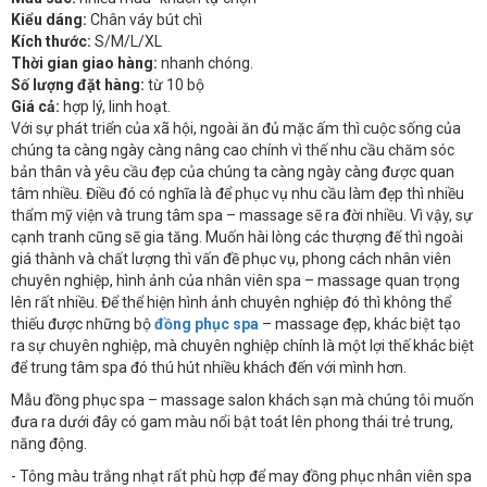
Kiểu dáng:
Chân váy bút chì
Kích thước:
S/M/L/XL
Thời gian giao hàng:
nhanh chóng.
Số lượng đặt hàng:
từ 10 bộ
Giá cả:
hợp lý, linh hoạt.
Với sự phát triển của xã hội, ngoài ăn đủ mặc ấm thì cuộc sống của
chúng ta càng ngày càng nâng cao chính vì thế nhu cầu chăm sóc
bản thân và yêu cầu đẹp của chúng ta càng ngày càng được quan
tâm nhiều. Điều đó có nghĩa là để phục vụ nhu cầu làm đẹp thì nhiều
thẩm mỹ viện và trung tâm spa – massage sẽ ra đời nhiều. Vì vậy, sự
cạnh tranh cũng sẽ gia tăng. Muốn hài lòng các thượng đế thì ngoài
giá thành và chất lượng thì vấn đề phục vụ, phong cách nhân viên
chuyên nghiệp, hình ảnh của nhân viên spa – massage quan trọng
lên rất nhiều. Để thể hiện hình ảnh chuyên nghiệp đó thì không thể
thiếu được những bộ
đồng phục spa
– massage đẹp, khác biệt tạo
ra sự chuyên nghiệp, mà chuyên nghiệp chính là một lợi thế khác biệt
để trung tâm spa đó thú hút nhiều khách đến với mình hơn.
Mẫu đồng phục spa – massage salon khách sạn mà chúng tôi muốn
đưa ra dưới đây có gam màu nổi bật toát lên phong thái trẻ trung,
năng động.
- Tông màu trắng nhạt rất phù hợp để may đồng phục nhân viên spa