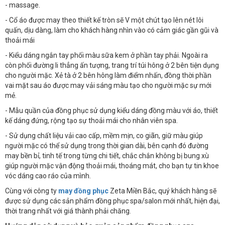
- massage.
- Cổ áo được may theo thiết kế tròn sẽ V một chút tạo lên nét lôi
quấn, dịu dàng, làm cho khách hàng nhìn vào có cảm giác gần gũi và
thoải mái
- Kiểu dáng ngắn tay phối màu sữa kem ở phần tay phải. Ngoài ra
còn phối đường li thẳng ấn tượng, trang trí túi hông ở 2 bên tiện dụng
cho người mặc. Xẻ tà ở 2 bên hông làm điểm nhấn, đồng thời phần
vai mặt sau áo được may vải sáng màu tạo cho người mặc sự mới
mẻ.
- Mẫu quần của đồng phục sử dụng kiểu dáng đồng màu với áo, thiết
kế dáng đứng, rộng tạo sự thoải mái cho nhân viên spa.
- Sử dụng chất liệu vải cao cấp, mềm mịn, co giãn, giữ màu giúp
người mặc có thể sử dụng trong thời gian dài, bên cạnh đó đường
may bền bỉ, tinh tế trong từng chi tiết, chắc chắn không bị bung xù
giúp người mặc vận động thoải mái, thoáng mát, cho bạn tự tin khoe
vóc dáng cao ráo của mình.
Cùng với công ty
may đồng phục
Zeta Miền Bắc, quý khách hàng sẽ
được sử dụng các sản phẩm đồng phục spa/salon mới nhất, hiện đại,
thời trang nhất với giá thành phải chăng.