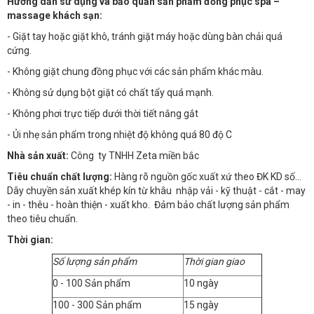
Hướng dẫn sử dụng và bảo quản sản phẩm đồng phục spa –
massage khách sạn:
- Giặt tay hoặc giặt khô, tránh giặt máy hoặc dùng bàn chải quá
cứng.
- Không giặt chung đồng phục với các sản phẩm khác màu.
- Không sử dụng bột giặt có chất tẩy quá mạnh.
- Không phơi trực tiếp dưới thời tiết nắng gắt
- Ủi nhẹ sản phẩm trong nhiệt độ không quá 80 độ C
Nhà sản xuất:
Công ty TNHH Zeta miền bắc
Tiêu chuẩn chất lượng:
Hàng rõ nguồn gốc xuất xứ theo ĐK KD số…
Dây chuyền sản xuất khép kín từ khâu nhập vải - kỹ thuật - cắt - may
- in - thêu - hoàn thiện - xuất kho. Đảm bảo chất lượng sản phẩm
theo tiêu chuẩn.
Thời gian:
Số lượng sản phẩm
Thời gian giao
0 - 100 Sản phẩm
10 ngày
100 - 300 Sản phẩm
15 ngày