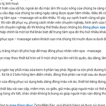
 lý, linh hoạt.
t triển của xã hội, ngoài ăn đủ mặc ấm thì cuộc sống của chúng ta càng
u cầu đẹp của chúng ta càng ngày càng được quan tâm nhiều. Điều đó có
ung tâm spa – massage sẽ ra đời nhiều. Vì vậy, sự cạnh tranh cũng sẽ gia
 thì vấn đề phục vụ, phong cách nhân viên chuyên nghiệp, hình ảnh của 
ảnh chuyên nghiệp đó thì không thể thiếu được những bộ
đồng phục spa
iệp chính là một lợi thế khác biệt để trung tâm spa đó thú hút nhiều khá
hục spa – massage salon khách sạn mà chúng tôi muốn đưa ra dưới đây
u trắng nhạt rất phù hợp để may đồng phục nhân viên spa - massage.
ợc may theo thiết kế tròn sẽ V một chút tạo lên nét lôi quấn, dịu dàng, 
g ngắn tay phối màu sữa kem ở phần tay phải. Ngoài ra còn phối đường li 
 Xẻ tà ở 2 bên hông làm điểm nhấn, đồng thời phần vai mặt sau áo đư
 của đồng phục sử dụng kiểu dáng đồng màu với áo, thiết kế dáng đứng, 
chất liệu vải cao cấp, mềm mịn, co giãn, giữ màu giúp người mặc có thể 
ong từng chi tiết, chắc chắn không bị bung xù giúp người mặc vận động th
công ty
may đồng phục
Zeta Miền Bắc, quý khách hàng sẽ được sử dụng c