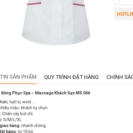
HOTLIN
TIN SẢN PHẨM
QUY TRÌNH ĐẶT HÀNG
CHÍNH SÁC
 Đồng Phục Spa – Massage Khách Sạn MS 066
Kaki, tuýt si, wool ….
nhiều màu- khách tự chọn
:
Chân váy bút chì
c:
S/M/L/XL
 giao hàng:
nhanh chóng.
đặt hàng:
từ 10 bộ