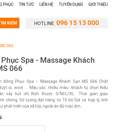
G PHỤC
TIN TỨC
LIÊN HỆ
TUYỂN DỤNG
GIỚI THIỆU
096 15 13 000
HOTLINE:
TÌM KIẾM
 MS 066
 Phục Spa - Massage Khách
MS 066
 Đồng Phục Spa – Massage Khách Sạn MS 066 Chất
i, tuýt si, wool …. Màu sắc: nhiều màu- khách tự chọn Kiểu
ân váy bút chì Kích thước: S/M/L/XL Thời gian giao
nh chóng. Số lượng đặt hàng: từ 10 bộ Giá cả: hợp lý, linh
sự phát triển của xã hội, ngoài ăn đủ mặc ấm...
G