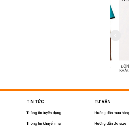
HỤC SPA - MASSAGE
ĐỒNG PHỤC SPA - MASSAGE
ĐỒNG PH
SẠN MS 129
KHÁCH SẠN MS 128
KHÁCH S
TIN TỨC
TƯ VẤN
Thông tin tuyển dụng
Hướng dẫn mua hàn
Thông tin khuyến mại
Hướng dẫn đo size