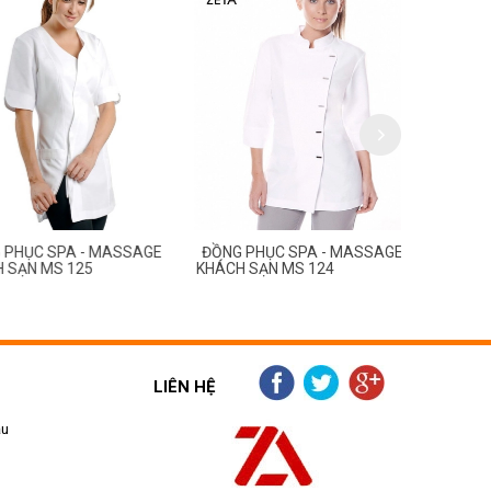
C SPA - MASSAGE
ĐỒNG PHỤC SPA - MASSAGE
ĐỒNG PHỤC
N MS 125
KHÁCH SẠN MS 124
KHÁCH SẠN
LIÊN HỆ
ẫu