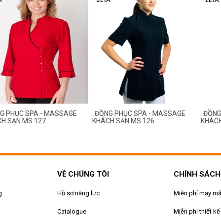
ỤC SPA - MASSAGE
ĐỒNG PHỤC SPA - MASSAGE
ĐỒNG PHỤ
ẠN MS 127
KHÁCH SẠN MS 126
KHÁCH SẠ
VỀ CHÚNG TÔI
CHÍNH SÁCH
g
Hồ sơ năng lực
Miễn phí may m
Catalogue
Miễn phí thiết kế