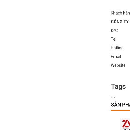
Khách hàn
CÔNG TY 
Đ/C : Số
Tel : 0
Hotline
Email :
Websi
Tags
,
,
,
SẢN PH