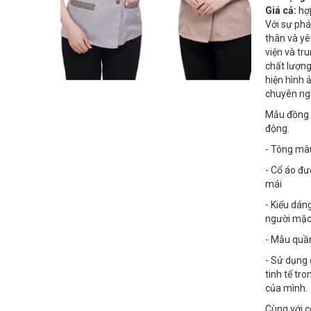
Giá cả:
hợp
Với sự phá
thân và yê
viện và tr
chất lượng
hiện hình 
chuyên ngh
Mẫu đồng p
động.
- Tông mà
- Cổ áo đư
mái
- Kiểu dán
người mặc.
- Mẫu quần
- Sử dụng 
tinh tế tr
của mình.
Cùng với 