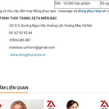
500 - 10.000 Sản phẩm
30 ng
g có nhu cầu đặt may đồng phục spa - massage và
đồng phục bếp
xin v
TNHH THỜI TRANG ZETA MIỀN BẮC
 3/3, Đường Ngọc Hồi, Hoàng Liệt, Hoàng Mai, Hà Nội
4 .62 92 92 44
 : 0904.685.481
 mienbac.uniform@gmail.com
te :
www.dongphuczeta.vn
ẨM LIÊN QUAN