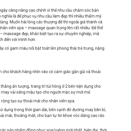
 ngày càng nâng cao chính vì thế nhu cầu chăm sóc bản
 nghĩa là để phục vụ nhu cầu làm đẹp thì nhiều thẩm mỹ
 tăng. Muốn hài lòng các thượng đế thì ngoài giá thành và
nhân viên spa – massage quan trọng lên rất nhiều. Để thể
– massage đẹp, khác biệt tạo ra sự chuyên nghiệp, mà
ch đến với mình hơn.
 có gam màu nổi bật toát lên phong thái trẻ trung, năng
làm cho khách hàng nhìn vào có cảm giác gần gũi và thoải
thẳng ấn tượng, trang trí túi hông ở 2 bên tiện dụng cho
ợc may vải sáng màu tạo cho người mặc sự mới mẻ.
rộng tạo sự thoải mái cho nhân viên spa.
sử dụng trong thời gian dài, bên cạnh đó đường may bền bỉ,
oải mái, thoáng mát, cho bạn tự tin khoe vóc dáng cao ráo
ác sản phẩm đồng phục spa/salon mới nhất, hiện đại, thời