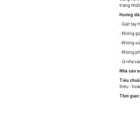
trang nhất
Hướng dẫn
- Giặt tay
- Không g
- Không sử
- Không phơ
- Ủi nhẹ s
Nhà sản x
Tiêu chuẩ
thêu - hoà
Thời gian: