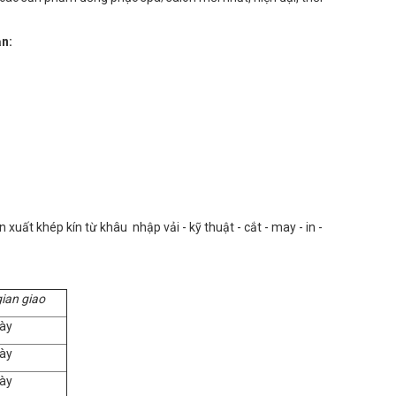
n:
uất khép kín từ khâu nhập vải - kỹ thuật - cắt - may - in -
gian giao
ày
ày
ày