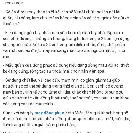
- massage.
- Cổ áo được may theo thiết kế tròn sẽ V một chút tạo lên nét lôi
quấn, dịu dàng, làm cho khách hàng nhìn vào có cảm giác gần gũi và
thoải mái
- Kiểu dáng ngắn tay phối màu sữa kem ở phần tay phải. Ngoài ra
còn phối đường li thẳng ấn tượng, trang trí túi hông ở 2 bên tiện dụng
cho người mặc. Xẻ tà ở 2 bên hông làm điểm nhấn, đồng thời phần
vai mặt sau áo được may vải sáng màu tạo cho người mặc sự mới
mẻ.
- Mẫu quần của đồng phục sử dụng kiểu dáng đồng màu với áo, thiết
kế dáng đứng, rộng tạo sự thoải mái cho nhân viên spa.
- Sử dụng chất liệu vải cao cấp, mềm mịn, co giãn, giữ màu giúp
người mặc có thể sử dụng trong thời gian dài, bên cạnh đó đường
may bền bỉ, tinh tế trong từng chi tiết, chắc chắn không bị bung xù
giúp người mặc vận động thoải mái, thoáng mát, cho bạn tự tin khoe
vóc dáng cao ráo của mình.
Cùng với công ty
may đồng phục
Zeta Miền Bắc, quý khách hàng sẽ
được sử dụng các sản phẩm đồng phục spa/salon mới nhất, hiện đại,
thời trang nhất với giá thành phải chăng.