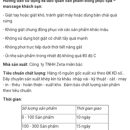
Hướng dẫn sử dụng và bảo quản sản phẩm đồng phục spa –
massage khách sạn:
- Giặt tay hoặc giặt khô, tránh giặt máy hoặc dùng bàn chải quá
cứng.
- Không giặt chung đồng phục với các sản phẩm khác màu.
- Không sử dụng bột giặt có chất tẩy quá mạnh.
- Không phơi trực tiếp dưới thời tiết nắng gắt
- Ủi nhẹ sản phẩm trong nhiệt độ không quá 80 độ C
Nhà sản xuất:
Công ty TNHH Zeta miền bắc
Tiêu chuẩn chất lượng:
Hàng rõ nguồn gốc xuất xứ theo ĐK KD số…
Dây chuyền sản xuất khép kín từ khâu nhập vải - kỹ thuật - cắt - may
- in - thêu - hoàn thiện - xuất kho. Đảm bảo chất lượng sản phẩm
theo tiêu chuẩn.
Thời gian:
Số lượng sản phẩm
Thời gian giao
0 - 100 Sản phẩm
10 ngày
100 - 300 Sản phẩm
15 ngày