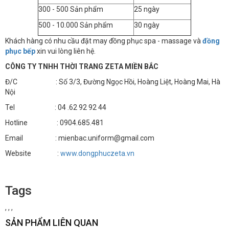
300 - 500 Sản phẩm
25 ngày
500 - 10.000 Sản phẩm
30 ngày
Khách hàng có nhu cầu đặt may đồng phục spa - massage và
đồng
phục bếp
xin vui lòng liên hệ.
CÔNG TY TNHH THỜI TRANG ZETA MIỀN BẮC
Đ/C : Số 3/3, Đường Ngọc Hồi, Hoàng Liệt, Hoàng Mai, Hà
Nội
Tel : 04 .62 92 92 44
Hotline : 0904.685.481
Email : mienbac.uniform@gmail.com
Website :
www.dongphuczeta.vn
Tags
,
,
,
SẢN PHẨM LIÊN QUAN