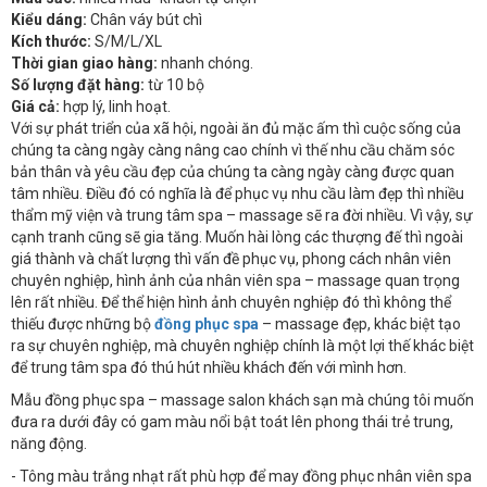
Kiểu dáng:
Chân váy bút chì
Kích thước:
S/M/L/XL
Thời gian giao hàng:
nhanh chóng.
Số lượng đặt hàng:
từ 10 bộ
Giá cả:
hợp lý, linh hoạt.
Với sự phát triển của xã hội, ngoài ăn đủ mặc ấm thì cuộc sống của
chúng ta càng ngày càng nâng cao chính vì thế nhu cầu chăm sóc
bản thân và yêu cầu đẹp của chúng ta càng ngày càng được quan
tâm nhiều. Điều đó có nghĩa là để phục vụ nhu cầu làm đẹp thì nhiều
thẩm mỹ viện và trung tâm spa – massage sẽ ra đời nhiều. Vì vậy, sự
cạnh tranh cũng sẽ gia tăng. Muốn hài lòng các thượng đế thì ngoài
giá thành và chất lượng thì vấn đề phục vụ, phong cách nhân viên
chuyên nghiệp, hình ảnh của nhân viên spa – massage quan trọng
lên rất nhiều. Để thể hiện hình ảnh chuyên nghiệp đó thì không thể
thiếu được những bộ
đồng phục spa
– massage đẹp, khác biệt tạo
ra sự chuyên nghiệp, mà chuyên nghiệp chính là một lợi thế khác biệt
để trung tâm spa đó thú hút nhiều khách đến với mình hơn.
Mẫu đồng phục spa – massage salon khách sạn mà chúng tôi muốn
đưa ra dưới đây có gam màu nổi bật toát lên phong thái trẻ trung,
năng động.
- Tông màu trắng nhạt rất phù hợp để may đồng phục nhân viên spa