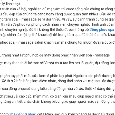
 lý, linh hoạt.
t triển của xã hội, ngoài ăn đủ mặc ấm thì cuộc sống của chúng ta càng
u cầu đẹp của chúng ta càng ngày càng được quan tâm nhiều. Điều đó có
ung tâm spa – massage sẽ ra đời nhiều. Vì vậy, sự cạnh tranh cũng sẽ gia
 thì vấn đề phục vụ, phong cách nhân viên chuyên nghiệp, hình ảnh của 
ảnh chuyên nghiệp đó thì không thể thiếu được những bộ
đồng phục spa
iệp chính là một lợi thế khác biệt để trung tâm spa đó thú hút nhiều khá
hục spa – massage salon khách sạn mà chúng tôi muốn đưa ra dưới đây
u trắng nhạt rất phù hợp để may đồng phục nhân viên spa - massage.
ợc may theo thiết kế tròn sẽ V một chút tạo lên nét lôi quấn, dịu dàng, 
g ngắn tay phối màu sữa kem ở phần tay phải. Ngoài ra còn phối đường li 
 Xẻ tà ở 2 bên hông làm điểm nhấn, đồng thời phần vai mặt sau áo đư
 của đồng phục sử dụng kiểu dáng đồng màu với áo, thiết kế dáng đứng, 
chất liệu vải cao cấp, mềm mịn, co giãn, giữ màu giúp người mặc có thể 
ong từng chi tiết, chắc chắn không bị bung xù giúp người mặc vận động th
công ty
may đồng phục
Zeta Miền Bắc, quý khách hàng sẽ được sử dụng c