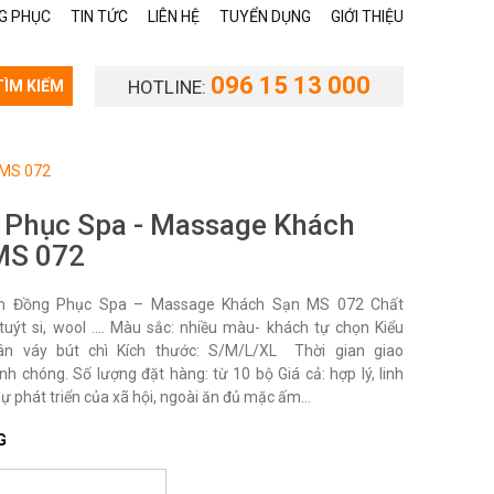
G PHỤC
TIN TỨC
LIÊN HỆ
TUYỂN DỤNG
GIỚI THIỆU
096 15 13 000
HOTLINE:
TÌM KIẾM
 MS 072
 Phục Spa - Massage Khách
MS 072
 Đồng Phục Spa – Massage Khách Sạn MS 072 Chất
i, tuýt si, wool …. Màu sắc: nhiều màu- khách tự chọn Kiểu
ân váy bút chì Kích thước: S/M/L/XL Thời gian giao
nh chóng. Số lượng đặt hàng: từ 10 bộ Giá cả: hợp lý, linh
sự phát triển của xã hội, ngoài ăn đủ mặc ấm...
G