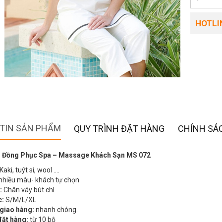
HOTLIN
TIN SẢN PHẨM
QUY TRÌNH ĐẶT HÀNG
CHÍNH SÁC
 Đồng Phục Spa – Massage Khách Sạn MS 072
Kaki, tuýt si, wool ….
nhiều màu- khách tự chọn
:
Chân váy bút chì
c:
S/M/L/XL
 giao hàng:
nhanh chóng.
đặt hàng:
từ 10 bộ