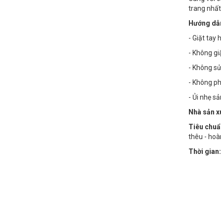
trang nhất
Hướng dẫn
- Giặt tay
- Không g
- Không sử
- Không phơ
- Ủi nhẹ s
Nhà sản x
Tiêu chuẩ
thêu - hoà
Thời gian: