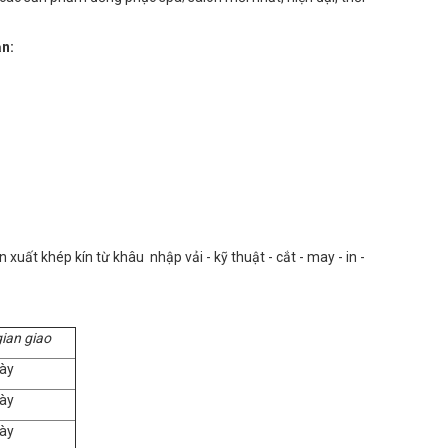
n:
uất khép kín từ khâu nhập vải - kỹ thuật - cắt - may - in -
gian giao
ày
ày
ày