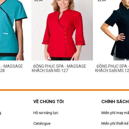
ỤC SPA - MASSAGE
ĐỒNG PHỤC SPA - MASSAGE
ĐỒNG PHỤ
ẠN MS 127
KHÁCH SẠN MS 126
KHÁCH SẠ
VỀ CHÚNG TÔI
CHÍNH SÁCH
g
Hồ sơ năng lực
Miễn phí may m
Catalogue
Miễn phí thiết kế