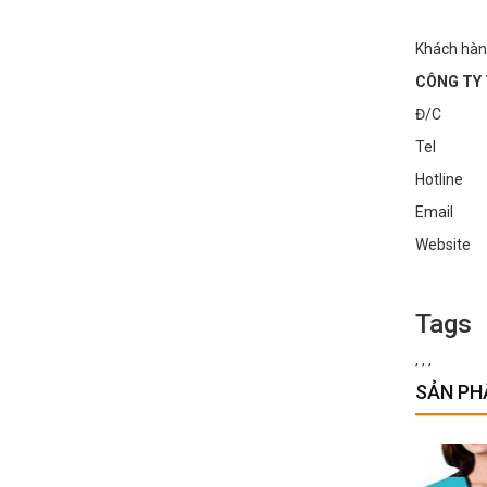
Khách hàn
CÔNG TY 
Đ/C : Số
Tel : 0
Hotline
Email :
Websi
Tags
,
,
,
SẢN PH