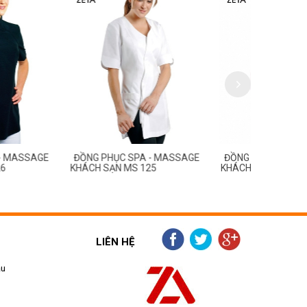
C SPA - MASSAGE
ĐỒNG PHỤC SPA - MASSAGE
ĐỒNG PHỤC
N MS 125
KHÁCH SẠN MS 124
KHÁCH SẠN
LIÊN HỆ
ẫu