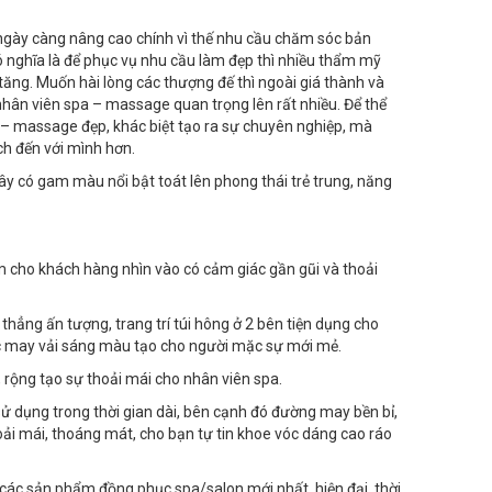
 ngày càng nâng cao chính vì thế nhu cầu chăm sóc bản
 nghĩa là để phục vụ nhu cầu làm đẹp thì nhiều thẩm mỹ
 tăng. Muốn hài lòng các thượng đế thì ngoài giá thành và
nhân viên spa – massage quan trọng lên rất nhiều. Để thể
– massage đẹp, khác biệt tạo ra sự chuyên nghiệp, mà
ch đến với mình hơn.
 có gam màu nổi bật toát lên phong thái trẻ trung, năng
làm cho khách hàng nhìn vào có cảm giác gần gũi và thoải
thẳng ấn tượng, trang trí túi hông ở 2 bên tiện dụng cho
ợc may vải sáng màu tạo cho người mặc sự mới mẻ.
rộng tạo sự thoải mái cho nhân viên spa.
sử dụng trong thời gian dài, bên cạnh đó đường may bền bỉ,
oải mái, thoáng mát, cho bạn tự tin khoe vóc dáng cao ráo
ác sản phẩm đồng phục spa/salon mới nhất, hiện đại, thời