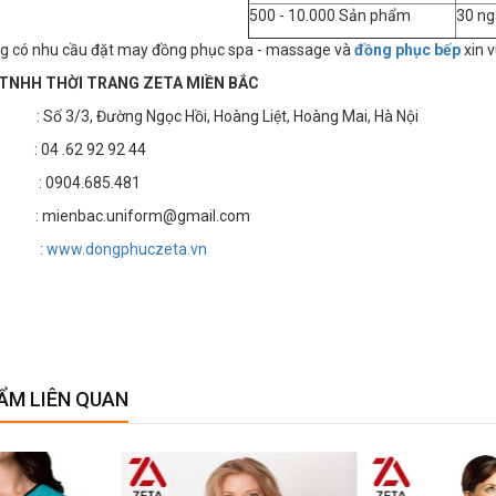
500 - 10.000 Sản phẩm
30 ng
g có nhu cầu đặt may đồng phục spa - massage và
đồng phục bếp
xin v
TNHH THỜI TRANG ZETA MIỀN BẮC
 3/3, Đường Ngọc Hồi, Hoàng Liệt, Hoàng Mai, Hà Nội
4 .62 92 92 44
 : 0904.685.481
 mienbac.uniform@gmail.com
te :
www.dongphuczeta.vn
ẨM LIÊN QUAN