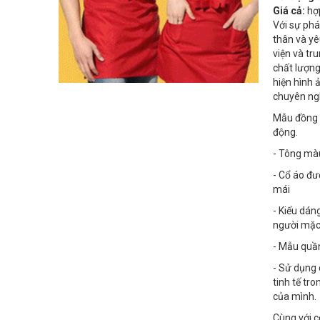
Giá cả:
hợp
Với sự phá
thân và yê
viện và tr
chất lượng
hiện hình 
chuyên ngh
Mẫu đồng p
động.
- Tông mà
- Cổ áo đư
mái
- Kiểu dán
người mặc.
- Mẫu quần
- Sử dụng 
tinh tế tr
của mình.
Cùng với 