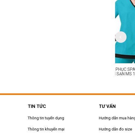
HỤC SPA - MASSAGE
ĐỒNG PHỤC SPA - MASSAGE
ĐỒNG PH
SẠN MS 129
KHÁCH SẠN MS 128
KHÁCH S
TIN TỨC
TƯ VẤN
Thông tin tuyển dụng
Hướng dẫn mua hàn
Thông tin khuyến mại
Hướng dẫn đo size