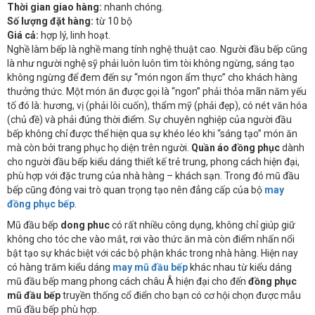
Thời gian giao hàng:
nhanh chóng.
Số lượng đặt hàng:
từ 10 bộ
Giá cả:
hợp lý, linh hoạt.
Nghề làm bếp là nghề mang tính nghệ thuật cao. Người đầu bếp cũng
là như người nghệ sỹ phải luôn luôn tìm tòi không ngừng, sáng tạo
không ngừng để đem đến sự “món ngon ẩm thực” cho khách hàng
thưởng thức. Một món ăn được gọi là “ngon” phải thỏa mãn năm yếu
tố đó là: hương, vị (phải lôi cuốn), thẩm mỹ (phải đẹp), có nét văn hóa
(chủ đề) và phải đúng thời điểm. Sự chuyên nghiệp của người đầu
bếp không chỉ được thể hiện qua sự khéo léo khi “sáng tạo” món ăn
mà còn bởi trang phục họ diện trên người.
Quần áo đồng phục
dành
cho người đầu bếp kiểu dáng thiết kế trẻ trung, phong cách hiện đại,
phù hợp với đặc trưng của nhà hàng – khách sạn. Trong đó mũ đầu
bếp cũng đóng vai trò quan trọng tạo nên đẳng cấp của bộ
may
đồng phục bếp
.
Mũ đầu bếp
dong phuc
có rất nhiều công dụng, không chỉ giúp giữ
không cho tóc che vào mắt, rơi vào thức ăn mà còn điểm nhấn nổi
bật tạo sự khác biệt với các bộ phận khác trong nhà hàng. Hiện nay
có hàng trăm kiểu dáng
may mũ đầu bếp
khác nhau từ kiểu dáng
mũ đầu bếp mang phong cách châu Â hiện đại cho đến
đồng phục
mũ đầu bếp
truyền thống cổ điển cho bạn có cơ hội chọn được mẫu
mũ đầu bếp phù hợp.