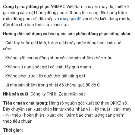
Công ty may đồng phục
ANMAC Việt Nam chuyên may đo, thiết kế,
gia công các mặt hàng đồng phục. Chúng tôi mang đến hàng trăm
mẫu đồng phụ mũ đầu bếp và
may tạp dề
với nhiều kiểu dáng mới lạ,
độc đáo cho bạn thỏa sức chọn lựa.
Hướng dẫn sử dụng và bảo quản sản phẩm đồng phục công nhân:
- Giặt tay hoặc giặt khô, tránh giặt máy hoặc dùng bàn chải quá
cứng.
- Không giặt chung đồng phục với các sản phẩm khác màu.
- Không sử dụng bột giặt có chất tẩy quá mạnh.
- Không phơi trực tiếp dưới thời tiết nắng gắt
- Ủi nhẹ sản phẩm trong nhiệt độ không quá 80 độ C
Nhà sản xuất:
Công ty TNHH Zeta miền bắc
Tiêu chuẩn chất lượng:
Hàng rõ nguồn gốc xuất xứ theo ĐK KD số…
Dây chuyền sản xuất khép kín từ khâu nhập vải - kỹ thuật - cắt - may
- in - thêu - hoàn thiện - xuất kho. Đảm bảo chất lượng sản phẩm
theo tiêu chuẩn.
Thời gian: