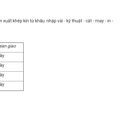
uất khép kín từ khâu nhập vải - kỹ thuật - cắt - may - in -
gian giao
ày
ày
ày
ày