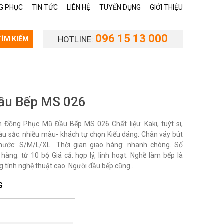
G PHỤC
TIN TỨC
LIÊN HỆ
TUYỂN DỤNG
GIỚI THIỆU
096 15 13 000
HOTLINE:
TÌM KIẾM
ầu Bếp MS 026
Đồng Phục Mũ Đầu Bếp MS 026 Chất liệu: Kaki, tuýt si,
àu sắc: nhiều màu- khách tự chọn Kiểu dáng: Chân váy bút
thước: S/M/L/XL Thời gian giao hàng: nhanh chóng. Số
 hàng: từ 10 bộ Giá cả: hợp lý, linh hoạt. Nghề làm bếp là
 tính nghệ thuật cao. Người đầu bếp cũng...
G