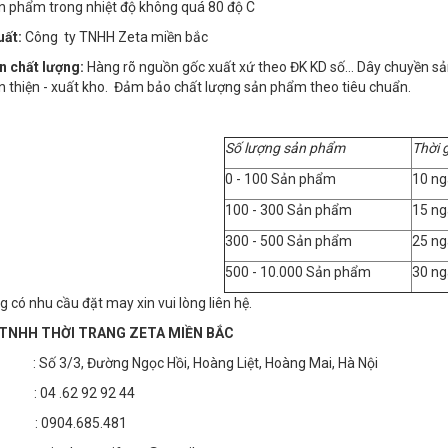
ản phẩm trong nhiệt độ không quá 80 độ C
uất:
Công ty TNHH Zeta miền bắc
n chất lượng:
Hàng rõ nguồn gốc xuất xứ theo ĐK KD số… Dây chuyền sản x
n thiện - xuất kho. Đảm bảo chất lượng sản phẩm theo tiêu chuẩn.
Số lượng sản phẩm
Thời 
0 - 100 Sản phẩm
10 ng
100 - 300 Sản phẩm
15 ng
300 - 500 Sản phẩm
25 ng
500 - 10.000 Sản phẩm
30 ng
 có nhu cầu đặt may xin vui lòng liên hệ.
TNHH THỜI TRANG ZETA MIỀN BẮC
 3/3, Đường Ngọc Hồi, Hoàng Liệt, Hoàng Mai, Hà Nội
04 .62 92 92 44
 : 0904.685.481