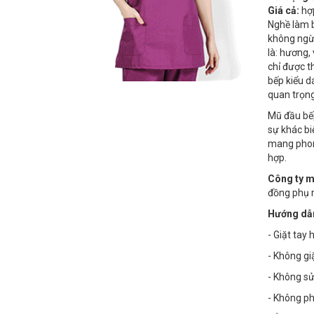
Giá cả:
hợp
Nghề làm b
không ngừ
là: hương,
chỉ được t
bếp kiểu d
quan trọn
Mũ đầu b
sự khác bi
mang phon
hợp.
Công ty 
đồng phụ 
Hướng dẫn
- Giặt tay
- Không g
- Không sử
- Không phơ