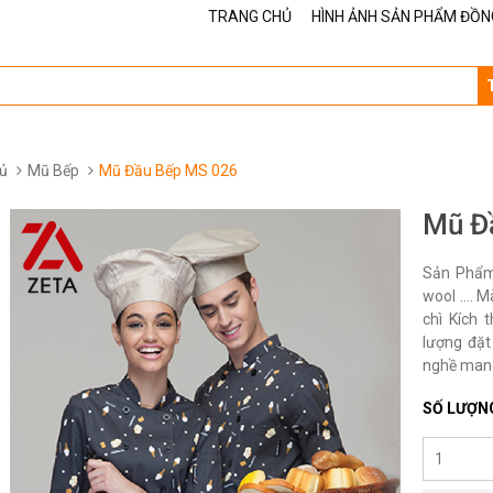
TRANG CHỦ
HÌNH ẢNH SẢN PHẨM ĐỒN
ủ
Mũ Bếp
Mũ Đầu Bếp MS 026
Mũ Đ
Sản Phẩm 
wool …. M
chì Kích 
lượng đặt
nghề mang
SỐ LƯỢN