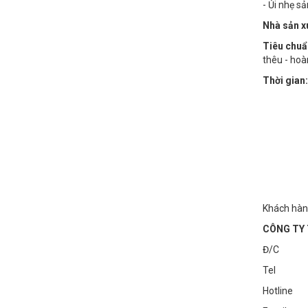
- Ủi nhẹ s
Nhà sản x
Tiêu chuẩ
thêu - hoà
Thời gian:
Khách hàng
CÔNG TY 
Đ/C : Số
Tel : 
Hotline