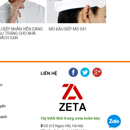
BẾP NHÂN VIÊN DÁNG
MŨ ĐẦU BẾP MS 041
MŨ ĐẦU BẾ
 TRẮNG CHO NHÀ
THẤP MÀU 
ÁCH SẠN
TRƯỞNG TẠI
KHÁCH SẠN
LIÊN HỆ
ẫu
uyển
hành
Cty tnhh thời trang zeta miền bắc
Số 3/3 Ngọc Hồi, Hà Nội