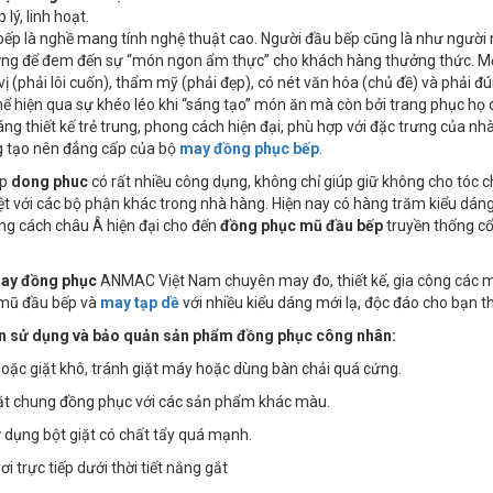
 lý, linh hoạt.
ếp là nghề mang tính nghệ thuật cao. Người đầu bếp cũng là như người n
ng để đem đến sự “món ngon ẩm thực” cho khách hàng thưởng thức. Một
 vị (phải lôi cuốn), thẩm mỹ (phải đẹp), có nét văn hóa (chủ đề) và phải
hể hiện qua sự khéo léo khi “sáng tạo” món ăn mà còn bởi trang phục họ 
áng thiết kế trẻ trung, phong cách hiện đại, phù hợp với đặc trưng của 
g tạo nên đẳng cấp của bộ
may đồng phục bếp
.
ếp
dong phuc
có rất nhiều công dụng, không chỉ giúp giữ không cho tóc 
ệt với các bộ phận khác trong nhà hàng. Hiện nay có hàng trăm kiểu dán
g cách châu Â hiện đại cho đến
đồng phục mũ đầu bếp
truyền thống cổ
may đồng phục
ANMAC Việt Nam chuyên may đo, thiết kế, gia công các
mũ đầu bếp và
may tạp dề
với nhiều kiểu dáng mới lạ, độc đáo cho bạn t
 sử dụng và bảo quản sản phẩm đồng phục công nhân:
 hoặc giặt khô, tránh giặt máy hoặc dùng bàn chải quá cứng.
iặt chung đồng phục với các sản phẩm khác màu.
 dụng bột giặt có chất tẩy quá mạnh.
i trực tiếp dưới thời tiết nắng gắt