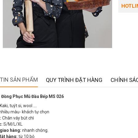
HOTLIN
TIN SẢN PHẨM
QUY TRÌNH ĐẶT HÀNG
CHÍNH SÁC
 Đồng Phục Mũ Đầu Bếp MS 026
Kaki, tuýt si, wool ….
nhiều màu- khách tự chọn
:
Chân váy bút chì
c:
S/M/L/XL
 giao hàng:
nhanh chóng.
đặt hàng:
từ 10 bộ