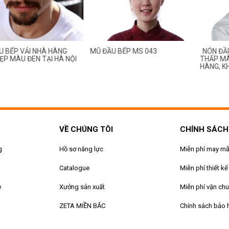
BẾP VẢI NHÀ HÀNG
MŨ ĐẦU BẾP MS 043
NÓN ĐẦU 
 MÀU ĐEN TẠI HÀ NỘI
THẤP MÀU
HÀNG, KH
VỀ CHÚNG TÔI
CHÍNH SÁCH
g
Hồ sơ năng lực
Miễn phí may m
Catalogue
Miễn phí thiết kế
e
Xưởng sản xuất
Miễn phí vận ch
ZETA MIỀN BẮC
Chính sách bảo 