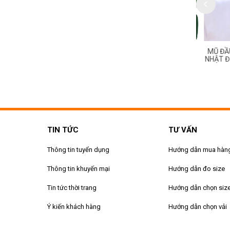
 BẰNG GIẤY DÁNG THẤP
NÓN ĐẦU BẾP VẢI NHÀ HÀNG
MŨ ĐẦU 
ẮNG CHO BẾP TRƯỞNG
NHẬT ĐẸP MÀU TRẮNG TẠI HÀ
NHẬT ĐẸP
NỘI NHÀ HÀNG, KHÁCH
NỘI
TIN TỨC
TƯ VẤN
Thông tin tuyển dụng
Hướng dẫn mua hàn
Thông tin khuyến mại
Hướng dẫn đo size
Tin tức thời trang
Hướng dẫn chọn siz
Ý kiến khách hàng
Hướng dẫn chọn vải