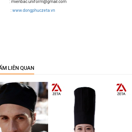
 mienbac.uniform@gmail.com
te :
www.dongphuczeta.vn
ẨM LIÊN QUAN