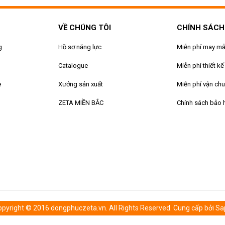
VỀ CHÚNG TÔI
CHÍNH SÁCH
g
Hồ sơ năng lực
Miễn phí may m
Catalogue
Miễn phí thiết kế
e
Xưởng sản xuất
Miễn phí vận ch
ZETA MIỀN BẮC
Chính sách bảo 
pyright © 2016 dongphuczeta.vn. All Rights Reserved. Cung cấp bởi S