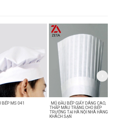
ẾP MS 041
MŨ ĐẦU BẾP GIẤY DÁNG CAO,
MŨ ĐẦU BẾ
THẤP MÀU TRẮNG CHO BẾP
TRƯỞNG TẠI HÀ NỘI NHÀ HÀNG,
KHÁCH SẠN