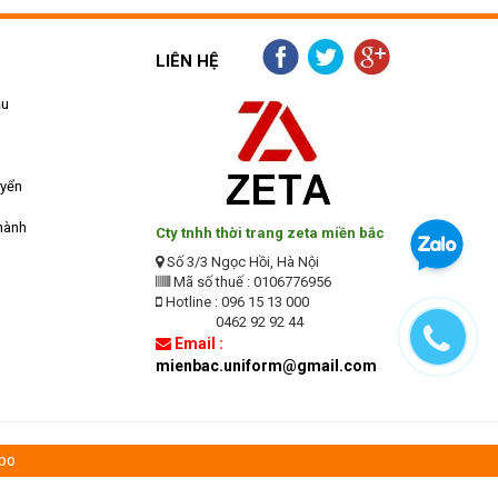
LIÊN HỆ
ẫu
uyển
hành
Cty tnhh thời trang zeta miền bắc
Số 3/3 Ngọc Hồi, Hà Nội
Mã số thuế : 0106776956
Hotline : 096 15 13 000
0462 92 92 44
Email :
mienbac.uniform@gmail.com
apo