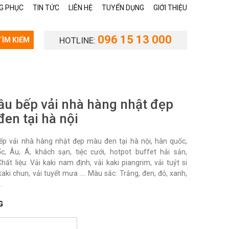
G PHỤC
TIN TỨC
LIÊN HỆ
TUYỂN DỤNG
GIỚI THIỆU
096 15 13 000
HOTLINE:
TÌM KIẾM
u bếp vải nhà hàng nhật đẹp
en tại hà nội
p vải nhà hàng nhật đẹp màu đen tại hà nội, hàn quốc,
c, Âu, Á, khách sạn, tiệc cưới, hotpot buffet hải sản,
ất liệu: Vải kaki nam định, vải kaki piangrim, vải tuýt si
kaki chun, vải tuyết mưa .... Màu sắc: Trắng, đen, đỏ, xanh,
.
G