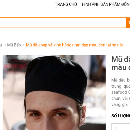
TRANG CHỦ
HÌNH ẢNH SẢN PHẨM ĐỒN
ủ
Mũ Bếp
Mũ đầu bếp vải nhà hàng nhật đẹp màu đen tại hà nội
Mũ đầ
màu đ
Mũ đầu bế
trung quố
seafood Ch
chun, vải 
vàng, ghi,..
SỐ LƯỢN