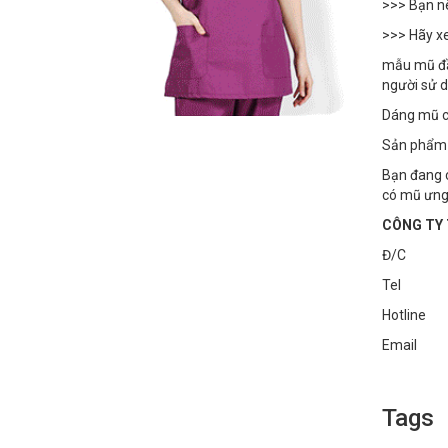
>>> Bạn n
>>> Hãy x
mẫu mũ đầu
người sử d
Dáng mũ c
Sản phẩm 
Bạn đang c
có mũ ưng 
CÔNG TY 
Đ/C : Số
Tel : 
Hotline
Email :
Tags