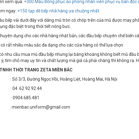
ên xem qua:
+
300 Mẫu Đồng phục áo phông nhân viên phục vụ bàn độc 
em ngay:
+150 tạp dề bếp nhà hàng ưa chuộng nhất
 bếp vải dưới đây với dáng mũ tròn có chóp trên của mũ được may phẳng
ụng đặc biệt trong thời tiết nóng bưc.
huyên dụng cho các nhà hàng nhật bản, các đầu bếp chuyên chế biến c
có rất nhiều màu sắc đa dạng cho các cửa hàng có thể lựa chọn
ó nhu cầu mua mũ đầu bếp nhưng lại băng khoăng không biết mũ đầu bếp
ý, tìm chỗ may uy tín và chất lượng mà giá cả phải chăng thì không ra. 
TNHH THỜI TRANG ZETA MIỀN BẮC
 3/3, Đường Ngọc Hồi, Hoàng Liệt, Hoàng Mai, Hà Nội
04 .62 92 92 44
 : 0904.685.481
 mienbac.uniform@gmail.com