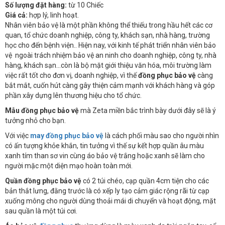
Số lượng đặt hàng:
từ 10 Chiếc
Giá cả:
hợp lý, linh hoạt.
Nhân viên bảo vệ là một phần không thể thiếu trong hầu hết các cơ
quan, tổ chức doanh nghiệp, công ty, khách sạn, nhà hàng, trường
học cho đến bệnh viện.. Hiện nay, với kinh tế phát triển nhân viên bảo
vệ ngoài trách nhiệm bảo vệ an ninh cho doanh nghiệp, công ty, nhà
hàng, khách sạn...còn là bộ mặt giới thiệu văn hóa, môi trường làm
việc rất tốt cho đơn vị, doanh nghiệp, vì thế
đồng phục bảo vệ
càng
bắt mắt, cuốn hút càng gây thiện cảm mạnh với khách hàng và góp
phần xây dựng lên thương hiệu cho tổ chức.
Mẫu đồng phục bảo vệ
mà Zeta miền bắc trình bày dưới đây sẽ là ý
tưởng nhỏ cho bạn.
Với việc
may đồng phục bảo vệ
là cách phối màu sao cho người nhìn
có ấn tượng khỏe khắn, tin tưởng vì thế sự kết hợp quần âu màu
xanh tím than sơ vin cùng áo bảo vệ trắng hoặc xanh sẽ làm cho
người mặc một diện mạo hoàn toàn mới.
Quần đồng phục bảo vệ
có 2 túi chéo, cạp quần 4cm tiện cho các
bản thắt lưng, đằng trước là có xếp ly tạo cảm giác rộng rãi từ cạp
xuống mông cho người dùng thoải mái di chuyển và hoạt động, mặt
sau quần là một túi cơi.