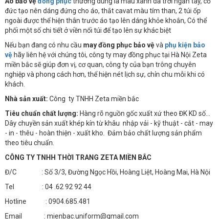
Áo bảo vệ
đồng phục
thường dùng là màu xanh da trời ngắn tay, cổ
đức tạo nên dáng đứng cho áo, thắt cavat màu tím than, 2 túi ốp
ngoài được thể hiện thân trước áo tạo lên dáng khỏe khoắn, Có thể
phối một số chi tiết ở viền nổi túi để tạo lên sự khác biệt
Nếu bạn đang có nhu cầu
may đồng phục bảo vệ
và
phụ kiện bảo
vệ
hãy liên hệ với chúng tôi, công ty may đồng phục tại Hà Nội Zeta
miền bắc sẽ giúp đơn vị, cơ quan, công ty của bạn trông chuyên
nghiệp và phong cách hơn, thể hiện nét lịch sự, chỉn chu mỗi khi có
khách.
Nhà sản xuất:
Công ty TNHH Zeta miền bắc
Tiêu chuẩn chất lượng:
Hàng rõ nguồn gốc xuất xứ theo ĐK KD số…
Dây chuyền sản xuất khép kín từ khâu nhập vải - kỹ thuật - cắt - may
- in - thêu - hoàn thiện - xuất kho. Đảm bảo chất lượng sản phẩm
theo tiêu chuẩn.
CÔNG TY TNHH THỜI TRANG ZETA MIỀN BẮC
Đ/C : Số 3/3, Đường Ngọc Hồi, Hoàng Liệt, Hoàng Mai, Hà Nội
Tel : 04 .62 92 92 44
Hotline : 0904.685.481
Email : mienbac.uniform@gmail.com