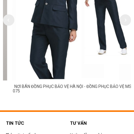
NƠI BÁN ĐỒNG PHỤC BẢO VỆ HÀ NỘI - ĐỒNG PHỤC BẢO VỆ MS
075
TIN TỨC
TƯ VẤN