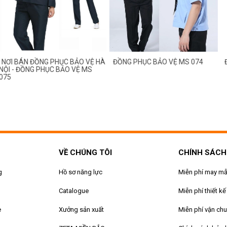
 ĐỒNG PHỤC BẢO VỆ HÀ
ĐỒNG PHỤC BẢO VỆ MS 074
ĐỒNG PHỤ
NG PHỤC BẢO VỆ MS
VỀ CHÚNG TÔI
CHÍNH SÁCH
g
Hồ sơ năng lực
Miễn phí may m
Catalogue
Miễn phí thiết kế
e
Xưởng sản xuất
Miễn phí vận ch