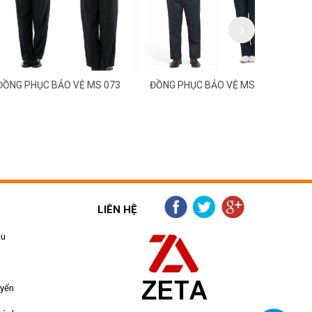
C BẢO VỆ MS 073
ĐỒNG PHỤC BẢO VỆ MS 072
ĐỒNG PHỤC
LIÊN HỆ
ẫu
uyển