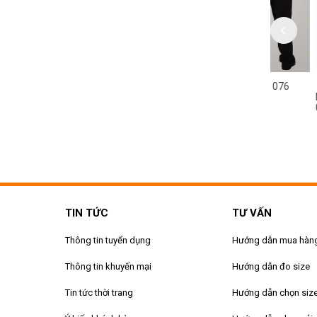
HỤC BẢO VỆ MS 077
ĐỒNG PHỤC BẢO VỆ MS 076
NƠI BÁN
NỘI - ĐỒ
075
TIN TỨC
TƯ VẤN
Thông tin tuyển dụng
Hướng dẫn mua hàn
Thông tin khuyến mại
Hướng dẫn đo size
Tin tức thời trang
Hướng dẫn chọn siz