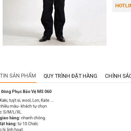
HOTLIN
TIN SẢN PHẨM
QUY TRÌNH ĐẶT HÀNG
CHÍNH SÁC
 Đồng Phục Bảo Vệ MS 060
Kaki, tuýt si, wool, Lon, Kate ….
nhiều màu- khách tự chọn
c:
S/M/L/XL
 giao hàng:
nhanh chóng.
đặt hàng:
từ 10 Chiếc
 lý, linh hoạt.