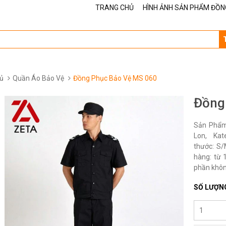
TRANG CHỦ
HÌNH ẢNH SẢN PHẨM ĐỒN
ủ
Quần Áo Bảo Vệ
Đồng Phục Bảo Vệ MS 060
Đồng
Sản Phẩm 
Lon, Ka
thước: S/
hàng: từ 1
phần không
SỐ LƯỢN