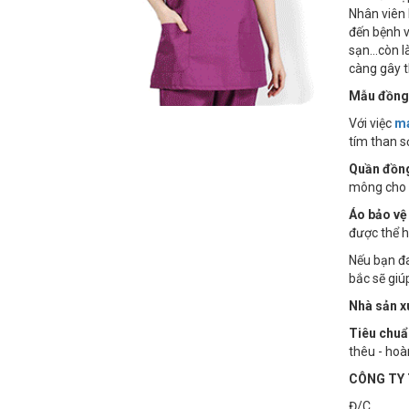
Nhân viên 
đến bệnh v
sạn...còn l
càng gây t
Mẫu đồng
Với việc
ma
tím than s
Quần đồng
mông cho n
Áo bảo v
được thể h
Nếu bạn đ
bắc sẽ giú
Nhà sản x
Tiêu chuẩ
thêu - hoà
CÔNG TY 
Đ/C : Số 