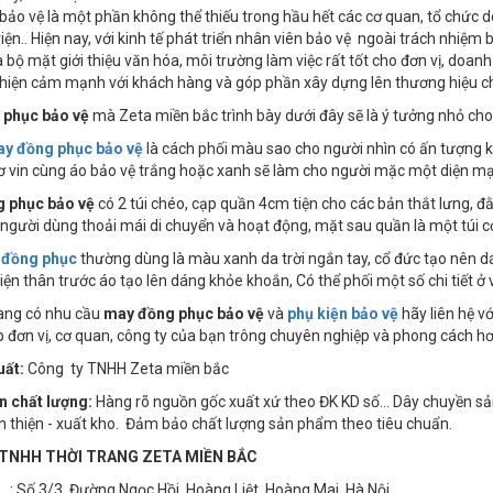
bảo vệ là một phần không thể thiếu trong hầu hết các cơ quan, tổ chức 
iện.. Hiện nay, với kinh tế phát triển nhân viên bảo vệ ngoài trách nhiệm
à bộ mặt giới thiệu văn hóa, môi trường làm việc rất tốt cho đơn vị, doanh
hiện cảm mạnh với khách hàng và góp phần xây dựng lên thương hiệu ch
 phục bảo vệ
mà Zeta miền bắc trình bày dưới đây sẽ là ý tưởng nhỏ cho
y đồng phục bảo vệ
là cách phối màu sao cho người nhìn có ấn tượng k
ơ vin cùng áo bảo vệ trắng hoặc xanh sẽ làm cho người mặc một diện m
 phục bảo vệ
có 2 túi chéo, cạp quần 4cm tiện cho các bản thắt lưng, đằ
gười dùng thoải mái di chuyển và hoạt động, mặt sau quần là một túi cơ
ệ
đồng phục
thường dùng là màu xanh da trời ngắn tay, cổ đức tạo nên dá
iện thân trước áo tạo lên dáng khỏe khoắn, Có thể phối một số chi tiết ở vi
ang có nhu cầu
may đồng phục bảo vệ
và
phụ kiện bảo vệ
hãy liên hệ v
p đơn vị, cơ quan, công ty của bạn trông chuyên nghiệp và phong cách hơn,
uất:
Công ty TNHH Zeta miền bắc
n chất lượng:
Hàng rõ nguồn gốc xuất xứ theo ĐK KD số… Dây chuyền sản x
n thiện - xuất kho. Đảm bảo chất lượng sản phẩm theo tiêu chuẩn.
TNHH THỜI TRANG ZETA MIỀN BẮC
3/3, Đường Ngọc Hồi, Hoàng Liệt, Hoàng Mai, Hà Nội