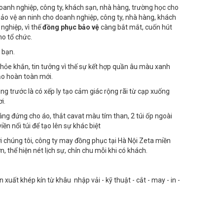
doanh nghiệp, công ty, khách sạn, nhà hàng, trường học cho
 bảo vệ an ninh cho doanh nghiệp, công ty, nhà hàng, khách
 nghiệp, vì thế
đồng phục bảo vệ
càng bắt mắt, cuốn hút
o tổ chức.
 bạn.
hỏe khắn, tin tưởng vì thế sự kết hợp quần âu màu xanh
ạo hoàn toàn mới.
ng trước là có xếp ly tạo cảm giác rộng rãi từ cạp xuống
i.
ng đứng cho áo, thắt cavat màu tím than, 2 túi ốp ngoài
ền nổi túi để tạo lên sự khác biệt
ới chúng tôi, công ty may đồng phục tại Hà Nội Zeta miền
 thể hiện nét lịch sự, chỉn chu mỗi khi có khách.
uất khép kín từ khâu nhập vải - kỹ thuật - cắt - may - in -