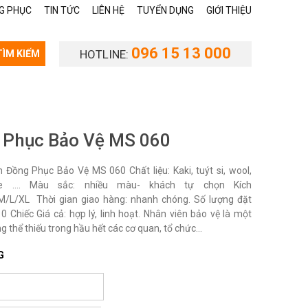
G PHỤC
TIN TỨC
LIÊN HỆ
TUYỂN DỤNG
GIỚI THIỆU
096 15 13 000
HOTLINE:
TÌM KIẾM
 Phục Bảo Vệ MS 060
Đồng Phục Bảo Vệ MS 060 Chất liệu: Kaki, tuýt si, wool,
te …. Màu sắc: nhiều màu- khách tự chọn Kích
M/L/XL Thời gian giao hàng: nhanh chóng. Số lượng đặt
0 Chiếc Giá cả: hợp lý, linh hoạt. Nhân viên bảo vệ là một
 thể thiếu trong hầu hết các cơ quan, tổ chức...
G