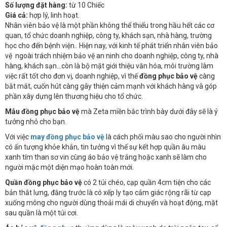
Số lượng đặt hàng:
từ 10 Chiếc
Giá cả:
hợp lý, linh hoạt.
Nhân viên bảo vệ là một phần không thể thiếu trong hầu hết các cơ
quan, tổ chức doanh nghiệp, công ty, khách sạn, nhà hàng, trường
học cho đến bệnh viện.. Hiện nay, với kinh tế phát triển nhân viên bảo
vệ ngoài trách nhiệm bảo vệ an ninh cho doanh nghiệp, công ty, nhà
hàng, khách sạn...còn là bộ mặt giới thiệu văn hóa, môi trường làm
việc rất tốt cho đơn vị, doanh nghiệp, vì thế
đồng phục bảo vệ
càng
bắt mắt, cuốn hút càng gây thiện cảm mạnh với khách hàng và góp
phần xây dựng lên thương hiệu cho tổ chức.
Mẫu đồng phục bảo vệ
mà Zeta miền bắc trình bày dưới đây sẽ là ý
tưởng nhỏ cho bạn.
Với việc
may đồng phục bảo vệ
là cách phối màu sao cho người nhìn
có ấn tượng khỏe khắn, tin tưởng vì thế sự kết hợp quần âu màu
xanh tím than sơ vin cùng áo bảo vệ trắng hoặc xanh sẽ làm cho
người mặc một diện mạo hoàn toàn mới.
Quần đồng phục bảo vệ
có 2 túi chéo, cạp quần 4cm tiện cho các
bản thắt lưng, đằng trước là có xếp ly tạo cảm giác rộng rãi từ cạp
xuống mông cho người dùng thoải mái di chuyển và hoạt động, mặt
sau quần là một túi cơi.