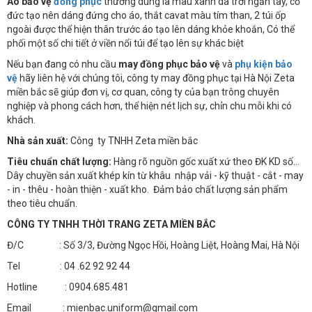
Áo bảo vệ
đồng phục
thường dùng là màu xanh da trời ngắn tay, cổ
đức tạo nên dáng đứng cho áo, thắt cavat màu tím than, 2 túi ốp
ngoài được thể hiện thân trước áo tạo lên dáng khỏe khoắn, Có thể
phối một số chi tiết ở viền nổi túi để tạo lên sự khác biệt
Nếu bạn đang có nhu cầu
may đồng phục bảo vệ
và
phụ kiện bảo
vệ
hãy liên hệ với chúng tôi, công ty may đồng phục tại Hà Nội Zeta
miền bắc sẽ giúp đơn vị, cơ quan, công ty của bạn trông chuyên
nghiệp và phong cách hơn, thể hiện nét lịch sự, chỉn chu mỗi khi có
khách.
Nhà sản xuất:
Công ty TNHH Zeta miền bắc
Tiêu chuẩn chất lượng:
Hàng rõ nguồn gốc xuất xứ theo ĐK KD số…
Dây chuyền sản xuất khép kín từ khâu nhập vải - kỹ thuật - cắt - may
- in - thêu - hoàn thiện - xuất kho. Đảm bảo chất lượng sản phẩm
theo tiêu chuẩn.
CÔNG TY TNHH THỜI TRANG ZETA MIỀN BẮC
Đ/C : Số 3/3, Đường Ngọc Hồi, Hoàng Liệt, Hoàng Mai, Hà Nội
Tel : 04 .62 92 92 44
Hotline : 0904.685.481
Email : mienbac.uniform@gmail.com