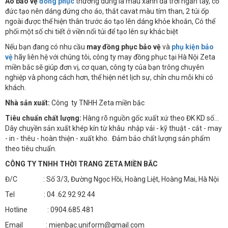
Áo bảo vệ
đồng phục
thường dùng là màu xanh da trời ngắn tay, cổ
đức tạo nên dáng đứng cho áo, thắt cavat màu tím than, 2 túi ốp
ngoài được thể hiện thân trước áo tạo lên dáng khỏe khoắn, Có thể
phối một số chi tiết ở viền nổi túi để tạo lên sự khác biệt
Nếu bạn đang có nhu cầu
may đồng phục bảo vệ
và
phụ kiện bảo
vệ
hãy liên hệ với chúng tôi, công ty may đồng phục tại Hà Nội Zeta
miền bắc sẽ giúp đơn vị, cơ quan, công ty của bạn trông chuyên
nghiệp và phong cách hơn, thể hiện nét lịch sự, chỉn chu mỗi khi có
khách.
Nhà sản xuất:
Công ty TNHH Zeta miền bắc
Tiêu chuẩn chất lượng:
Hàng rõ nguồn gốc xuất xứ theo ĐK KD số…
Dây chuyền sản xuất khép kín từ khâu nhập vải - kỹ thuật - cắt - may
- in - thêu - hoàn thiện - xuất kho. Đảm bảo chất lượng sản phẩm
theo tiêu chuẩn.
CÔNG TY TNHH THỜI TRANG ZETA MIỀN BẮC
Đ/C : Số 3/3, Đường Ngọc Hồi, Hoàng Liệt, Hoàng Mai, Hà Nội
Tel : 04 .62 92 92 44
Hotline : 0904.685.481
Email : mienbac.uniform@gmail.com