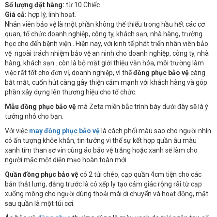
Số lượng đặt hàng:
từ 10 Chiếc
Giá cả:
hợp lý, linh hoạt.
Nhân viên bảo vệ là một phần không thể thiếu trong hầu hết các cơ
quan, tổ chức doanh nghiệp, công ty, khách sạn, nhà hàng, trường
học cho đến bệnh viện.. Hiện nay, với kinh tế phát triển nhân viên bảo
vệ ngoài trách nhiệm bảo vệ an ninh cho doanh nghiệp, công ty, nhà
hàng, khách sạn...còn là bộ mặt giới thiệu văn hóa, môi trường làm
việc rất tốt cho đơn vị, doanh nghiệp, vì thế
đồng phục bảo vệ
càng
bắt mắt, cuốn hút càng gây thiện cảm mạnh với khách hàng và góp
phần xây dựng lên thương hiệu cho tổ chức.
Mẫu đồng phục bảo vệ
mà Zeta miền bắc trình bày dưới đây sẽ là ý
tưởng nhỏ cho bạn.
Với việc
may đồng phục bảo vệ
là cách phối màu sao cho người nhìn
có ấn tượng khỏe khắn, tin tưởng vì thế sự kết hợp quần âu màu
xanh tím than sơ vin cùng áo bảo vệ trắng hoặc xanh sẽ làm cho
người mặc một diện mạo hoàn toàn mới.
Quần đồng phục bảo vệ
có 2 túi chéo, cạp quần 4cm tiện cho các
bản thắt lưng, đằng trước là có xếp ly tạo cảm giác rộng rãi từ cạp
xuống mông cho người dùng thoải mái di chuyển và hoạt động, mặt
sau quần là một túi cơi.