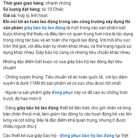
Thời gian giao hàng:
nhanh chóng.
Số lượng đặt hàng:
từ 10 Chiếc
Giá cả:
hợp lý, linh hoạt.
Khi nói tới an toàn lao động trong các công trường xây dựng thì
sản phẩm
giầy bảo hộ lao động
là một trong các sản phẩm bắt
buộc không thể thiếu và điều làm nó quan trọng hơn nữa là tác dụng
trong công tác bảo vệ an toàn cho người lao động. Với mỗi khu vực
trên thế giới, với điều kiện tự nhiên khác nhau, và thể trạng người sử
dụng khác nhau. Giày bảo hộ cũng có những tiêu chuẩn khác nhau.
Những đặc điểm bắt buộc có của giày bảo hộ lao động đạt tiêu
chuẩn!
- Chống xuyên thủng: Tiêu chuẩn về an toàn quốc tế, với lực dâm
xuyên là dưới 11KN thì sản phẩm sẽ có sức chịu được tốt nhất.
- Ngoài ra sản phẩm giày
đồng phục
này có đế cao su chống trơn
trượt, độ hao mòn ít
- Dáng
giầy bảo hộ lao động
thiết kế đặc biệt, cho gót chân và lòng
bàn chân thoải mái, làm giảm tác động từ các hoạt động bê vác lên
lưng và cột sống. Đây là đặc điểm khá quan trọng, nhưng ít được
nhiều người chú ý
Các thiết kế của giày bảo hộ -
đồng phục bảo hộ lao động
tại Việt