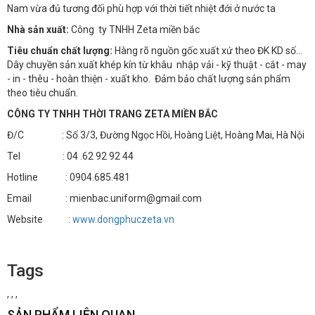
Nam vừa đủ tương đối phù hợp với thời tiết nhiệt đới ở nước ta
Nhà sản xuất:
Công ty TNHH Zeta miền bắc
Tiêu chuẩn chất lượng:
Hàng rõ nguồn gốc xuất xứ theo ĐK KD số…
Dây chuyền sản xuất khép kín từ khâu nhập vải - kỹ thuật - cắt - may
- in - thêu - hoàn thiện - xuất kho. Đảm bảo chất lượng sản phẩm
theo tiêu chuẩn.
CÔNG TY TNHH THỜI TRANG ZETA MIỀN BẮC
Đ/C : Số 3/3, Đường Ngọc Hồi, Hoàng Liệt, Hoàng Mai, Hà Nội
Tel : 04 .62 92 92 44
Hotline : 0904.685.481
Email : mienbac.uniform@gmail.com
Website :
www.dongphuczeta.vn
Tags
,
,
,
SẢN PHẨM LIÊN QUAN