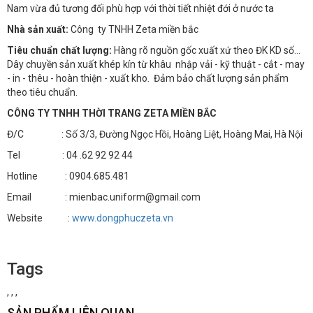
Nam vừa đủ tương đối phù hợp với thời tiết nhiệt đới ở nước ta
Nhà sản xuất:
Công ty TNHH Zeta miền bắc
Tiêu chuẩn chất lượng:
Hàng rõ nguồn gốc xuất xứ theo ĐK KD số…
Dây chuyền sản xuất khép kín từ khâu nhập vải - kỹ thuật - cắt - may
- in - thêu - hoàn thiện - xuất kho. Đảm bảo chất lượng sản phẩm
theo tiêu chuẩn.
CÔNG TY TNHH THỜI TRANG ZETA MIỀN BẮC
Đ/C : Số 3/3, Đường Ngọc Hồi, Hoàng Liệt, Hoàng Mai, Hà Nội
Tel : 04 .62 92 92 44
Hotline : 0904.685.481
Email : mienbac.uniform@gmail.com
Website :
www.dongphuczeta.vn
Tags
,
,
,
SẢN PHẨM LIÊN QUAN