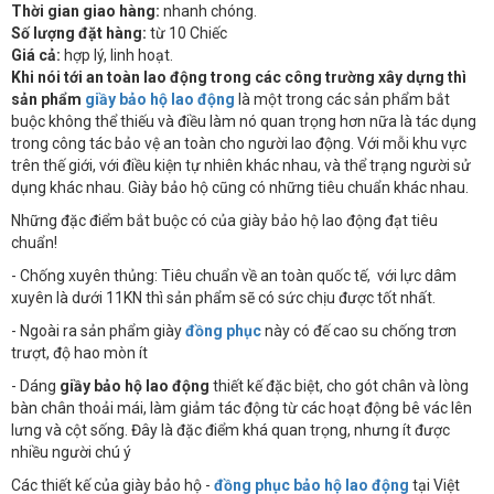
Thời gian giao hàng:
nhanh chóng.
Số lượng đặt hàng:
từ 10 Chiếc
Giá cả:
hợp lý, linh hoạt.
Khi nói tới an toàn lao động trong các công trường xây dựng thì
sản phẩm
giầy bảo hộ lao động
là một trong các sản phẩm bắt
buộc không thể thiếu và điều làm nó quan trọng hơn nữa là tác dụng
trong công tác bảo vệ an toàn cho người lao động. Với mỗi khu vực
trên thế giới, với điều kiện tự nhiên khác nhau, và thể trạng người sử
dụng khác nhau. Giày bảo hộ cũng có những tiêu chuẩn khác nhau.
Những đặc điểm bắt buộc có của giày bảo hộ lao động đạt tiêu
chuẩn!
- Chống xuyên thủng: Tiêu chuẩn về an toàn quốc tế, với lực dâm
xuyên là dưới 11KN thì sản phẩm sẽ có sức chịu được tốt nhất.
- Ngoài ra sản phẩm giày
đồng phục
này có đế cao su chống trơn
trượt, độ hao mòn ít
- Dáng
giầy bảo hộ lao động
thiết kế đặc biệt, cho gót chân và lòng
bàn chân thoải mái, làm giảm tác động từ các hoạt động bê vác lên
lưng và cột sống. Đây là đặc điểm khá quan trọng, nhưng ít được
nhiều người chú ý
Các thiết kế của giày bảo hộ -
đồng phục bảo hộ lao động
tại Việt