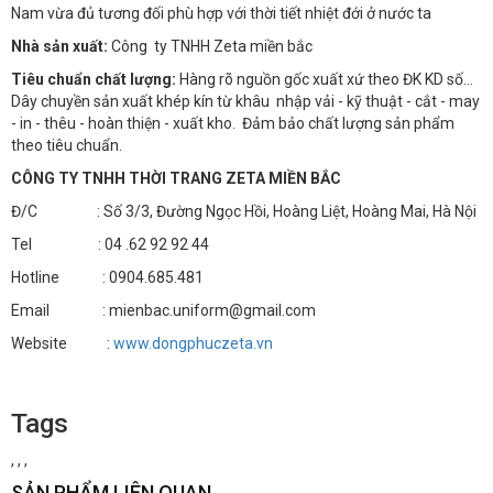
Nam vừa đủ tương đối phù hợp với thời tiết nhiệt đới ở nước ta
Nhà sản xuất:
Công ty TNHH Zeta miền bắc
Tiêu chuẩn chất lượng:
Hàng rõ nguồn gốc xuất xứ theo ĐK KD số…
Dây chuyền sản xuất khép kín từ khâu nhập vải - kỹ thuật - cắt - may
- in - thêu - hoàn thiện - xuất kho. Đảm bảo chất lượng sản phẩm
theo tiêu chuẩn.
CÔNG TY TNHH THỜI TRANG ZETA MIỀN BẮC
Đ/C : Số 3/3, Đường Ngọc Hồi, Hoàng Liệt, Hoàng Mai, Hà Nội
Tel : 04 .62 92 92 44
Hotline : 0904.685.481
Email : mienbac.uniform@gmail.com
Website :
www.dongphuczeta.vn
Tags
,
,
,
SẢN PHẨM LIÊN QUAN