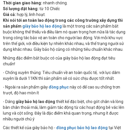
Thời gian giao hàng:
nhanh chóng.
Số lượng đặt hàng:
từ 10 Chiếc
Giá cả:
hợp lý, linh hoạt.
Khi nói tới an toàn lao động trong các công trường xây dựng thì
sản phẩm
giầy bảo hộ lao động
là một trong các sản phẩm bắt
buộc không thể thiếu và điều làm nó quan trọng hơn nữa là tác dụng
trong công tác bảo vệ an toàn cho người lao động. Với mỗi khu vực
trên thế giới, với điều kiện tự nhiên khác nhau, và thể trạng người sử
dụng khác nhau. Giày bảo hộ cũng có những tiêu chuẩn khác nhau.
Những đặc điểm bắt buộc có của giày bảo hộ lao động đạt tiêu
chuẩn!
- Chống xuyên thủng: Tiêu chuẩn về an toàn quốc tế, với lực dâm
xuyên là dưới 11KN thì sản phẩm sẽ có sức chịu được tốt nhất.
- Ngoài ra sản phẩm giày
đồng phục
này có đế cao su chống trơn
trượt, độ hao mòn ít
- Dáng
giầy bảo hộ lao động
thiết kế đặc biệt, cho gót chân và lòng
bàn chân thoải mái, làm giảm tác động từ các hoạt động bê vác lên
lưng và cột sống. Đây là đặc điểm khá quan trọng, nhưng ít được
nhiều người chú ý
Các thiết kế của giày bảo hộ -
đồng phục bảo hộ lao động
tại Việt