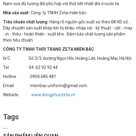
Nam vừa đủ tương đối phù hợp với thời tiết nhiệt đới ở nước ta
Nhà sản xuất:
Công ty TNHH Zeta miền bắc
Tiêu chuẩn chất lượng:
Hàng rõ nguồn gốc xuất xứ theo ĐK KD số…
Dây chuyền sản xuất khép kín từ khâu nhập vải - kỹ thuật - cắt - may
- in - thêu - hoàn thiện - xuất kho. Đảm bảo chất lượng sản phẩm
theo tiêu chuẩn.
CÔNG TY TNHH THỜI TRANG ZETA MIỀN BẮC
Đ/C : Số 3/3, Đường Ngọc Hồi, Hoàng Liệt, Hoàng Mai, Hà Nội
Tel : 04 .62 92 92 44
Hotline : 0904.685.481
Email : mienbac.uniform@gmail.com
Website :
www.dongphuczeta.vn
Tags
,
,
,
SẢN PHẨM LIÊN QUAN