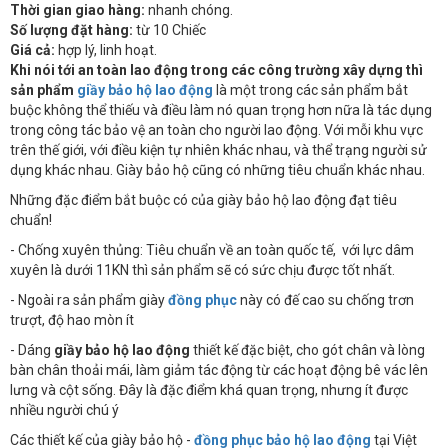
Thời gian giao hàng:
nhanh chóng.
Số lượng đặt hàng:
từ 10 Chiếc
Giá cả:
hợp lý, linh hoạt.
Khi nói tới an toàn lao động trong các công trường xây dựng thì
sản phẩm
giầy bảo hộ lao động
là một trong các sản phẩm bắt
buộc không thể thiếu và điều làm nó quan trọng hơn nữa là tác dụng
trong công tác bảo vệ an toàn cho người lao động. Với mỗi khu vực
trên thế giới, với điều kiện tự nhiên khác nhau, và thể trạng người sử
dụng khác nhau. Giày bảo hộ cũng có những tiêu chuẩn khác nhau.
Những đặc điểm bắt buộc có của giày bảo hộ lao động đạt tiêu
chuẩn!
- Chống xuyên thủng: Tiêu chuẩn về an toàn quốc tế, với lực dâm
xuyên là dưới 11KN thì sản phẩm sẽ có sức chịu được tốt nhất.
- Ngoài ra sản phẩm giày
đồng phục
này có đế cao su chống trơn
trượt, độ hao mòn ít
- Dáng
giầy bảo hộ lao động
thiết kế đặc biệt, cho gót chân và lòng
bàn chân thoải mái, làm giảm tác động từ các hoạt động bê vác lên
lưng và cột sống. Đây là đặc điểm khá quan trọng, nhưng ít được
nhiều người chú ý
Các thiết kế của giày bảo hộ -
đồng phục bảo hộ lao động
tại Việt