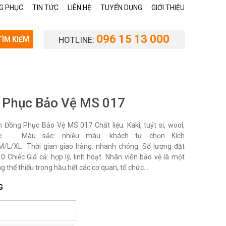
G PHỤC
TIN TỨC
LIÊN HỆ
TUYỂN DỤNG
GIỚI THIỆU
096 15 13 000
HOTLINE:
TÌM KIẾM
 Phục Bảo Vệ MS 017
Đồng Phục Bảo Vệ MS 017 Chất liệu: Kaki, tuýt si, wool,
te …. Màu sắc: nhiều màu- khách tự chọn Kích
M/L/XL Thời gian giao hàng: nhanh chóng. Số lượng đặt
0 Chiếc Giá cả: hợp lý, linh hoạt. Nhân viên bảo vệ là một
 thể thiếu trong hầu hết các cơ quan, tổ chức...
G