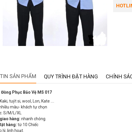
HOTLIN
TIN SẢN PHẨM
QUY TRÌNH ĐẶT HÀNG
CHÍNH SÁC
 Đồng Phục Bảo Vệ MS 017
Kaki, tuýt si, wool, Lon, Kate ….
nhiều màu- khách tự chọn
c:
S/M/L/XL
 giao hàng:
nhanh chóng.
đặt hàng:
từ 10 Chiếc
 lý, linh hoạt.