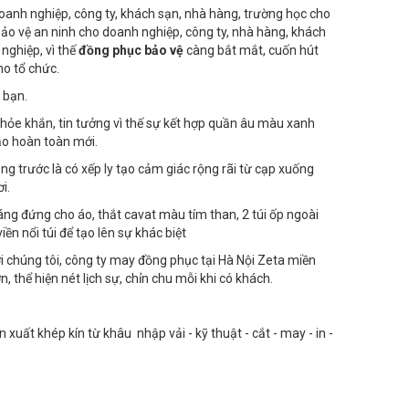
doanh nghiệp, công ty, khách sạn, nhà hàng, trường học cho
 bảo vệ an ninh cho doanh nghiệp, công ty, nhà hàng, khách
 nghiệp, vì thế
đồng phục bảo vệ
càng bắt mắt, cuốn hút
o tổ chức.
 bạn.
hỏe khắn, tin tưởng vì thế sự kết hợp quần âu màu xanh
ạo hoàn toàn mới.
ng trước là có xếp ly tạo cảm giác rộng rãi từ cạp xuống
i.
ng đứng cho áo, thắt cavat màu tím than, 2 túi ốp ngoài
ền nổi túi để tạo lên sự khác biệt
ới chúng tôi, công ty may đồng phục tại Hà Nội Zeta miền
 thể hiện nét lịch sự, chỉn chu mỗi khi có khách.
uất khép kín từ khâu nhập vải - kỹ thuật - cắt - may - in -