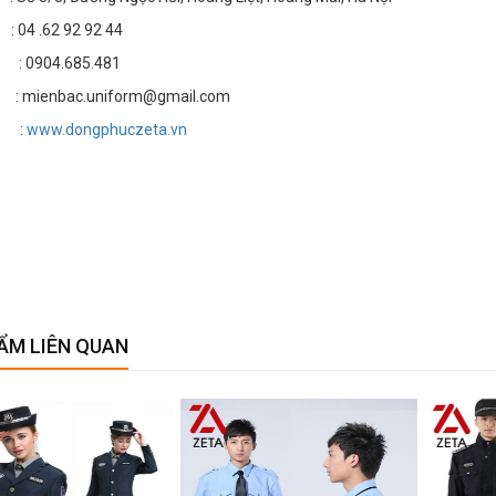
4 .62 92 92 44
: 0904.685.481
 mienbac.uniform@gmail.com
e :
www.dongphuczeta.vn
ẨM LIÊN QUAN