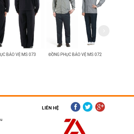
C BẢO VỆ MS 073
ĐỒNG PHỤC BẢO VỆ MS 072
ĐỒNG PHỤC
LIÊN HỆ
ẫu