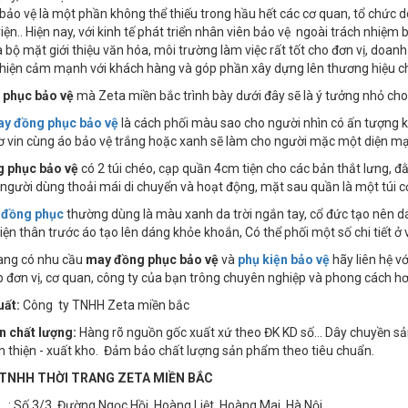
bảo vệ là một phần không thể thiếu trong hầu hết các cơ quan, tổ chức 
iện.. Hiện nay, với kinh tế phát triển nhân viên bảo vệ ngoài trách nhiệm
à bộ mặt giới thiệu văn hóa, môi trường làm việc rất tốt cho đơn vị, doanh
hiện cảm mạnh với khách hàng và góp phần xây dựng lên thương hiệu ch
 phục bảo vệ
mà Zeta miền bắc trình bày dưới đây sẽ là ý tưởng nhỏ cho
y đồng phục bảo vệ
là cách phối màu sao cho người nhìn có ấn tượng k
ơ vin cùng áo bảo vệ trắng hoặc xanh sẽ làm cho người mặc một diện m
 phục bảo vệ
có 2 túi chéo, cạp quần 4cm tiện cho các bản thắt lưng, đằ
gười dùng thoải mái di chuyển và hoạt động, mặt sau quần là một túi cơ
ệ
đồng phục
thường dùng là màu xanh da trời ngắn tay, cổ đức tạo nên dá
iện thân trước áo tạo lên dáng khỏe khoắn, Có thể phối một số chi tiết ở vi
ang có nhu cầu
may đồng phục bảo vệ
và
phụ kiện bảo vệ
hãy liên hệ v
p đơn vị, cơ quan, công ty của bạn trông chuyên nghiệp và phong cách hơn,
uất:
Công ty TNHH Zeta miền bắc
n chất lượng:
Hàng rõ nguồn gốc xuất xứ theo ĐK KD số… Dây chuyền sản x
n thiện - xuất kho. Đảm bảo chất lượng sản phẩm theo tiêu chuẩn.
TNHH THỜI TRANG ZETA MIỀN BẮC
3/3, Đường Ngọc Hồi, Hoàng Liệt, Hoàng Mai, Hà Nội