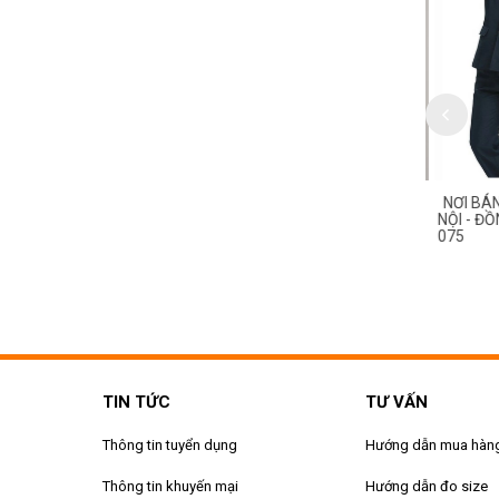
HỤC BẢO VỆ MS 077
ĐỒNG PHỤC BẢO VỆ MS 076
NƠI BÁN
NỘI - ĐỒ
075
TIN TỨC
TƯ VẤN
Thông tin tuyển dụng
Hướng dẫn mua hàn
Thông tin khuyến mại
Hướng dẫn đo size