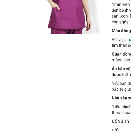
Nhân viên 
đến bệnh v
sạn...còn l
càng gây t
Mẫu đồng
Với việc
ma
tím than s
Quần đồng
mông cho n
Áo bảo v
được thể h
Nếu bạn đ
bắc sẽ giú
Nhà sản x
Tiêu chuẩ
thêu - hoà
CÔNG TY 
Đ/C : Số 