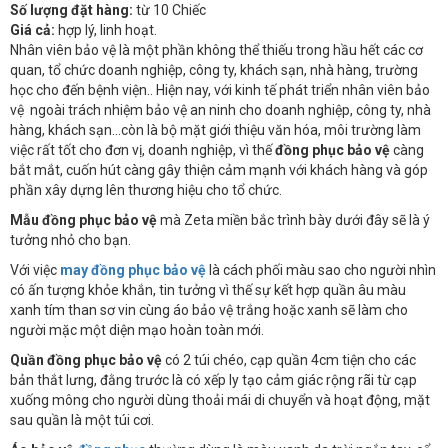
Số lượng đặt hàng:
từ 10 Chiếc
Giá cả:
hợp lý, linh hoạt.
Nhân viên bảo vệ là một phần không thể thiếu trong hầu hết các cơ
quan, tổ chức doanh nghiệp, công ty, khách sạn, nhà hàng, trường
học cho đến bệnh viện.. Hiện nay, với kinh tế phát triển nhân viên bảo
vệ ngoài trách nhiệm bảo vệ an ninh cho doanh nghiệp, công ty, nhà
hàng, khách sạn...còn là bộ mặt giới thiệu văn hóa, môi trường làm
việc rất tốt cho đơn vị, doanh nghiệp, vì thế
đồng phục bảo vệ
càng
bắt mắt, cuốn hút càng gây thiện cảm mạnh với khách hàng và góp
phần xây dựng lên thương hiệu cho tổ chức.
Mẫu đồng phục bảo vệ
mà Zeta miền bắc trình bày dưới đây sẽ là ý
tưởng nhỏ cho bạn.
Với việc
may đồng phục bảo vệ
là cách phối màu sao cho người nhìn
có ấn tượng khỏe khắn, tin tưởng vì thế sự kết hợp quần âu màu
xanh tím than sơ vin cùng áo bảo vệ trắng hoặc xanh sẽ làm cho
người mặc một diện mạo hoàn toàn mới.
Quần đồng phục bảo vệ
có 2 túi chéo, cạp quần 4cm tiện cho các
bản thắt lưng, đằng trước là có xếp ly tạo cảm giác rộng rãi từ cạp
xuống mông cho người dùng thoải mái di chuyển và hoạt động, mặt
sau quần là một túi cơi.