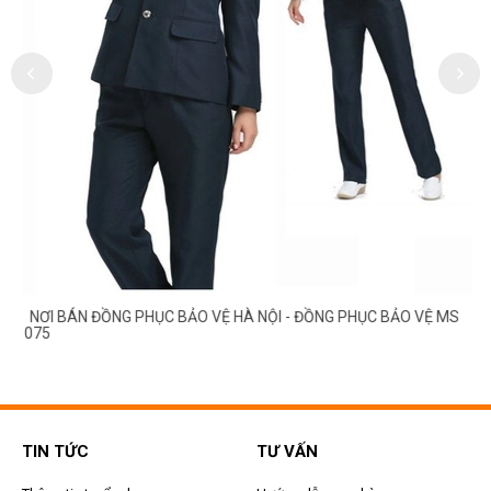
NƠI BÁN ĐỒNG PHỤC BẢO VỆ HÀ NỘI - ĐỒNG PHỤC BẢO VỆ MS
075
TIN TỨC
TƯ VẤN