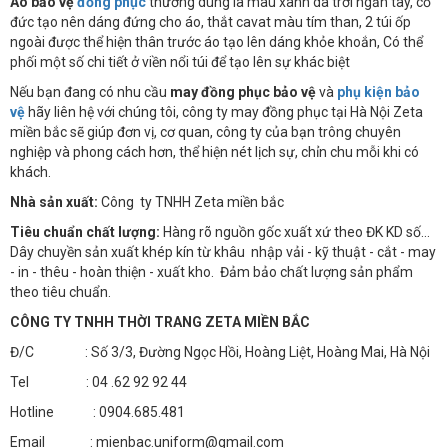
Áo bảo vệ
đồng phục
thường dùng là màu xanh da trời ngắn tay, cổ
đức tạo nên dáng đứng cho áo, thắt cavat màu tím than, 2 túi ốp
ngoài được thể hiện thân trước áo tạo lên dáng khỏe khoắn, Có thể
phối một số chi tiết ở viền nổi túi để tạo lên sự khác biệt
Nếu bạn đang có nhu cầu
may đồng phục bảo vệ
và
phụ kiện bảo
vệ
hãy liên hệ với chúng tôi, công ty may đồng phục tại Hà Nội Zeta
miền bắc sẽ giúp đơn vị, cơ quan, công ty của bạn trông chuyên
nghiệp và phong cách hơn, thể hiện nét lịch sự, chỉn chu mỗi khi có
khách.
Nhà sản xuất:
Công ty TNHH Zeta miền bắc
Tiêu chuẩn chất lượng:
Hàng rõ nguồn gốc xuất xứ theo ĐK KD số…
Dây chuyền sản xuất khép kín từ khâu nhập vải - kỹ thuật - cắt - may
- in - thêu - hoàn thiện - xuất kho. Đảm bảo chất lượng sản phẩm
theo tiêu chuẩn.
CÔNG TY TNHH THỜI TRANG ZETA MIỀN BẮC
Đ/C : Số 3/3, Đường Ngọc Hồi, Hoàng Liệt, Hoàng Mai, Hà Nội
Tel : 04 .62 92 92 44
Hotline : 0904.685.481
Email : mienbac.uniform@gmail.com