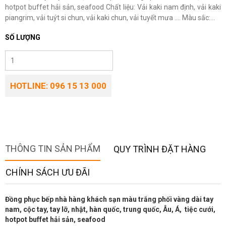
hotpot buffet hải sản, seafood Chất liệu: Vải kaki nam định, vải kaki
piangrim, vải tuýt si chun, vải kaki chun, vải tuyết mưa .... Màu sắc:...
SỐ LƯỢNG
HOTLINE: 096 15 13 000
THÔNG TIN SẢN PHẨM
QUY TRÌNH ĐẶT HÀNG
CHÍNH SÁCH ƯU ĐÃI
Đồng phục bếp nhà hàng khách sạn màu trắng phối vàng dài tay
nam, cộc tay, tay lỡ, nhật, hàn quốc, trung quốc, Âu, Á, tiệc cưới,
hotpot buffet hải sản, seafood