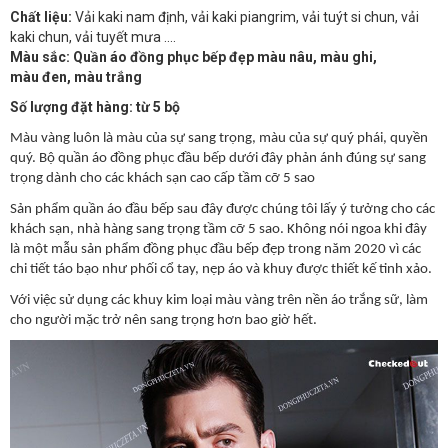
Chất liệu:
Vải kaki nam định, vải kaki piangrim, vải tuýt si chun, vải
kaki chun, vải tuyết mưa ....
Màu sắc: Quần áo đồng phục bếp đẹp màu nâu, màu ghi,
màu đen, màu trắng
Số lượng đặt hàng: từ 5 bộ
Màu vàng luôn là màu của sự sang trọng, màu của sự quý phái, quyền
quý. Bộ quần áo đồng phục đầu bếp dưới đây phản ánh đúng sự sang
trọng dành cho các khách sạn cao cấp tầm cỡ 5 sao
Sản phẩm quần áo đầu bếp sau đây được chúng tôi lấy ý tưởng cho các
khách sạn, nhà hàng sang trọng tầm cỡ 5 sao. Không nói ngoa khi đây
là một mẫu sản phẩm đồng phục đầu bếp đẹp trong năm 2020 vì các
chi tiết táo bạo như phối cổ tay, nẹp áo và khuy được thiết kế tinh xảo.
Với việc sử dụng các khuy kim loại màu vàng trên nền áo trắng sữ, làm
cho người mặc trở nên sang trọng hơn bao giờ hết.