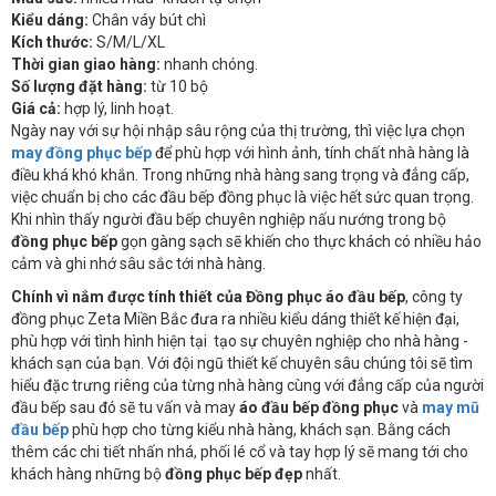
Kiểu dáng:
Chân váy bút chì
Kích thước:
S/M/L/XL
Thời gian giao hàng:
nhanh chóng.
Số lượng đặt hàng:
từ 10 bộ
Giá cả:
hợp lý, linh hoạt.
Ngày nay với sự hội nhập sâu rộng của thị trường, thì việc lựa chọn
may đồng phục bếp
để phù hợp với hình ảnh, tính chất nhà hàng là
điều khá khó khắn. Trong những nhà hàng sang trọng và đẳng cấp,
việc chuẩn bị cho các đầu bếp đồng phục là việc hết sức quan trọng.
Khi nhìn thấy người đầu bếp chuyên nghiệp nấu nướng trong bộ
đồng phục bếp
gọn gàng sạch sẽ khiến cho thực khách có nhiều hảo
cảm và ghi nhớ sâu sắc tới nhà hàng.
Chính vì nắm được
tính thiết của
Đồng phục áo đầu bếp
, công ty
đồng phục Zeta Miền Bắc đưa ra nhiều kiểu dáng thiết kế hiện đại,
phù hợp với tình hình hiện tại tạo sự chuyên nghiệp cho nhà hàng -
khách sạn của bạn. Với đội ngũ thiết kế chuyên sâu chúng tôi sẽ tìm
hiểu đặc trưng riêng của từng nhà hàng cùng với đẳng cấp của người
đầu bếp sau đó sẽ tu vấn và may
áo đầu bếp đồng phục
và
may mũ
đầu bếp
phù hợp cho từng kiểu nhà hàng, khách sạn. Bằng cách
thêm các chi tiết nhấn nhá, phối lé cổ và tay hợp lý sẽ mang tới cho
khách hàng những bộ
đồng phục bếp đẹp
nhất.