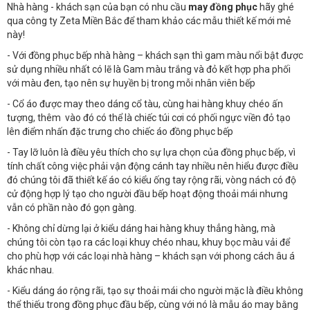
Nhà hàng - khách sạn của bạn có nhu cầu
may đồng phục
hãy ghé
qua công ty Zeta Miền Bắc để tham khảo các mẫu thiết kế mới mẻ
này!
- Với đồng phục bếp nhà hàng – khách sạn thì gam màu nổi bật được
sử dụng nhiều nhất có lẽ là Gam màu trắng và đỏ kết hợp pha phối
với màu đen, tạo nên sự huyền bị trong mỗi nhân viên bếp
- Cổ áo được may theo dáng cổ tàu, cùng hai hàng khuy chéo ấn
tượng, thêm vào đó có thể là chiếc túi cơi có phối ngực viền đỏ tạo
lên điểm nhấn đặc trưng cho chiếc áo đồng phục bếp
- Tay lỡ luôn là điều yêu thích cho sự lựa chọn của đồng phục bếp, vì
tính chất công việc phải vận động cánh tay nhiều nên hiểu được điều
đó chúng tôi đã thiết kế áo có kiểu ống tay rộng rãi, vòng nách có độ
cử động hợp lý tạo cho người đầu bếp hoạt động thoải mái nhưng
vẫn có phần nào đó gọn gàng.
- Không chỉ dừng lại ở kiểu dáng hai hàng khuy thẳng hàng, mà
chúng tôi còn tạo ra các loại khuy chéo nhau, khuy bọc màu vải để
cho phù hợp với các loại nhà hàng – khách sạn với phong cách âu á
khác nhau.
- Kiểu dáng áo rộng rãi, tạo sự thoải mái cho người mặc là điều không
thể thiếu trong đồng phục đầu bếp, cùng với nó là mẫu áo may bằng