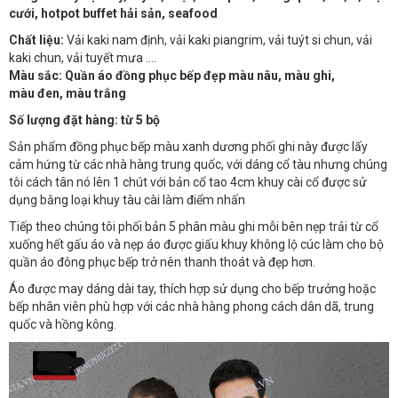
cưới, hotpot buffet hải sản, seafood
Chất liệu:
Vải kaki nam định, vải kaki piangrim, vải tuýt si chun, vải
kaki chun, vải tuyết mưa ....
Màu sắc: Quần áo đồng phục bếp đẹp màu nâu, màu ghi,
màu đen, màu trắng
Số lượng đặt hàng: từ 5 bộ
Sản phẩm đồng phục bếp màu xanh dương phối ghi này được lấy
cảm hứng từ các nhà hàng trung quốc, với dáng cổ tàu nhưng chúng
tôi cách tân nó lên 1 chút với bản cổ tao 4cm khuy cài cổ được sử
dụng bằng loại khuy tàu cài làm điểm nhấn
Tiếp theo chúng tôi phối bản 5 phân màu ghi mỗi bên nẹp trải từ cổ
xuống hết gấu áo và nẹp áo được giấu khuy không lộ cúc làm cho bộ
quần áo đông phục bếp trở nên thanh thoát và đẹp hơn.
Áo được may dáng dài tay, thích hợp sử dụng cho bếp trưởng hoặc
bếp nhân viên phù hợp với các nhà hàng phong cách dân dã, trung
quốc và hồng kông.