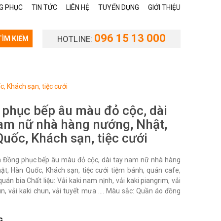
G PHỤC
TIN TỨC
LIÊN HỆ
TUYỂN DỤNG
GIỚI THIỆU
096 15 13 000
HOTLINE:
TÌM KIẾM
, Khách sạn, tiệc cưới
phục bếp âu màu đỏ cộc, dài
am nữ nhà hàng nướng, Nhật,
uốc, Khách sạn, tiệc cưới
Đồng phục bếp âu màu đỏ cộc, dài tay nam nữ nhà hàng
ật, Hàn Quốc, Khách sạn, tiệc cưới tiệm bánh, quán cafe,
uán bia Chất liệu: Vải kaki nam nịnh, vải kaki piangrim, vải
un, vải kaki chun, vải tuyết mưa .... Màu sắc: Quần áo đồng
G