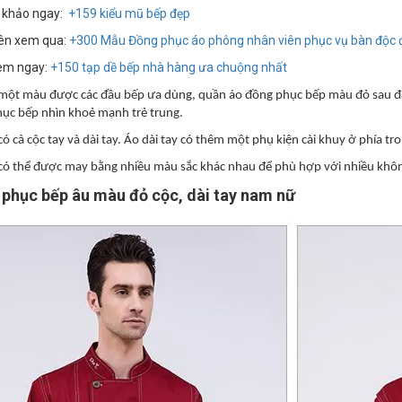
 khảo ngay:
+159 kiểu mũ
bếp đẹp
ên xem qua:
+
300 Mẫu Đồng phục áo phông nhân viên phục vụ bàn độc 
em ngay:
+150 tạp dề bếp nhà hàng ưa chuộng nhất
một màu được các đầu bếp ưa dùng, quần áo đồng phục bếp màu đỏ sau đâ
ục bếp nhìn khoẻ mạnh trẻ trung.
 cả cộc tay và dài tay. Áo dài tay có thêm một phụ kiện cài khuy ở phía tr
ó thể được may bằng nhiều màu sắc khác nhau để phù hợp với nhiều khôn
phục bếp âu màu đỏ cộc, dài tay nam nữ