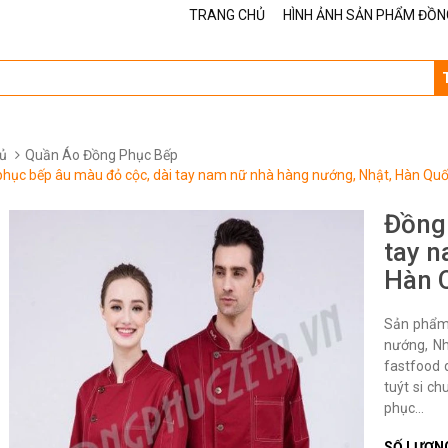
TRANG CHỦ
HÌNH ẢNH SẢN PHẨM ĐỒN
ủ
Quần Áo Đồng Phục Bếp
hục bếp âu màu đỏ cộc, dài tay nam nữ nhà hàng nướng, Nhật, Hàn Quốc
Đồng 
tay n
Hàn Q
Sản phẩm 
nướng, Nh
fastfood q
tuýt si ch
phục...
SỐ LƯỢN