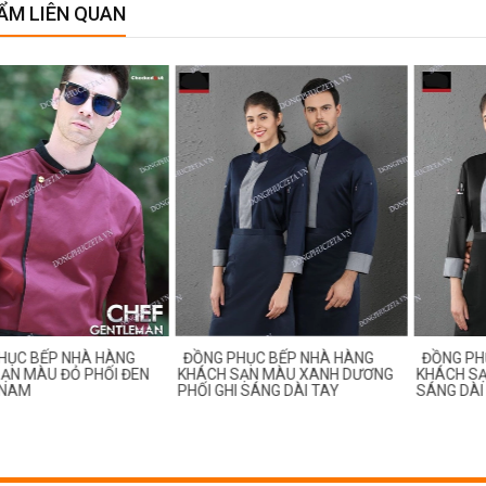
ẨM LIÊN QUAN
ỤC BẾP NHÀ HÀNG
ĐỒNG PHỤC BẾP NHÀ HÀNG
ĐỒNG PHỤ
ẠN MÀU ĐỎ PHỐI ĐEN
KHÁCH SẠN MÀU XANH DƯƠNG
KHÁCH SẠN
 NAM
PHỐI GHI SÁNG DÀI TAY
SÁNG DÀI 