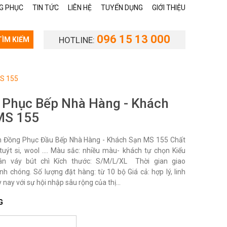
G PHỤC
TIN TỨC
LIÊN HỆ
TUYỂN DỤNG
GIỚI THIỆU
096 15 13 000
HOTLINE:
TÌM KIẾM
MS 155
 Phục Bếp Nhà Hàng - Khách
MS 155
 Đồng Phục Đầu Bếp Nhà Hàng - Khách Sạn MS 155 Chất
i, tuýt si, wool …. Màu sắc: nhiều màu- khách tự chọn Kiểu
ân váy bút chì Kích thước: S/M/L/XL Thời gian giao
nh chóng. Số lượng đặt hàng: từ 10 bộ Giá cả: hợp lý, linh
 nay với sự hội nhập sâu rộng của thị...
G