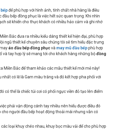
 bếp
để phù hợp với hình ảnh, tính chất nhà hàng là điều
 đầu bếp đồng phục là việc hết sức quan trọng. Khi nhìn
ạch sẽ khiến cho thực khách có nhiều hảo cảm và ghi nhớ
Miền Bắc đưa ra nhiều kiểu dáng thiết kế hiện đại, phù hợp
ội ngũ thiết kế chuyên sâu chúng tôi sẽ tìm hiểu đặc trưng
à may
áo đầu bếp đồng phục
và
may mũ đầu bếp
phù hợp
 cổ và tay hợp lý sẽ mang tới cho khách hàng những bộ
đồng
a Miền Bắc để tham khảo các mẫu thiết kế mới mẻ này!
 nhất có lẽ là Gam màu trắng và đỏ kết hợp pha phối với
có thể là chiếc túi cơi có phối ngực viền đỏ tạo lên điểm
g việc phải vận động cánh tay nhiều nên hiểu được điều đó
tạo cho người đầu bếp hoạt động thoải mái nhưng vẫn có
a các loại khuy chéo nhau, khuy bọc màu vải để cho phù hợp