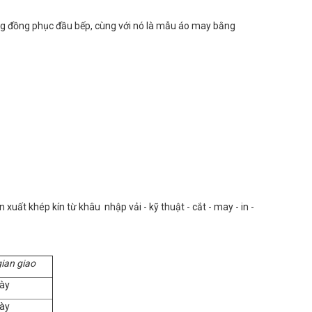
rong đồng phục đầu bếp, cùng với nó là mẫu áo may bằng
uất khép kín từ khâu nhập vải - kỹ thuật - cắt - may - in -
gian giao
ày
ày