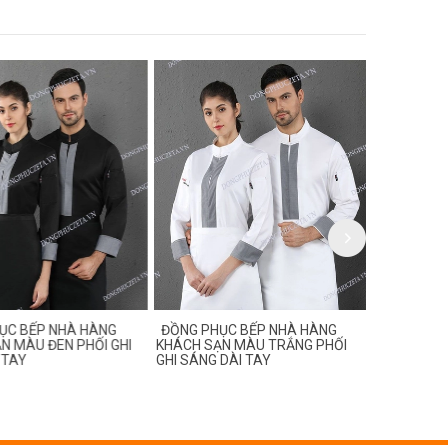
C BẾP NHÀ HÀNG
ĐỒNG PHỤC BẾP NHÀ HÀNG
ĐỒNG PHỤC
 MÀU ĐEN PHỐI GHI
KHÁCH SẠN MÀU TRẮNG PHỐI
KHÁCH SẠN
TAY
GHI SÁNG DÀI TAY
CỘC TAY, TA