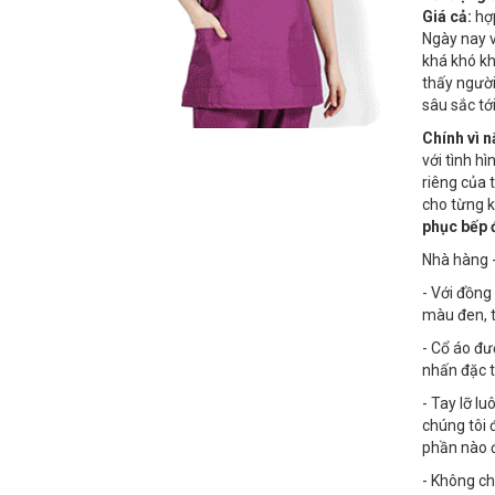
Giá cả:
hợp
Ngày nay v
khá khó kh
thấy ngườ
sâu sắc tớ
Chính vì 
với tình h
riêng của 
cho từng k
phục bếp 
Nhà hàng 
- Với đồng
màu đen, t
- Cổ áo đư
nhấn đặc 
- Tay lỡ l
chúng tôi 
phần nào 
- Không ch