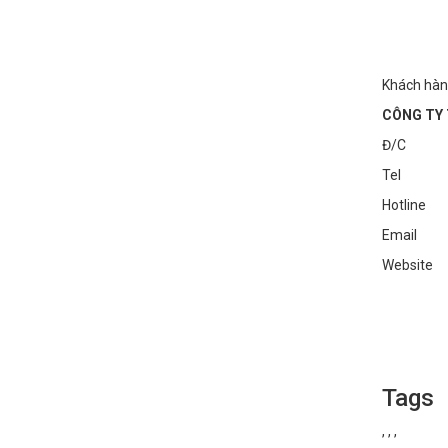
Khách hàn
CÔNG TY 
Đ/C : Số
Tel : 0
Hotline
Email :
Websi
Tags
,
,
,