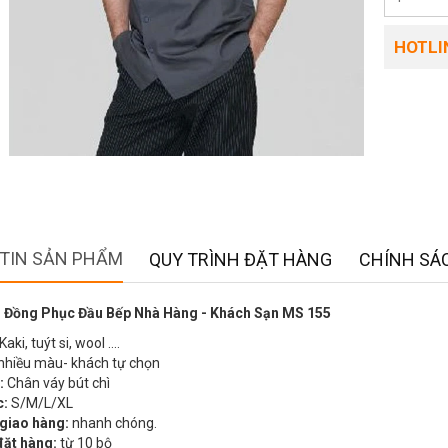
HOTLIN
TIN SẢN PHẨM
QUY TRÌNH ĐẶT HÀNG
CHÍNH SÁC
 Đồng Phục Đầu Bếp Nhà Hàng - Khách Sạn MS 155
Kaki, tuýt si, wool ….
nhiều màu- khách tự chọn
:
Chân váy bút chì
c:
S/M/L/XL
 giao hàng:
nhanh chóng.
đặt hàng:
từ 10 bộ