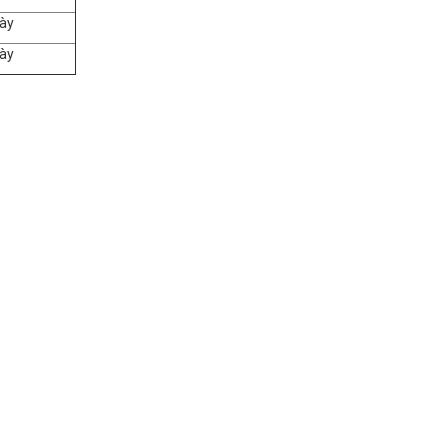
ày
ày