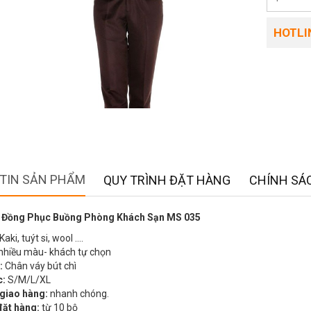
HOTLIN
TIN SẢN PHẨM
QUY TRÌNH ĐẶT HÀNG
CHÍNH SÁC
 Đồng Phục Buồng Phòng Khách Sạn MS 035
Kaki, tuýt si, wool ….
nhiều màu- khách tự chọn
:
Chân váy bút chì
c:
S/M/L/XL
 giao hàng:
nhanh chóng.
đặt hàng:
từ 10 bộ