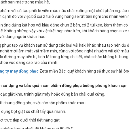
hách sạn mặc trong mùa hè,
phẩm với cổ tàu phối lé viền màu nâu chải xuống một chút phần nẹp áo r
 cạnh đó với việc bổ cơi 2 túi ở vùng hông sẽ rất tiện nghi cho nhân viê
n ống đứng kết hợp với kiểu dáng chun 2 bên, có 2 túi kéo, kèm thêm có
tế. Không những vậy với việc kết hợp như trên, khi khách hàng chọn siz
với dáng người khác nhau
 phục tạp vụ khách sạn sử dụng các loại vải kaki khác nhau tạo nên độ 
 nghệ mới làm mặt vải mềm mịn, cùng với công nghệ nhuộm vải giữ màu 
ó đường may bền bỉ, tinh tế trong từng chi tiết, chắc chắn không bị bun
khoe vóc dáng cao ráo của mình.
ng ty may đồng phục
Zeta miền Bắc, quý khách hàng sẽ thực sự hài lòn
 sử dụng và bảo quản sản phẩm đồng phục buồng phòng khách sạn
 hoặc giặt khô, tránh giặt máy hoặc dùng bàn chải quá cứng.
iặt chung đồng phục với các sản phẩm khác màu.
 dụng bột giặt có chất tẩy quá mạnh.
i trực tiếp dưới thời tiết nắng gắt
ản phẩm trong nhiệt độ không quá 80 độ C