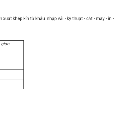
uất khép kín từ khâu nhập vải - kỹ thuật - cắt - may - in -
 giao