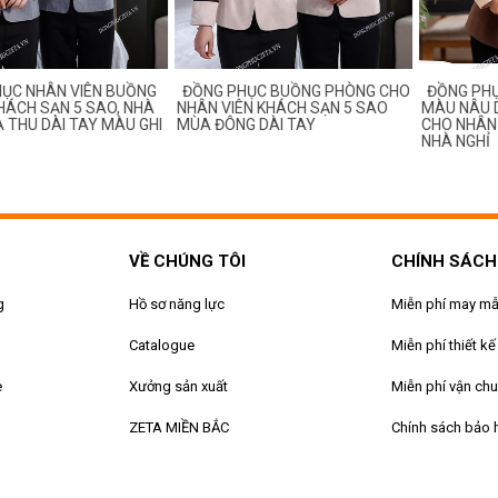
ỤC NHÂN VIÊN BUỒNG
ĐỒNG PHỤC BUỒNG PHÒNG CHO
ĐỒNG PH
ÁCH SẠN 5 SAO, NHÀ
NHÂN VIÊN KHÁCH SẠN 5 SAO
MÀU NÂU 
A THU DÀI TAY MÀU GHI
MÙA ĐÔNG DÀI TAY
CHO NHÂN 
NHÀ NGHỈ
VỀ CHÚNG TÔI
CHÍNH SÁCH
g
Hồ sơ năng lực
Miễn phí may m
Catalogue
Miễn phí thiết kế
e
Xưởng sản xuất
Miễn phí vận ch
ZETA MIỀN BẮC
Chính sách bảo 