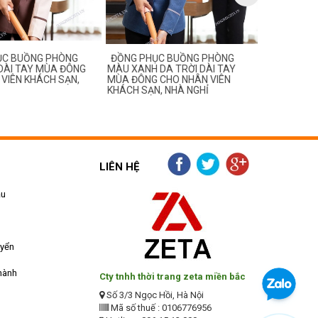
ỤC BUỒNG PHÒNG
ĐỒNG PHỤC BUỒNG PHÒNG
ĐỒNG PHỤ
DÀI TAY MÙA ĐÔNG
MÀU XANH DA TRỜI DÀI TAY
MÀU GHI ĐẬ
VIÊN KHÁCH SẠN,
MÙA ĐÔNG CHO NHÂN VIÊN
ĐÔNG CHO 
KHÁCH SẠN, NHÀ NGHỈ
SẠN, NHÀ N
LIÊN HỆ
ẫu
uyển
hành
Cty tnhh thời trang zeta miền bắc
Số 3/3 Ngọc Hồi, Hà Nội
Mã số thuế : 0106776956