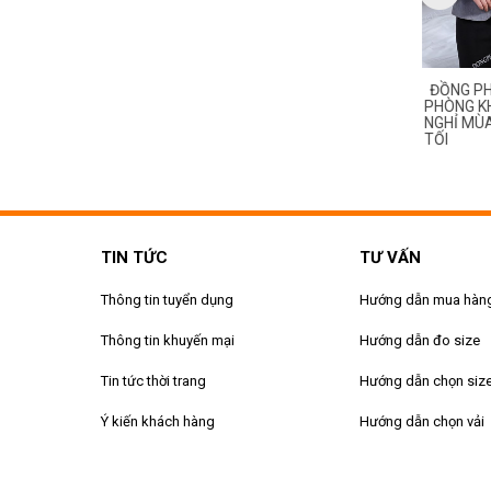
ỒNG PHỤC BUỒNG
QUẦN ÁO ĐỒNG PHỤC BUỒNG
ĐỒNG PH
ĐẸP CHO NHÂN VIÊN
PHÒNG KHÁCH SẠN NHÀ NGHỈ
PHÒNG KH
EEPER KHÁCH SẠN, NHÀ
MÙA ĐÔNG DÀI TAY MÀU XANH
NGHỈ MÙ
AO CẤP
TỐI
TIN TỨC
TƯ VẤN
Thông tin tuyển dụng
Hướng dẫn mua hàn
Thông tin khuyến mại
Hướng dẫn đo size
Tin tức thời trang
Hướng dẫn chọn siz
Ý kiến khách hàng
Hướng dẫn chọn vải