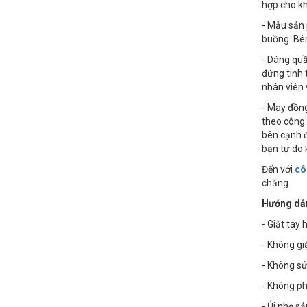
hợp cho k
- Mẫu sản 
buồng. Bên
- Dáng quầ
đứng tinh 
nhân viên 
- May đồng
theo công
bên cạnh đ
bạn tự do 
Đến với
cô
chăng.
Hướng dẫn
- Giặt tay
- Không g
- Không sử
- Không phơ
- Ủi nhẹ s