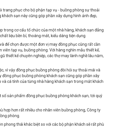
 hỏi trang phục cho bộ phận tạp vụ - buồng phòng sự thoải
ng khách sạn này cũng góp phần xây dựng hình ảnh đẹp,
ệp trong cơ cấu tổ chức của một nhà hàng, khách sạn đẳng
ất liệu bền bỉ, thoáng mát, kiểu dáng tiện dụng.
 và để chọn được một đơn vị may đồng phục cũng rất cần
 viên tạp vụ, buồng phòng. Với hàng nghìn mẫu thiết kế,
ngũ thiết kế chuyên nghiệp, các thợ may lành nghề lâu năm,
ệc, vì vậy đồng phục buồng phòng đòi hỏi sự thoải mái và
may đồng phục buồng phòng khách sạn cũng góp phần xây
ệp và cá tính của từng nhà hàng khách sạn trong mắt khách
ột số sản phẩm đồng phục buồng phòng khách sạn, tới quý
phù hợp hơn rất nhiều cho nhân viên buồng phòng, Công ty
uồng phòng.
n phong thái khác biệt so với các bộ phận khách sẽ rất phù