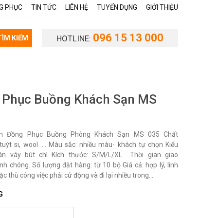
G PHỤC
TIN TỨC
LIÊN HỆ
TUYỂN DỤNG
GIỚI THIỆU
096 15 13 000
HOTLINE:
TÌM KIẾM
 Phục Buồng Khách Sạn MS
m Đồng Phục Buồng Phòng Khách Sạn MS 035 Chất
i, tuýt si, wool …. Màu sắc: nhiều màu- khách tự chọn Kiểu
ân váy bút chì Kích thước: S/M/L/XL Thời gian giao
nh chóng. Số lượng đặt hàng: từ 10 bộ Giá cả: hợp lý, linh
ặc thù công việc phải cử động và đi lại nhiều trong...
G