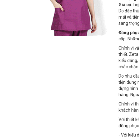
Giá cả:
hợp
Do đặc thù
mái và tiệ
sang trọng
Đồng phục
cấp. Những
Chính vì vậ
thiết. Zet
kiểu dáng,
chắc chắn
Do nhu cầu
tiện dụng 
dựng hình 
hàng. Ngo
Chính vì t
khách hàn
Với thiết 
đồng phục 
- Với kiểu