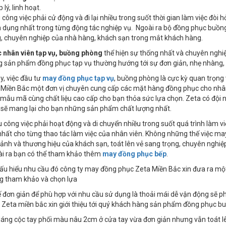
 lý, linh hoạt.
 công việc phải cử động và đi lại nhiều trong suốt thời gian làm việc đòi
n dụng nhất trong từng động tác nghiệp vụ. Ngoài ra bộ đồng phục buồ
, chuyên nghiệp của nhà hàng, khách sạn trong mắt khách hàng.
 nhân viên tạp vụ, buồng phòng
thể hiện sự thống nhất và chuyên nghi
 sản phẩm đồng phục tạp vụ thường hướng tới sự đơn giản, nhẹ nhàng, ch
y, việc đầu tư
may đồng phục tạp vụ
, buồng phòng là cực kỳ quan trọng
a Miền Bắc một đơn vị chuyên cung cấp các mặt hàng đồng phục cho nhân
 mẫu mã cùng chất liệu cao cấp cho bạn thỏa sức lựa chọn. Zeta có đội 
 sẽ mang lại cho bạn những sản phẩm chất lượng nhất.
 công việc phải hoạt động và di chuyển nhiều trong suốt quá trình làm vi
nhất cho từng thao tác làm việc của nhân viên. Không những thế việc 
ảnh và thương hiệu của khách sạn, toát lên vẻ sang trọng, chuyên nghi
ài ra bạn có thể tham khảo thêm
may đồng phục bếp
.
hấu hiểu nhu cầu đó công ty may đồng phục Zeta Miền Bắc xin đưa ra m
g tham khảo và chọn lựa
kế đơn giản để phù hợp với nhu cầu sử dụng là thoải mái dễ vận động sẽ 
Zeta miền bắc xin giới thiệu tới quý khách hàng sản phẩm đồng phục b
 dáng cộc tay phối màu nâu 2cm ở cửa tay vừa đơn giản nhưng vẫn toát lê