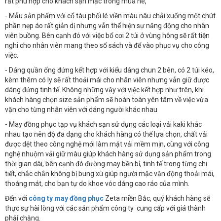
rất phù hợp cho khách sạn mặc trong mùa hè,
- Mẫu sản phẩm với cổ tàu phối lé viền màu nâu chải xuống một chút
phần nẹp áo rất giản dị nhưng vẫn thể hiện sự năng động cho nhân
viên buồng. Bên cạnh đó với việc bổ cơi 2 túi ở vùng hông sẽ rất tiện
nghi cho nhân viên mang theo sổ sách và để vào phục vụ cho công
việc.
- Dáng quần ống đứng kết hợp với kiểu dáng chun 2 bên, có 2 túi kéo,
kèm thêm có ly sẽ rất thoải mái cho nhân viên nhưng vẫn giữ được
dáng đứng tinh tế. Không những vậy với việc kết hợp như trên, khi
khách hàng chọn size sản phẩm sẽ hoàn toàn yên tâm về việc vừa
vặn cho từng nhân viên với dáng người khác nhau
- May đồng phục tạp vụ khách sạn sử dụng các loại vải kaki khác
nhau tạo nên độ đa dạng cho khách hàng có thể lựa chọn, chất vải
được dệt theo công nghệ mới làm mặt vải mềm mịn, cùng với công
nghệ nhuộm vải giữ màu giúp khách hàng sử dụng sản phẩm trong
thời gian dài, bên cạnh đó đường may bền bỉ, tinh tế trong từng chi
tiết, chắc chắn không bị bung xù giúp người mặc vận động thoải mái,
thoáng mát, cho bạn tự do khoe vóc dáng cao ráo của mình.
Đến với
công ty may đồng phục
Zeta miền Bắc, quý khách hàng sẽ
thực sự hài lòng với các sản phẩm công ty cung cấp với giá thành
phải chăng.