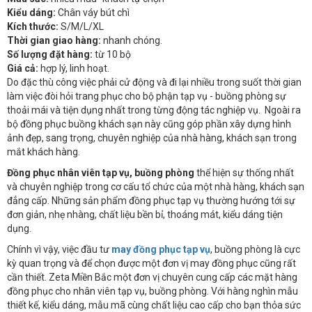
Kiểu dáng:
Chân váy bút chì
Kích thước:
S/M/L/XL
Thời gian giao hàng:
nhanh chóng.
Số lượng đặt hàng:
từ 10 bộ
Giá cả:
hợp lý, linh hoạt.
Do đặc thù công việc phải cử động và đi lại nhiều trong suốt thời gian
làm việc đòi hỏi trang phục cho bộ phận tạp vụ - buồng phòng sự
thoải mái và tiện dụng nhất trong từng động tác nghiệp vụ. Ngoài ra
bộ đồng phục buồng khách sạn này cũng góp phần xây dựng hình
ảnh đẹp, sang trọng, chuyên nghiệp của nhà hàng, khách sạn trong
mắt khách hàng.
Đồng phục nhân viên tạp vụ, buồng phòng
thể hiện sự thống nhất
và chuyên nghiệp trong cơ cấu tổ chức của một nhà hàng, khách sạn
đẳng cấp. Những sản phẩm đồng phục tạp vụ thường hướng tới sự
đơn giản, nhẹ nhàng, chất liệu bền bỉ, thoáng mát, kiểu dáng tiện
dụng.
Chính vì vậy, việc đầu tư
may đồng phục tạp vụ
, buồng phòng là cực
kỳ quan trọng và để chọn được một đơn vị may đồng phục cũng rất
cần thiết. Zeta Miền Bắc một đơn vị chuyên cung cấp các mặt hàng
đồng phục cho nhân viên tạp vụ, buồng phòng. Với hàng nghìn mẫu
thiết kế, kiểu dáng, mẫu mã cùng chất liệu cao cấp cho bạn thỏa sức