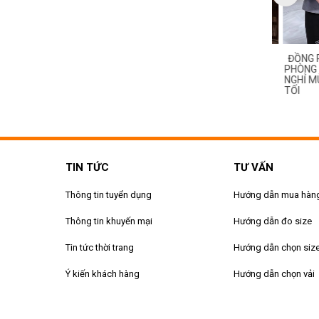
ỒNG PHỤC BUỒNG
QUẦN ÁO ĐỒNG PHỤC BUỒNG
ĐỒNG PH
ĐẸP CHO NHÂN VIÊN
PHÒNG KHÁCH SẠN NHÀ NGHỈ
PHÒNG KH
EEPER KHÁCH SẠN, NHÀ
MÙA ĐÔNG DÀI TAY MÀU XANH
NGHỈ MÙ
AO CẤP
TỐI
TIN TỨC
TƯ VẤN
Thông tin tuyển dụng
Hướng dẫn mua hàn
Thông tin khuyến mại
Hướng dẫn đo size
Tin tức thời trang
Hướng dẫn chọn siz
Ý kiến khách hàng
Hướng dẫn chọn vải