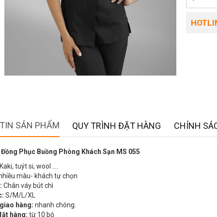
HOTLIN
TIN SẢN PHẨM
QUY TRÌNH ĐẶT HÀNG
CHÍNH SÁC
 Đồng Phục Buồng Phòng Khách Sạn MS 055
Kaki, tuýt si, wool ….
nhiều màu- khách tự chọn
:
Chân váy bút chì
c:
S/M/L/XL
 giao hàng:
nhanh chóng.
đặt hàng:
từ 10 bộ