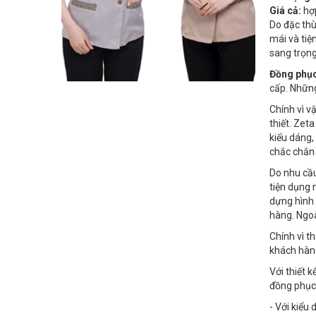
Giá cả:
hợp
Do đặc thù
mái và tiệ
sang trọng
Đồng phục
cấp. Những
Chính vì vậ
thiết. Zet
kiểu dáng,
chắc chắn
Do nhu cầu
tiện dụng 
dựng hình 
hàng. Ngo
Chính vì t
khách hàn
Với thiết 
đồng phục 
- Với kiểu