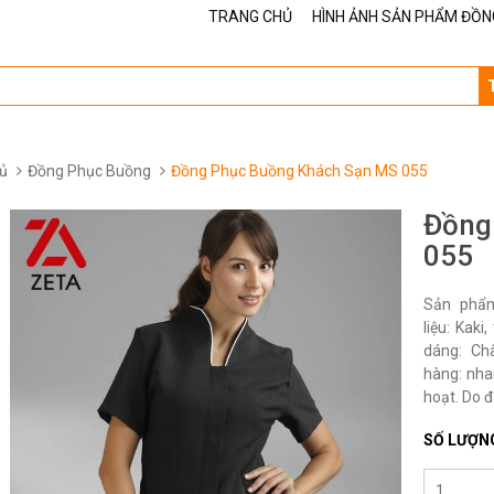
TRANG CHỦ
HÌNH ẢNH SẢN PHẨM ĐỒN
ủ
Đồng Phục Buồng
Đồng Phục Buồng Khách Sạn MS 055
Đồng
055
Sản phẩ
liệu: Kak
dáng: Ch
hàng: nha
hoạt. Do đ
SỐ LƯỢN