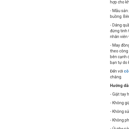
hợp cho k
- Mẫu sản 
buồng. Bên
- Dáng quầ
đứng tinh 
nhân viên 
- May đồng
theo công
bên cạnh đ
bạn tự do 
Đến với
cô
chăng.
Hướng dẫn
- Giặt tay
- Không g
- Không sử
- Không phơ
- Ủi nhẹ s