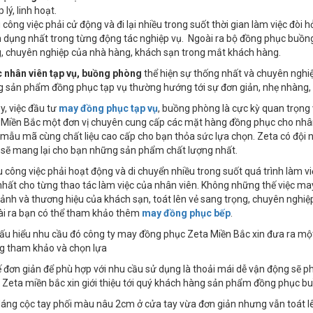
 lý, linh hoạt.
 công việc phải cử động và đi lại nhiều trong suốt thời gian làm việc đòi
n dụng nhất trong từng động tác nghiệp vụ. Ngoài ra bộ đồng phục buồ
, chuyên nghiệp của nhà hàng, khách sạn trong mắt khách hàng.
 nhân viên tạp vụ, buồng phòng
thể hiện sự thống nhất và chuyên nghi
 sản phẩm đồng phục tạp vụ thường hướng tới sự đơn giản, nhẹ nhàng, ch
y, việc đầu tư
may đồng phục tạp vụ
, buồng phòng là cực kỳ quan trọng
a Miền Bắc một đơn vị chuyên cung cấp các mặt hàng đồng phục cho nhân
 mẫu mã cùng chất liệu cao cấp cho bạn thỏa sức lựa chọn. Zeta có đội 
 sẽ mang lại cho bạn những sản phẩm chất lượng nhất.
 công việc phải hoạt động và di chuyển nhiều trong suốt quá trình làm vi
nhất cho từng thao tác làm việc của nhân viên. Không những thế việc 
ảnh và thương hiệu của khách sạn, toát lên vẻ sang trọng, chuyên nghi
ài ra bạn có thể tham khảo thêm
may đồng phục bếp
.
hấu hiểu nhu cầu đó công ty may đồng phục Zeta Miền Bắc xin đưa ra m
g tham khảo và chọn lựa
kế đơn giản để phù hợp với nhu cầu sử dụng là thoải mái dễ vận động sẽ 
Zeta miền bắc xin giới thiệu tới quý khách hàng sản phẩm đồng phục b
 dáng cộc tay phối màu nâu 2cm ở cửa tay vừa đơn giản nhưng vẫn toát lê