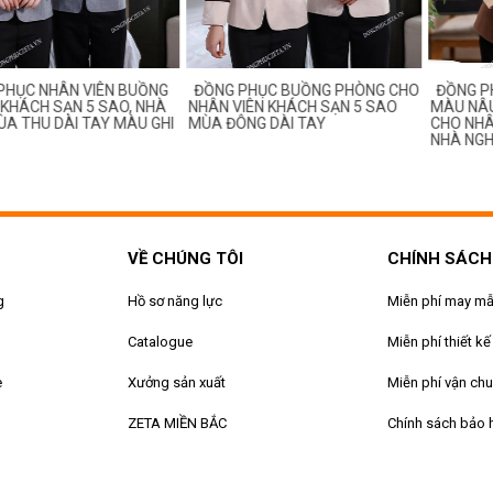
ỤC NHÂN VIÊN BUỒNG
ĐỒNG PHỤC BUỒNG PHÒNG CHO
ĐỒNG PH
ÁCH SẠN 5 SAO, NHÀ
NHÂN VIÊN KHÁCH SẠN 5 SAO
MÀU NÂU 
A THU DÀI TAY MÀU GHI
MÙA ĐÔNG DÀI TAY
CHO NHÂN 
NHÀ NGHỈ
VỀ CHÚNG TÔI
CHÍNH SÁCH
g
Hồ sơ năng lực
Miễn phí may m
Catalogue
Miễn phí thiết kế
e
Xưởng sản xuất
Miễn phí vận ch
ZETA MIỀN BẮC
Chính sách bảo 