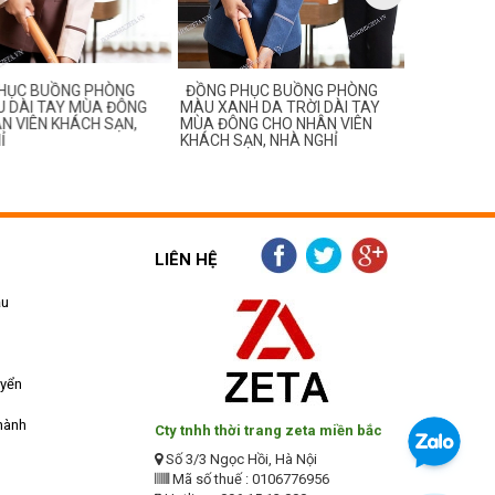
ỤC BUỒNG PHÒNG
ĐỒNG PHỤC BUỒNG PHÒNG
ĐỒNG PHỤ
DÀI TAY MÙA ĐÔNG
MÀU XANH DA TRỜI DÀI TAY
MÀU GHI ĐẬ
VIÊN KHÁCH SẠN,
MÙA ĐÔNG CHO NHÂN VIÊN
ĐÔNG CHO 
KHÁCH SẠN, NHÀ NGHỈ
SẠN, NHÀ N
LIÊN HỆ
ẫu
uyển
hành
Cty tnhh thời trang zeta miền bắc
Số 3/3 Ngọc Hồi, Hà Nội
Mã số thuế : 0106776956