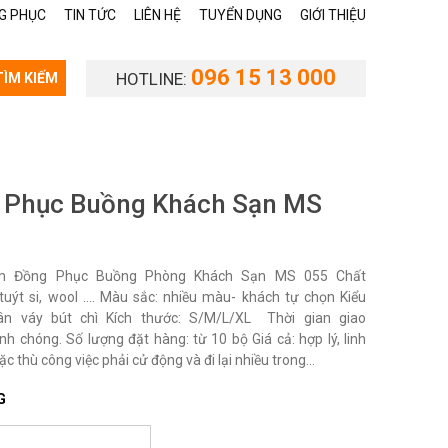
G PHỤC
TIN TỨC
LIÊN HỆ
TUYỂN DỤNG
GIỚI THIỆU
096 15 13 000
HOTLINE:
TÌM KIẾM
 Phục Buồng Khách Sạn MS
m Đồng Phục Buồng Phòng Khách Sạn MS 055 Chất
i, tuýt si, wool …. Màu sắc: nhiều màu- khách tự chọn Kiểu
ân váy bút chì Kích thước: S/M/L/XL Thời gian giao
nh chóng. Số lượng đặt hàng: từ 10 bộ Giá cả: hợp lý, linh
ặc thù công việc phải cử động và đi lại nhiều trong...
G