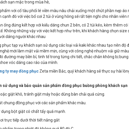
hách sạn mặc trong mùa hè,
phẩm với cổ tàu phối lé viền màu nâu chải xuống một chút phần nẹp áo r
 cạnh đó với việc bổ cơi 2 túi ở vùng hông sẽ rất tiện nghi cho nhân viê
n ống đứng kết hợp với kiểu dáng chun 2 bên, có 2 túi kéo, kèm thêm có
tế. Không những vậy với việc kết hợp như trên, khi khách hàng chọn siz
với dáng người khác nhau
 phục tạp vụ khách sạn sử dụng các loại vải kaki khác nhau tạo nên độ 
 nghệ mới làm mặt vải mềm mịn, cùng với công nghệ nhuộm vải giữ màu 
ó đường may bền bỉ, tinh tế trong từng chi tiết, chắc chắn không bị bun
khoe vóc dáng cao ráo của mình.
ng ty may đồng phục
Zeta miền Bắc, quý khách hàng sẽ thực sự hài lòn
 sử dụng và bảo quản sản phẩm đồng phục buồng phòng khách sạn
 hoặc giặt khô, tránh giặt máy hoặc dùng bàn chải quá cứng.
iặt chung đồng phục với các sản phẩm khác màu.
 dụng bột giặt có chất tẩy quá mạnh.
i trực tiếp dưới thời tiết nắng gắt
ản phẩm trong nhiệt độ không quá 80 độ C