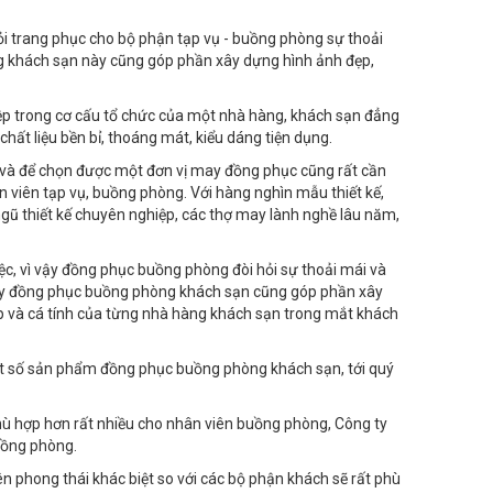
 hỏi trang phục cho bộ phận tạp vụ - buồng phòng sự thoải
ng khách sạn này cũng góp phần xây dựng hình ảnh đẹp,
ệp trong cơ cấu tổ chức của một nhà hàng, khách sạn đẳng
ất liệu bền bỉ, thoáng mát, kiểu dáng tiện dụng.
 và để chọn được một đơn vị may đồng phục cũng rất cần
 viên tạp vụ, buồng phòng. Với hàng nghìn mẫu thiết kế,
ngũ thiết kế chuyên nghiệp, các thợ may lành nghề lâu năm,
ệc, vì vậy đồng phục buồng phòng đòi hỏi sự thoải mái và
may đồng phục buồng phòng khách sạn cũng góp phần xây
ệp và cá tính của từng nhà hàng khách sạn trong mắt khách
ột số sản phẩm đồng phục buồng phòng khách sạn, tới quý
phù hợp hơn rất nhiều cho nhân viên buồng phòng, Công ty
uồng phòng.
n phong thái khác biệt so với các bộ phận khách sẽ rất phù