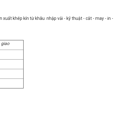
uất khép kín từ khâu nhập vải - kỹ thuật - cắt - may - in -
 giao