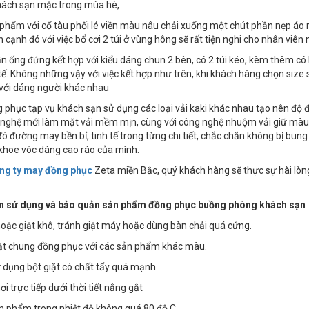
hách sạn mặc trong mùa hè,
phẩm với cổ tàu phối lé viền màu nâu chải xuống một chút phần nẹp áo r
 cạnh đó với việc bổ cơi 2 túi ở vùng hông sẽ rất tiện nghi cho nhân viê
n ống đứng kết hợp với kiểu dáng chun 2 bên, có 2 túi kéo, kèm thêm có
tế. Không những vậy với việc kết hợp như trên, khi khách hàng chọn siz
với dáng người khác nhau
 phục tạp vụ khách sạn sử dụng các loại vải kaki khác nhau tạo nên độ 
 nghệ mới làm mặt vải mềm mịn, cùng với công nghệ nhuộm vải giữ màu 
ó đường may bền bỉ, tinh tế trong từng chi tiết, chắc chắn không bị bun
khoe vóc dáng cao ráo của mình.
ng ty may đồng phục
Zeta miền Bắc, quý khách hàng sẽ thực sự hài lòn
 sử dụng và bảo quản sản phẩm đồng phục buồng phòng khách sạn
 hoặc giặt khô, tránh giặt máy hoặc dùng bàn chải quá cứng.
iặt chung đồng phục với các sản phẩm khác màu.
 dụng bột giặt có chất tẩy quá mạnh.
i trực tiếp dưới thời tiết nắng gắt
ản phẩm trong nhiệt độ không quá 80 độ C