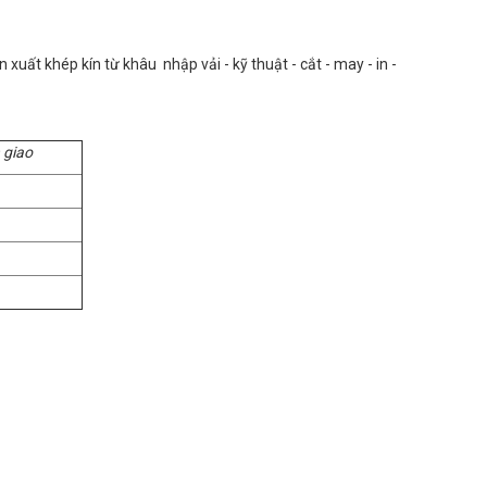
uất khép kín từ khâu nhập vải - kỹ thuật - cắt - may - in -
 giao