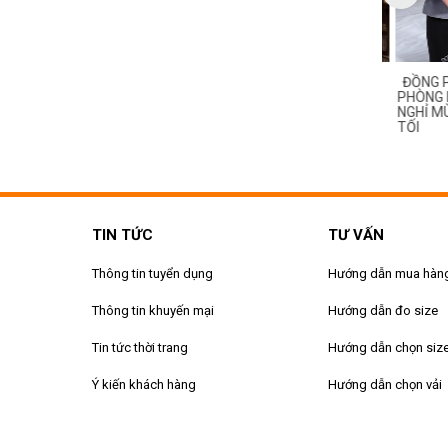
ỒNG PHỤC BUỒNG
QUẦN ÁO ĐỒNG PHỤC BUỒNG
ĐỒNG PH
ĐẸP CHO NHÂN VIÊN
PHÒNG KHÁCH SẠN NHÀ NGHỈ
PHÒNG KH
EEPER KHÁCH SẠN, NHÀ
MÙA ĐÔNG DÀI TAY MÀU XANH
NGHỈ MÙ
AO CẤP
TỐI
TIN TỨC
TƯ VẤN
Thông tin tuyển dụng
Hướng dẫn mua hàn
Thông tin khuyến mại
Hướng dẫn đo size
Tin tức thời trang
Hướng dẫn chọn siz
Ý kiến khách hàng
Hướng dẫn chọn vải