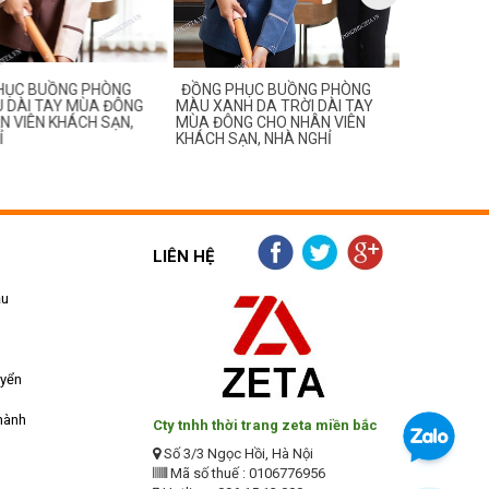
ỤC BUỒNG PHÒNG
ĐỒNG PHỤC BUỒNG PHÒNG
ĐỒNG PHỤ
DÀI TAY MÙA ĐÔNG
MÀU XANH DA TRỜI DÀI TAY
MÀU GHI ĐẬ
VIÊN KHÁCH SẠN,
MÙA ĐÔNG CHO NHÂN VIÊN
ĐÔNG CHO 
KHÁCH SẠN, NHÀ NGHỈ
SẠN, NHÀ N
LIÊN HỆ
ẫu
uyển
hành
Cty tnhh thời trang zeta miền bắc
Số 3/3 Ngọc Hồi, Hà Nội
Mã số thuế : 0106776956