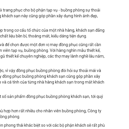
 hỏi trang phục cho bộ phận tạp vụ - buồng phòng sự thoải
ng khách sạn này cũng góp phần xây dựng hình ảnh đẹp,
ệp trong cơ cấu tổ chức của một nhà hàng, khách sạn đẳng
ất liệu bền bỉ, thoáng mát, kiểu dáng tiện dụng.
 và để chọn được một đơn vị may đồng phục cũng rất cần
 viên tạp vụ, buồng phòng. Với hàng nghìn mẫu thiết kế,
ngũ thiết kế chuyên nghiệp, các thợ may lành nghề lâu năm,
ệc, vì vậy đồng phục buồng phòng đòi hỏi sự thoải mái và
may đồng phục buồng phòng khách sạn cũng góp phần xây
ệp và cá tính của từng nhà hàng khách sạn trong mắt khách
ột số sản phẩm đồng phục buồng phòng khách sạn, tới quý
phù hợp hơn rất nhiều cho nhân viên buồng phòng, Công ty
uồng phòng.
n phong thái khác biệt so với các bộ phận khách sẽ rất phù