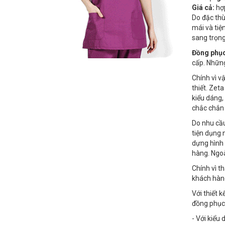
Giá cả:
hợp
Do đặc thù
mái và tiệ
sang trọng
Đồng phục
cấp. Những
Chính vì vậ
thiết. Zet
kiểu dáng,
chắc chắn
Do nhu cầu
tiện dụng 
dựng hình 
hàng. Ngo
Chính vì t
khách hàn
Với thiết 
đồng phục 
- Với kiểu