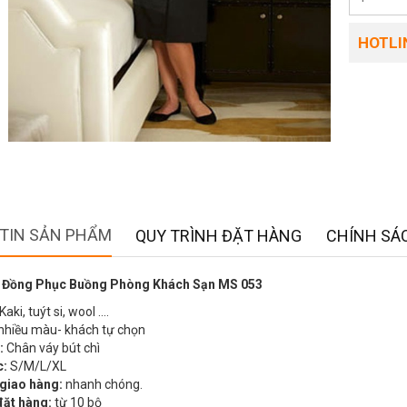
HOTLIN
TIN SẢN PHẨM
QUY TRÌNH ĐẶT HÀNG
CHÍNH SÁC
 Đồng Phục Buồng Phòng Khách Sạn MS 053
Kaki, tuýt si, wool ….
nhiều màu- khách tự chọn
:
Chân váy bút chì
c:
S/M/L/XL
 giao hàng:
nhanh chóng.
đặt hàng:
từ 10 bộ