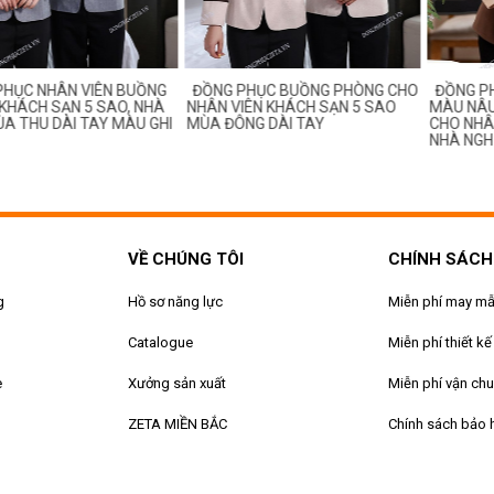
ỤC NHÂN VIÊN BUỒNG
ĐỒNG PHỤC BUỒNG PHÒNG CHO
ĐỒNG PH
ÁCH SẠN 5 SAO, NHÀ
NHÂN VIÊN KHÁCH SẠN 5 SAO
MÀU NÂU 
A THU DÀI TAY MÀU GHI
MÙA ĐÔNG DÀI TAY
CHO NHÂN 
NHÀ NGHỈ
VỀ CHÚNG TÔI
CHÍNH SÁCH
g
Hồ sơ năng lực
Miễn phí may m
Catalogue
Miễn phí thiết kế
e
Xưởng sản xuất
Miễn phí vận ch
ZETA MIỀN BẮC
Chính sách bảo 