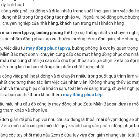
 lý, linh hoạt.
 công việc phải cử động và đi lại nhiều trong suốt thời gian làm việc đòi
n dụng nhất trong từng động tác nghiệp vụ. Ngoài ra bộ đồng phục buồ
, chuyên nghiệp của nhà hàng, khách sạn trong mắt khách hàng.
 nhân viên tạp vụ, buồng phòng
thể hiện sự thống nhất và chuyên nghi
 sản phẩm đồng phục tạp vụ thường hướng tới sự đơn giản, nhẹ nhàng, ch
y, việc đầu tư
may đồng phục tạp vụ
, buồng phòng là cực kỳ quan trọng
a Miền Bắc một đơn vị chuyên cung cấp các mặt hàng đồng phục cho nhân
 mẫu mã cùng chất liệu cao cấp cho bạn thỏa sức lựa chọn. Zeta có đội 
 sẽ mang lại cho bạn những sản phẩm chất lượng nhất.
 công việc phải hoạt động và di chuyển nhiều trong suốt quá trình làm vi
nhất cho từng thao tác làm việc của nhân viên. Không những thế việc 
ảnh và thương hiệu của khách sạn, toát lên vẻ sang trọng, chuyên nghi
ài ra bạn có thể tham khảo thêm
may đồng phục bếp
.
hấu hiểu nhu cầu đó công ty may đồng phục Zeta Miền Bắc xin đưa ra m
g tham khảo và chọn lựa
kế đơn giản để phù hợp với nhu cầu sử dụng là thoải mái dễ vận động sẽ 
Zeta miền bắc xin giới thiệu tới quý khách hàng sản phẩm đồng phục b
 dáng cộc tay phối màu nâu 2cm ở cửa tay vừa đơn giản nhưng vẫn toát lê