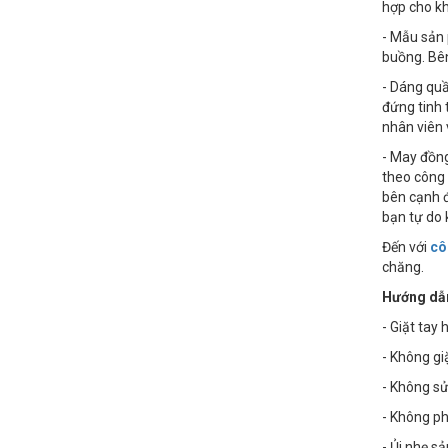
hợp cho k
- Mẫu sản 
buồng. Bên
- Dáng quầ
đứng tinh 
nhân viên 
- May đồng
theo công
bên cạnh đ
bạn tự do 
Đến với
cô
chăng.
Hướng dẫn
- Giặt tay
- Không g
- Không sử
- Không phơ
- Ủi nhẹ s