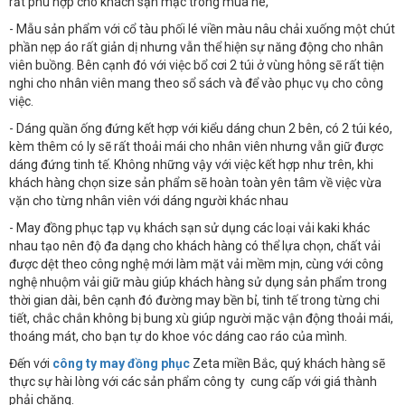
rất phù hợp cho khách sạn mặc trong mùa hè,
- Mẫu sản phẩm với cổ tàu phối lé viền màu nâu chải xuống một chút
phần nẹp áo rất giản dị nhưng vẫn thể hiện sự năng động cho nhân
viên buồng. Bên cạnh đó với việc bổ cơi 2 túi ở vùng hông sẽ rất tiện
nghi cho nhân viên mang theo sổ sách và để vào phục vụ cho công
việc.
- Dáng quần ống đứng kết hợp với kiểu dáng chun 2 bên, có 2 túi kéo,
kèm thêm có ly sẽ rất thoải mái cho nhân viên nhưng vẫn giữ được
dáng đứng tinh tế. Không những vậy với việc kết hợp như trên, khi
khách hàng chọn size sản phẩm sẽ hoàn toàn yên tâm về việc vừa
vặn cho từng nhân viên với dáng người khác nhau
- May đồng phục tạp vụ khách sạn sử dụng các loại vải kaki khác
nhau tạo nên độ đa dạng cho khách hàng có thể lựa chọn, chất vải
được dệt theo công nghệ mới làm mặt vải mềm mịn, cùng với công
nghệ nhuộm vải giữ màu giúp khách hàng sử dụng sản phẩm trong
thời gian dài, bên cạnh đó đường may bền bỉ, tinh tế trong từng chi
tiết, chắc chắn không bị bung xù giúp người mặc vận động thoải mái,
thoáng mát, cho bạn tự do khoe vóc dáng cao ráo của mình.
Đến với
công ty may đồng phục
Zeta miền Bắc, quý khách hàng sẽ
thực sự hài lòng với các sản phẩm công ty cung cấp với giá thành
phải chăng.