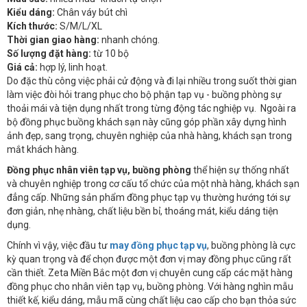
Kiểu dáng:
Chân váy bút chì
Kích thước:
S/M/L/XL
Thời gian giao hàng:
nhanh chóng.
Số lượng đặt hàng:
từ 10 bộ
Giá cả:
hợp lý, linh hoạt.
Do đặc thù công việc phải cử động và đi lại nhiều trong suốt thời gian
làm việc đòi hỏi trang phục cho bộ phận tạp vụ - buồng phòng sự
thoải mái và tiện dụng nhất trong từng động tác nghiệp vụ. Ngoài ra
bộ đồng phục buồng khách sạn này cũng góp phần xây dựng hình
ảnh đẹp, sang trọng, chuyên nghiệp của nhà hàng, khách sạn trong
mắt khách hàng.
Đồng phục nhân viên tạp vụ, buồng phòng
thể hiện sự thống nhất
và chuyên nghiệp trong cơ cấu tổ chức của một nhà hàng, khách sạn
đẳng cấp. Những sản phẩm đồng phục tạp vụ thường hướng tới sự
đơn giản, nhẹ nhàng, chất liệu bền bỉ, thoáng mát, kiểu dáng tiện
dụng.
Chính vì vậy, việc đầu tư
may đồng phục tạp vụ
, buồng phòng là cực
kỳ quan trọng và để chọn được một đơn vị may đồng phục cũng rất
cần thiết. Zeta Miền Bắc một đơn vị chuyên cung cấp các mặt hàng
đồng phục cho nhân viên tạp vụ, buồng phòng. Với hàng nghìn mẫu
thiết kế, kiểu dáng, mẫu mã cùng chất liệu cao cấp cho bạn thỏa sức