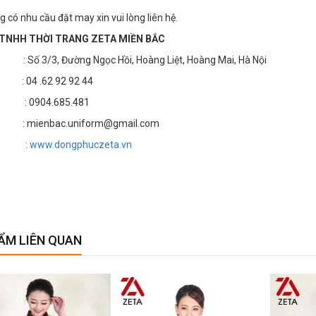
 có nhu cầu đặt may xin vui lòng liên hệ.
TNHH THỜI TRANG ZETA MIỀN BẮC
 3/3, Đường Ngọc Hồi, Hoàng Liệt, Hoàng Mai, Hà Nội
4 .62 92 92 44
 : 0904.685.481
 mienbac.uniform@gmail.com
te :
www.dongphuczeta.vn
ẨM LIÊN QUAN