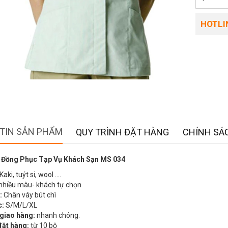
HOTLIN
TIN SẢN PHẨM
QUY TRÌNH ĐẶT HÀNG
CHÍNH SÁC
 Đồng Phục Tạp Vụ Khách Sạn MS 034
Kaki, tuýt si, wool ….
nhiều màu- khách tự chọn
:
Chân váy bút chì
c:
S/M/L/XL
 giao hàng:
nhanh chóng.
đặt hàng:
từ 10 bộ