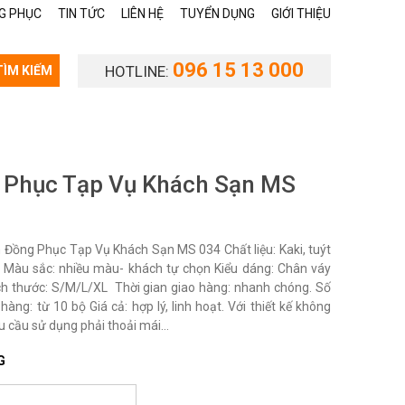
G PHỤC
TIN TỨC
LIÊN HỆ
TUYỂN DỤNG
GIỚI THIỆU
096 15 13 000
HOTLINE:
TÌM KIẾM
 Phục Tạp Vụ Khách Sạn MS
Đồng Phục Tạp Vụ Khách Sạn MS 034 Chất liệu: Kaki, tuýt
…. Màu sắc: nhiều màu- khách tự chọn Kiểu dáng: Chân váy
ích thước: S/M/L/XL Thời gian giao hàng: nhanh chóng. Số
hàng: từ 10 bộ Giá cả: hợp lý, linh hoạt. Với thiết kế không
u cầu sử dụng phải thoải mái...
G