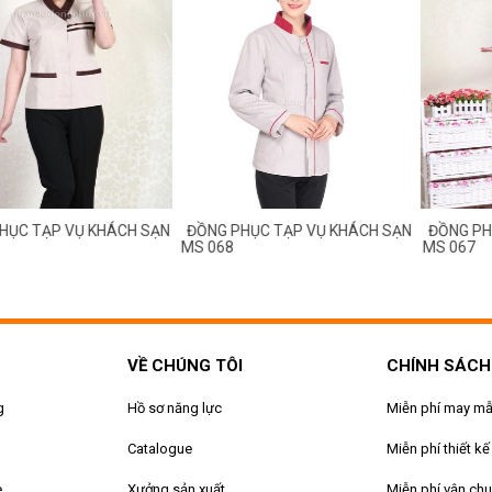
ỤC TẠP VỤ KHÁCH SẠN
ĐỒNG PHỤC TẠP VỤ KHÁCH SẠN
ĐỒNG PHỤ
MS 068
MS 067
VỀ CHÚNG TÔI
CHÍNH SÁCH
g
Hồ sơ năng lực
Miễn phí may m
Catalogue
Miễn phí thiết kế
e
Xưởng sản xuất
Miễn phí vận ch