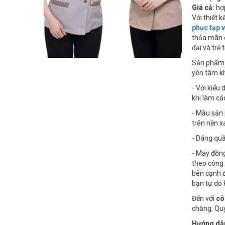
Giá cả:
hợp
Với thiết 
phục tạp 
thỏa mãn c
đại và trẻ 
Sản phẩ
yên tâm k
- Với kiểu
khi làm cá
- Mẫu sản 
trên nền x
- Dáng quầ
- May đồng
theo công
bên cạnh đ
bạn tự do 
Đến với
cô
chăng. Qu
Hướng dẫn