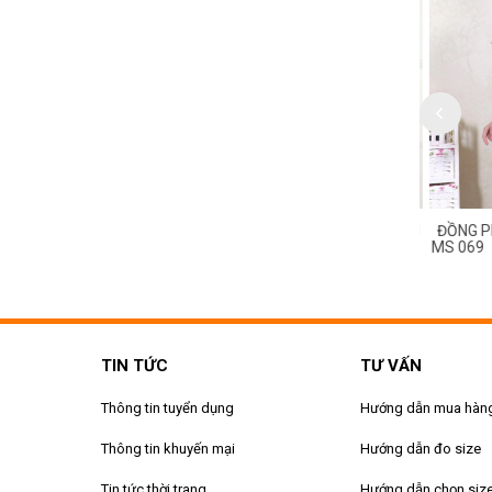
HỤC TẠP VỤ KHÁCH SẠN
ĐỒNG PHỤC TẠP VỤ KHÁCH SẠN
ĐỒNG PH
MS 070
MS 069
TIN TỨC
TƯ VẤN
Thông tin tuyển dụng
Hướng dẫn mua hàn
Thông tin khuyến mại
Hướng dẫn đo size
Tin tức thời trang
Hướng dẫn chọn siz