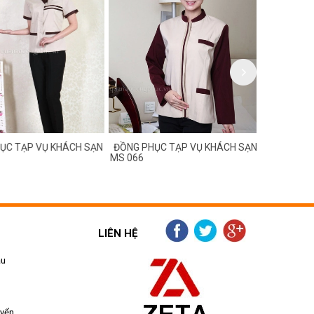
C TẠP VỤ KHÁCH SẠN
ĐỒNG PHỤC TẠP VỤ KHÁCH SẠN
ĐỒNG PHỤC
MS 066
MS 065
LIÊN HỆ
ẫu
uyển