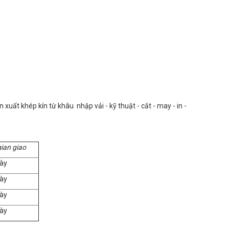
uất khép kín từ khâu nhập vải - kỹ thuật - cắt - may - in -
gian giao
ày
ày
ày
ày