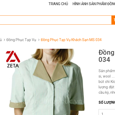
TRANG CHỦ
HÌNH ẢNH SẢN PHẨM ĐỒN
ủ
Đồng Phục Tạp Vụ
Đồng Phục Tạp Vụ Khách Sạn MS 034
Đồng
034
Sản phẩm 
si, wool 
bút chì K
lượng đặt 
cầu kỳ, nh
SỐ LƯỢN