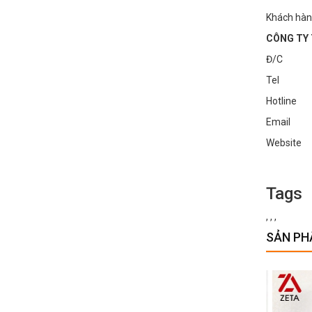
Khách hàng
CÔNG TY 
Đ/C : Số
Tel : 0
Hotline
Email :
Websi
Tags
,
,
,
SẢN PH