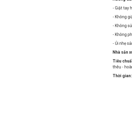
- Giặt tay
- Không gi
- Không sử
- Không phơ
- Ủi nhẹ s
Nhà sản x
Tiêu chuẩ
thêu - hoà
Thời gian: