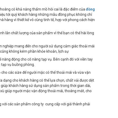
ải thoáng có khả năng thấm mồ hôi cai là đặc điểm của
đồng
 thiệu tới quý khách hàng những mẫu đồng phục không chỉ
 hàng vì thiết kế vô cùng tinh tế, hợp với phong cách hiện
h lẫn chất lượng của sản phẩm vì thế bạn có thể hài lòng
yên nghiệp mang đến cho người sử dụng cảm giác thoải mái
ng cũng không kém phần khỏe khoắn, lịch sự
ẻ năng động cho cô nàng tạp vụ. Bên cạnh đó với viền tay
c tạp vụ buồng phòng.
 cho các size để người mặc có thể thoải mái và vừa vặn
đa dạng cho khách hàng có thể lựa chọn, chất vải được dệt
giúp khách hàng sử dụng sản phẩm trong thời gian dài,
g xù giúp người mặc vận động thoải mái, thoáng mát, cho
g với các sản phẩm công ty cung cấp với giá thành phải