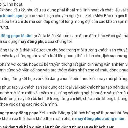
 lý, linh hoạt.
kế không cầu kỳ, nhu cầu sử dụng phải thoải mái linh hoạt và chất liệu v
vụ khách sạn
tại các khách sạn chuyên nghiệp ... Zeta Miền Bắc xin giới
ả ba tiêu chí đó mà còn đáp ứng tốt lòng mong đợi của các khách sạn nhà
trung.
m
đồng phục lễ tân
tại Zeta Miền Bắc xin cam đoan đảm bảo về cả giá thàn
hi sử dụng
may đồng phục
của chúng tôi.
 dáng tay lỡ là thiết kế được ưa chuộng trong môi trường khách sạn chu
c việc tay chân, ngoài ra vẫn toát lên phong thái chỉnh chu, lịch sự như
phẩm với cổ tàu hoặc cổ bẻ truyền thống rất giản dị nhưng vẫn ánh lên v
anh cùng với viền cổ hoa văn tạo thêm điểm nhấn cho cả mẫu đồng phụ
n ống đứng kết hợp với kiểu dáng chun 2 bên theo kiểu may mới phù hợp
 phục tạp vụ khách sạn sử dụng các loại vải kaki khác nhau tạo nên độ 
 nghệ mới làm mặt vải mềm mịn, cùng với công nghệ nhuộm vải giữ màu 
ó đường may bền bỉ, tinh tế trong từng chi tiết, chắc chắn không bị bun
khoe vóc dáng cao ráo của mình.
ng ty may đồng phục
Zeta miền Bắc, quý khách hàng sẽ thực sự hài lòn
ý khách có thể tham khảo thêm sản phẩm
may đồng phục công nhân
.
 sử dụng và bảo quản sản phẩm đồng phục tạp vụ khách sạn: