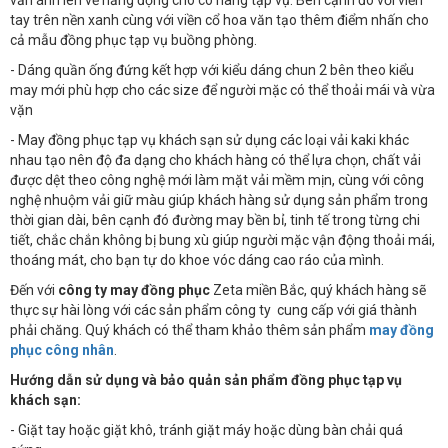
vẫn ánh lên vẻ năng động cho cô nàng tạp vụ. Bên cạnh đó với viền
tay trên nền xanh cùng với viền cổ hoa văn tạo thêm điểm nhấn cho
cả mẫu đồng phục tạp vụ buồng phòng.
- Dáng quần ống đứng kết hợp với kiểu dáng chun 2 bên theo kiểu
may mới phù hợp cho các size để người mặc có thể thoải mái và vừa
vặn
- May đồng phục tạp vụ khách sạn sử dụng các loại vải kaki khác
nhau tạo nên độ đa dạng cho khách hàng có thể lựa chọn, chất vải
được dệt theo công nghệ mới làm mặt vải mềm mịn, cùng với công
nghệ nhuộm vải giữ màu giúp khách hàng sử dụng sản phẩm trong
thời gian dài, bên cạnh đó đường may bền bỉ, tinh tế trong từng chi
tiết, chắc chắn không bị bung xù giúp người mặc vận động thoải mái,
thoáng mát, cho bạn tự do khoe vóc dáng cao ráo của mình.
Đến với
công ty may đồng phục
Zeta miền Bắc, quý khách hàng sẽ
thực sự hài lòng với các sản phẩm công ty cung cấp với giá thành
phải chăng. Quý khách có thể tham khảo thêm sản phẩm
may đồng
phục công nhân
.
Hướng dẫn sử dụng và bảo quản sản phẩm đồng phục tạp vụ
khách sạn:
- Giặt tay hoặc giặt khô, tránh giặt máy hoặc dùng bàn chải quá