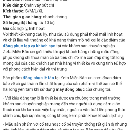
Kiểu dáng:
Chân váy bút chì
Kích thước:
S/M/L/XL
Thời gian giao hàng:
nhanh chóng.
Số lượng đặt hàng:
từ 10 bộ
Giá cả:
hợp lý, linh hoạt.
Với thiết kế không cầu kỳ, nhu cầu sử dụng phải thoải mái linh hoạt
và chất liệu vải thoáng có khả năng thấm mồ hôi cai là đặc điểm của
đồng phục tạp vụ khách sạn
tại các khách sạn chuyên nghiệp ...
Zeta Miền Bắc xin giới thiệu tới quý khách hàng những mẫu đồng
phục không chỉ thỏa mãn cả ba tiêu chí đó mà còn đáp ứng tốt lòng
mong đợi của các khách sạn nhà hàng vì thiết kế vô cùng tinh tế, hợp
với phong cách hiện đại và trẻ trung.
Sản phẩm
đồng phục lễ tân
tại Zeta Miền Bắc xin cam đoan đảm
bảo về cả giá thành lẫn chất lượng của sản phẩm vì thế bạn có thể
hài lòng yên tâm khi sử dụng
may đồng phục
của chúng tôi.
- Với kiểu dáng tay lỡ là thiết kế được ưa chuộng trong môi trường
khách sạn chuyên nghiệp mang đến cho người sử dụng cảm giác
thoải mái khi làm các việc tay chân, ngoài ra vẫn toát lên phong thái
chỉnh chu, lịch sự nhưng cũng không kém phần khỏe khoắn, lịch sự
- Mẫu sản phẩm với cổ tàu hoặc cổ bẻ truyền thống rất giản dị nhưng