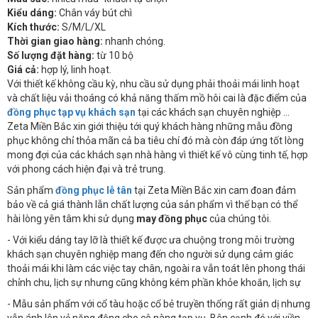
Kiểu dáng:
Chân váy bút chì
Kích thước:
S/M/L/XL
Thời gian giao hàng:
nhanh chóng.
Số lượng đặt hàng:
từ 10 bộ
Giá cả:
hợp lý, linh hoạt.
Với thiết kế không cầu kỳ, nhu cầu sử dụng phải thoải mái linh hoạt
và chất liệu vải thoáng có khả năng thấm mồ hôi cai là đặc điểm của
đồng phục tạp vụ khách sạn
tại các khách sạn chuyên nghiệp ...
Zeta Miền Bắc xin giới thiệu tới quý khách hàng những mẫu đồng
phục không chỉ thỏa mãn cả ba tiêu chí đó mà còn đáp ứng tốt lòng
mong đợi của các khách sạn nhà hàng vì thiết kế vô cùng tinh tế, hợp
với phong cách hiện đại và trẻ trung.
Sản phẩm
đồng phục lễ tân
tại Zeta Miền Bắc xin cam đoan đảm
bảo về cả giá thành lẫn chất lượng của sản phẩm vì thế bạn có thể
hài lòng yên tâm khi sử dụng
may đồng phục
của chúng tôi.
- Với kiểu dáng tay lỡ là thiết kế được ưa chuộng trong môi trường
khách sạn chuyên nghiệp mang đến cho người sử dụng cảm giác
thoải mái khi làm các việc tay chân, ngoài ra vẫn toát lên phong thái
chỉnh chu, lịch sự nhưng cũng không kém phần khỏe khoắn, lịch sự
- Mẫu sản phẩm với cổ tàu hoặc cổ bẻ truyền thống rất giản dị nhưng