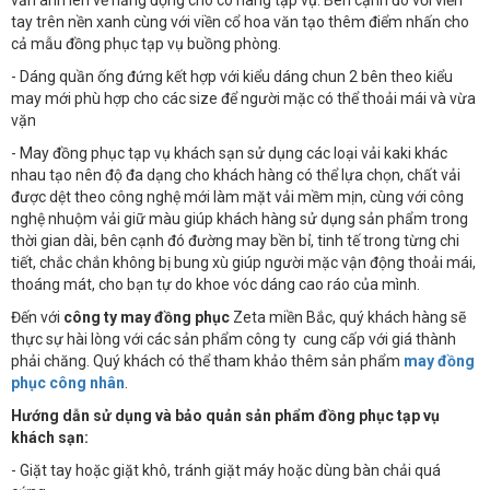
vẫn ánh lên vẻ năng động cho cô nàng tạp vụ. Bên cạnh đó với viền
tay trên nền xanh cùng với viền cổ hoa văn tạo thêm điểm nhấn cho
cả mẫu đồng phục tạp vụ buồng phòng.
- Dáng quần ống đứng kết hợp với kiểu dáng chun 2 bên theo kiểu
may mới phù hợp cho các size để người mặc có thể thoải mái và vừa
vặn
- May đồng phục tạp vụ khách sạn sử dụng các loại vải kaki khác
nhau tạo nên độ đa dạng cho khách hàng có thể lựa chọn, chất vải
được dệt theo công nghệ mới làm mặt vải mềm mịn, cùng với công
nghệ nhuộm vải giữ màu giúp khách hàng sử dụng sản phẩm trong
thời gian dài, bên cạnh đó đường may bền bỉ, tinh tế trong từng chi
tiết, chắc chắn không bị bung xù giúp người mặc vận động thoải mái,
thoáng mát, cho bạn tự do khoe vóc dáng cao ráo của mình.
Đến với
công ty may đồng phục
Zeta miền Bắc, quý khách hàng sẽ
thực sự hài lòng với các sản phẩm công ty cung cấp với giá thành
phải chăng. Quý khách có thể tham khảo thêm sản phẩm
may đồng
phục công nhân
.
Hướng dẫn sử dụng và bảo quản sản phẩm đồng phục tạp vụ
khách sạn:
- Giặt tay hoặc giặt khô, tránh giặt máy hoặc dùng bàn chải quá