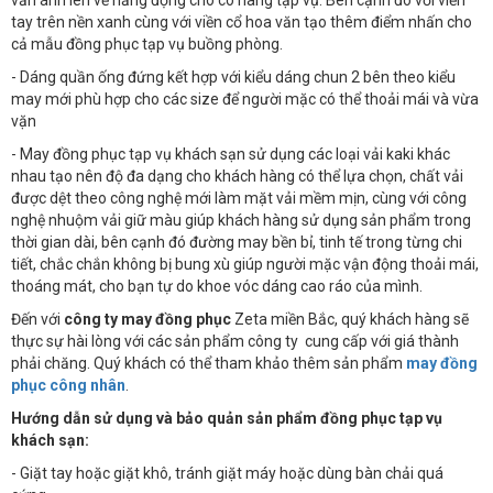
vẫn ánh lên vẻ năng động cho cô nàng tạp vụ. Bên cạnh đó với viền
tay trên nền xanh cùng với viền cổ hoa văn tạo thêm điểm nhấn cho
cả mẫu đồng phục tạp vụ buồng phòng.
- Dáng quần ống đứng kết hợp với kiểu dáng chun 2 bên theo kiểu
may mới phù hợp cho các size để người mặc có thể thoải mái và vừa
vặn
- May đồng phục tạp vụ khách sạn sử dụng các loại vải kaki khác
nhau tạo nên độ đa dạng cho khách hàng có thể lựa chọn, chất vải
được dệt theo công nghệ mới làm mặt vải mềm mịn, cùng với công
nghệ nhuộm vải giữ màu giúp khách hàng sử dụng sản phẩm trong
thời gian dài, bên cạnh đó đường may bền bỉ, tinh tế trong từng chi
tiết, chắc chắn không bị bung xù giúp người mặc vận động thoải mái,
thoáng mát, cho bạn tự do khoe vóc dáng cao ráo của mình.
Đến với
công ty may đồng phục
Zeta miền Bắc, quý khách hàng sẽ
thực sự hài lòng với các sản phẩm công ty cung cấp với giá thành
phải chăng. Quý khách có thể tham khảo thêm sản phẩm
may đồng
phục công nhân
.
Hướng dẫn sử dụng và bảo quản sản phẩm đồng phục tạp vụ
khách sạn:
- Giặt tay hoặc giặt khô, tránh giặt máy hoặc dùng bàn chải quá