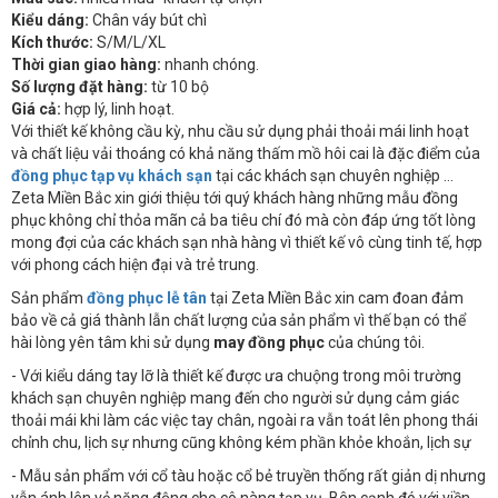
Kiểu dáng:
Chân váy bút chì
Kích thước:
S/M/L/XL
Thời gian giao hàng:
nhanh chóng.
Số lượng đặt hàng:
từ 10 bộ
Giá cả:
hợp lý, linh hoạt.
Với thiết kế không cầu kỳ, nhu cầu sử dụng phải thoải mái linh hoạt
và chất liệu vải thoáng có khả năng thấm mồ hôi cai là đặc điểm của
đồng phục tạp vụ khách sạn
tại các khách sạn chuyên nghiệp ...
Zeta Miền Bắc xin giới thiệu tới quý khách hàng những mẫu đồng
phục không chỉ thỏa mãn cả ba tiêu chí đó mà còn đáp ứng tốt lòng
mong đợi của các khách sạn nhà hàng vì thiết kế vô cùng tinh tế, hợp
với phong cách hiện đại và trẻ trung.
Sản phẩm
đồng phục lễ tân
tại Zeta Miền Bắc xin cam đoan đảm
bảo về cả giá thành lẫn chất lượng của sản phẩm vì thế bạn có thể
hài lòng yên tâm khi sử dụng
may đồng phục
của chúng tôi.
- Với kiểu dáng tay lỡ là thiết kế được ưa chuộng trong môi trường
khách sạn chuyên nghiệp mang đến cho người sử dụng cảm giác
thoải mái khi làm các việc tay chân, ngoài ra vẫn toát lên phong thái
chỉnh chu, lịch sự nhưng cũng không kém phần khỏe khoắn, lịch sự
- Mẫu sản phẩm với cổ tàu hoặc cổ bẻ truyền thống rất giản dị nhưng