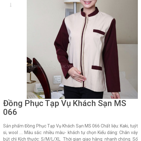
Đồng Phục Tạp Vụ Khách Sạn MS
066
Sản phẩm Đồng Phục Tạp Vụ Khách Sạn MS 066 Chất liệu: Kaki, tuýt
si, wool …. Màu sắc: nhiều màu- khách tự chọn Kiểu dáng: Chân váy
bút chì Kích thước: S/M/L/XL Thời gian giao hàng: nhanh chóng. Số