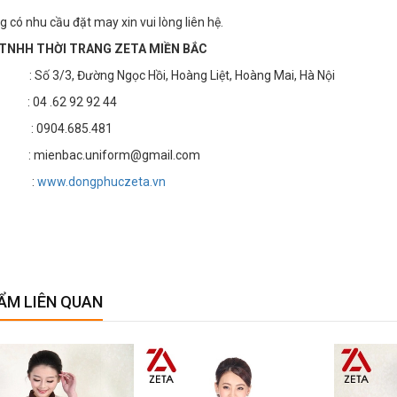
 có nhu cầu đặt may xin vui lòng liên hệ.
TNHH THỜI TRANG ZETA MIỀN BẮC
 3/3, Đường Ngọc Hồi, Hoàng Liệt, Hoàng Mai, Hà Nội
4 .62 92 92 44
 : 0904.685.481
 mienbac.uniform@gmail.com
te :
www.dongphuczeta.vn
ẨM LIÊN QUAN