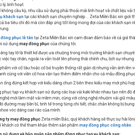
 lý, linh hoạt.
kế không cầu kỳ, nhu cầu sử dụng phải thoải mái linh hoạt và chất liệu v
vụ khách sạn
tại các khách sạn chuyên nghiệp ... Zeta Miền Bắc xin giới
ả ba tiêu chí đó mà còn đáp ứng tốt lòng mong đợi của các khách sạn nhà
trung.
m
đồng phục lễ tân
tại Zeta Miền Bắc xin cam đoan đảm bảo về cả giá thàn
hi sử dụng
may đồng phục
của chúng tôi.
 dáng tay lỡ là thiết kế được ưa chuộng trong môi trường khách sạn chu
c việc tay chân, ngoài ra vẫn toát lên phong thái chỉnh chu, lịch sự như
phẩm với cổ tàu hoặc cổ bẻ truyền thống rất giản dị nhưng vẫn ánh lên v
anh cùng với viền cổ hoa văn tạo thêm điểm nhấn cho cả mẫu đồng phụ
n ống đứng kết hợp với kiểu dáng chun 2 bên theo kiểu may mới phù hợp
 phục tạp vụ khách sạn sử dụng các loại vải kaki khác nhau tạo nên độ 
 nghệ mới làm mặt vải mềm mịn, cùng với công nghệ nhuộm vải giữ màu 
ó đường may bền bỉ, tinh tế trong từng chi tiết, chắc chắn không bị bun
khoe vóc dáng cao ráo của mình.
ng ty may đồng phục
Zeta miền Bắc, quý khách hàng sẽ thực sự hài lòn
ý khách có thể tham khảo thêm sản phẩm
may đồng phục công nhân
.
 sử dụng và bảo quản sản phẩm đồng phục tạp vụ khách sạn: