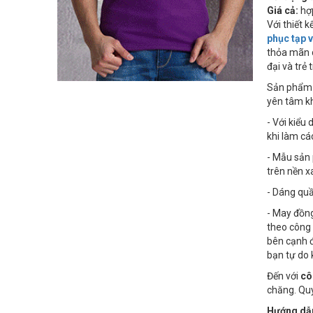
Giá cả:
hợp
Với thiết 
phục tạp 
thỏa mãn c
đại và trẻ 
Sản phẩ
yên tâm k
- Với kiểu
khi làm cá
- Mẫu sản 
trên nền x
- Dáng quầ
- May đồng
theo công
bên cạnh đ
bạn tự do 
Đến với
cô
chăng. Qu
Hướng dẫn