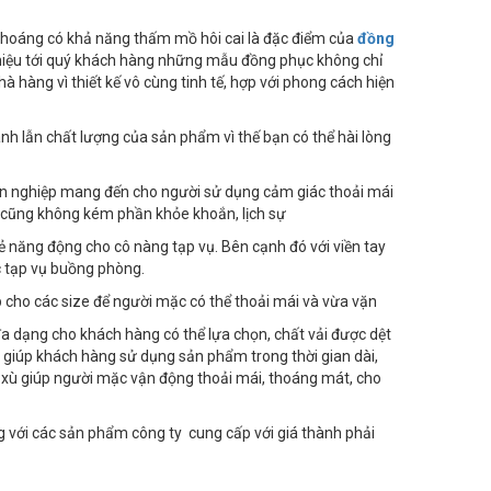
ải thoáng có khả năng thấm mồ hôi cai là đặc điểm của
đồng
 thiệu tới quý khách hàng những mẫu đồng phục không chỉ
 hàng vì thiết kế vô cùng tinh tế, hợp với phong cách hiện
h lẫn chất lượng của sản phẩm vì thế bạn có thể hài lòng
yên nghiệp mang đến cho người sử dụng cảm giác thoải mái
ng cũng không kém phần khỏe khoắn, lịch sự
ẻ năng động cho cô nàng tạp vụ. Bên cạnh đó với viền tay
c tạp vụ buồng phòng.
 cho các size để người mặc có thể thoải mái và vừa vặn
đa dạng cho khách hàng có thể lựa chọn, chất vải được dệt
giúp khách hàng sử dụng sản phẩm trong thời gian dài,
g xù giúp người mặc vận động thoải mái, thoáng mát, cho
g với các sản phẩm công ty cung cấp với giá thành phải