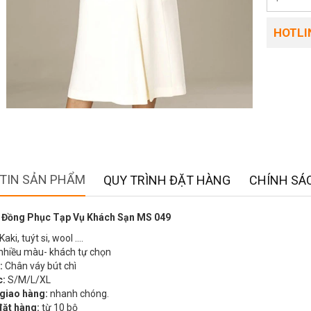
HOTLIN
TIN SẢN PHẨM
QUY TRÌNH ĐẶT HÀNG
CHÍNH SÁC
 Đồng Phục Tạp Vụ Khách Sạn MS 049
Kaki, tuýt si, wool ….
nhiều màu- khách tự chọn
:
Chân váy bút chì
c:
S/M/L/XL
 giao hàng:
nhanh chóng.
đặt hàng:
từ 10 bộ