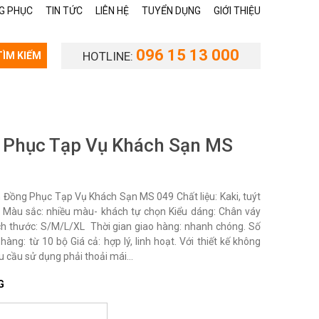
G PHỤC
TIN TỨC
LIÊN HỆ
TUYỂN DỤNG
GIỚI THIỆU
096 15 13 000
HOTLINE:
TÌM KIẾM
 Phục Tạp Vụ Khách Sạn MS
Đồng Phục Tạp Vụ Khách Sạn MS 049 Chất liệu: Kaki, tuýt
…. Màu sắc: nhiều màu- khách tự chọn Kiểu dáng: Chân váy
ích thước: S/M/L/XL Thời gian giao hàng: nhanh chóng. Số
hàng: từ 10 bộ Giá cả: hợp lý, linh hoạt. Với thiết kế không
u cầu sử dụng phải thoải mái...
G