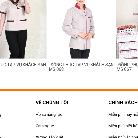
ỤC TẠP VỤ KHÁCH SẠN
ĐỒNG PHỤC TẠP VỤ KHÁCH SẠN
ĐỒNG PHỤ
MS 068
MS 067
VỀ CHÚNG TÔI
CHÍNH SÁCH
g
Hồ sơ năng lực
Miễn phí may m
Catalogue
Miễn phí thiết kế
e
Xưởng sản xuất
Miễn phí vận ch