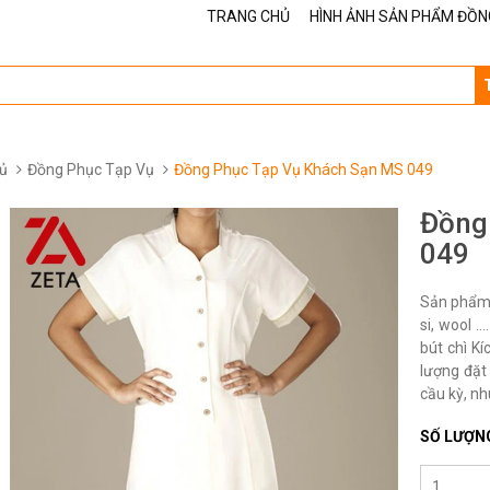
TRANG CHỦ
HÌNH ẢNH SẢN PHẨM ĐỒN
ủ
Đồng Phục Tạp Vụ
Đồng Phục Tạp Vụ Khách Sạn MS 049
Đồng
049
Sản phẩm 
si, wool 
bút chì K
lượng đặt 
cầu kỳ, nh
SỐ LƯỢN