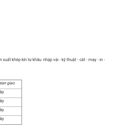
uất khép kín từ khâu nhập vải - kỹ thuật - cắt - may - in -
gian giao
ày
ày
ày
ày