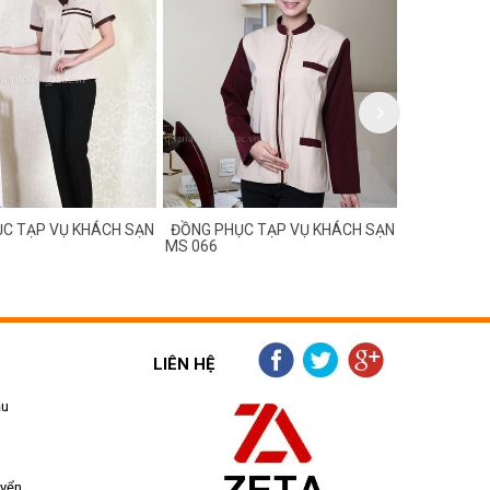
C TẠP VỤ KHÁCH SẠN
ĐỒNG PHỤC TẠP VỤ KHÁCH SẠN
ĐỒNG PHỤC
MS 066
MS 065
LIÊN HỆ
ẫu
uyển