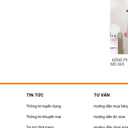
HỤC TẠP VỤ KHÁCH SẠN
ĐỒNG PHỤC TẠP VỤ KHÁCH SẠN
ĐỒNG PH
MS 070
MS 069
TIN TỨC
TƯ VẤN
Thông tin tuyển dụng
Hướng dẫn mua hàn
Thông tin khuyến mại
Hướng dẫn đo size
Tin tức thời trang
Hướng dẫn chọn siz