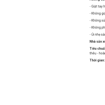
- Giặt tay
- Không gi
- Không sử
- Không phơ
- Ủi nhẹ s
Nhà sản x
Tiêu chuẩ
thêu - hoà
Thời gian: