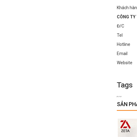
Khách hàng
CÔNG TY 
Đ/C : Số
Tel : 0
Hotline
Email :
Websi
Tags
,
,
,
SẢN PH