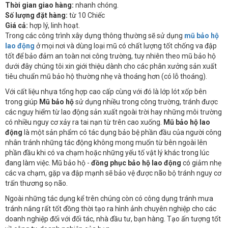
Thời gian giao hàng:
nhanh chóng.
Số lượng đặt hàng:
từ 10 Chiếc
Giá cả:
hợp lý, linh hoạt.
Trong các công trình xây dựng thông thường sẽ sử dụng
mũ bảo hộ
lao động
ở mọi nơi và dùng loại mũ có chất lượng tốt chống va đập
tốt để bảo đảm an toàn nơi công trường, tuy nhiên theo mũ bảo hộ
dưới đây chúng tôi xin giới thiệu dành cho các phân xưởng sản xuất
tiêu chuẩn mũ bảo hộ thường nhẹ và thoáng hơn (có lỗ thoáng).
Với cất liệu nhựa tổng hợp cao cấp cùng với đó là lớp lót xốp bên
trong giúp
Mũ bảo hộ
sử dụng nhiều trong công trường, tránh được
các nguy hiểm từ lao động sản xuất ngoài trời hay những môi trường
có nhiều nguy cơ xảy ra tai nạn từ trên cao xuống.
Mũ bảo hộ lao
động
là một sản phẩm có tác dụng bảo bệ phần đầu của người công
nhân tránh những tác động không mong muốn từ bên ngoài lên
phần đầu khi có va chạm hoặc những yếu tố vật lý khác trong lúc
đang làm việc. Mũ bảo hộ -
đồng phục bảo hộ lao động
có giảm nhẹ
các va chạm, gặp va đập mạnh sẽ bảo vệ được não bộ tránh nguy cơ
trấn thương sọ não.
Ngoài những tác dụng kể trên chúng còn có công dụng tránh mưa
tránh nắng rất tốt đồng thời tạo ra hình ảnh chuyên nghiệp cho các
doanh nghiệp đối với đối tác, nhà đầu tư, bạn hàng. Tạo ấn tượng tốt