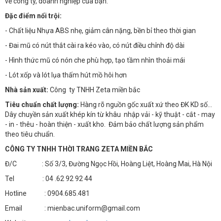
về công ty, doanh nghiệp của bạn.
Đặc điểm nổi trội:
- Chất liệu Nhựa ABS nhẹ, giảm cân nặng, bền bỉ theo thời gian
- Đai mũ có nút thắt cài ra kéo vào, có nút điều chỉnh độ dài
- Hình thức mũ có nón che phù hợp, tạo tầm nhìn thoải mái
- Lót xốp và lót lụa thấm hút mồ hôi hơn
Nhà sản xuất:
Công ty TNHH Zeta miền bắc
Tiêu chuẩn chất lượng:
Hàng rõ nguồn gốc xuất xứ theo ĐK KD số…
Dây chuyền sản xuất khép kín từ khâu nhập vải - kỹ thuật - cắt - may
- in - thêu - hoàn thiện - xuất kho. Đảm bảo chất lượng sản phẩm
theo tiêu chuẩn.
CÔNG TY TNHH THỜI TRANG ZETA MIỀN BẮC
Đ/C : Số 3/3, Đường Ngọc Hồi, Hoàng Liệt, Hoàng Mai, Hà Nội
Tel : 04 .62 92 92 44
Hotline : 0904.685.481
Email : mienbac.uniform@gmail.com