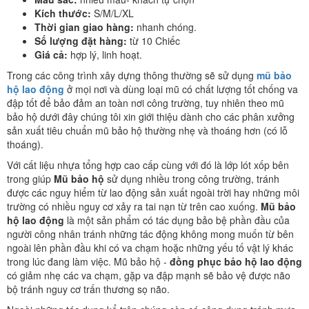
Kích thước:
S/M/L/XL
Thời gian giao hàng:
nhanh chóng.
Số lượng đặt hàng:
từ 10 Chiếc
Giá cả:
hợp lý, linh hoạt.
Trong các công trình xây dựng thông thường sẽ sử dụng
mũ bảo
hộ lao động
ở mọi nơi và dùng loại mũ có chất lượng tốt chống va
đập tốt để bảo đảm an toàn nơi công trường, tuy nhiên theo mũ
bảo hộ dưới đây chúng tôi xin giới thiệu dành cho các phân xưởng
sản xuất tiêu chuẩn mũ bảo hộ thường nhẹ và thoáng hơn (có lỗ
thoáng).
Với cất liệu nhựa tổng hợp cao cấp cùng với đó là lớp lót xốp bên
trong giúp
Mũ bảo hộ
sử dụng nhiều trong công trường, tránh
được các nguy hiểm từ lao động sản xuất ngoài trời hay những môi
trường có nhiều nguy cơ xảy ra tai nạn từ trên cao xuống.
Mũ bảo
hộ lao động
là một sản phẩm có tác dụng bảo bệ phần đầu của
người công nhân tránh những tác động không mong muốn từ bên
ngoài lên phần đầu khi có va chạm hoặc những yếu tố vật lý khác
trong lúc đang làm việc. Mũ bảo hộ -
đồng phục bảo hộ lao động
có giảm nhẹ các va chạm, gặp va đập mạnh sẽ bảo vệ được não
bộ tránh nguy cơ trấn thương sọ não.