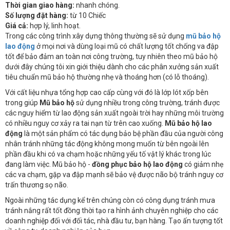
Thời gian giao hàng:
nhanh chóng.
Số lượng đặt hàng:
từ 10 Chiếc
Giá cả:
hợp lý, linh hoạt.
Trong các công trình xây dựng thông thường sẽ sử dụng
mũ bảo hộ
lao động
ở mọi nơi và dùng loại mũ có chất lượng tốt chống va đập
tốt để bảo đảm an toàn nơi công trường, tuy nhiên theo mũ bảo hộ
dưới đây chúng tôi xin giới thiệu dành cho các phân xưởng sản xuất
tiêu chuẩn mũ bảo hộ thường nhẹ và thoáng hơn (có lỗ thoáng).
Với cất liệu nhựa tổng hợp cao cấp cùng với đó là lớp lót xốp bên
trong giúp
Mũ bảo hộ
sử dụng nhiều trong công trường, tránh được
các nguy hiểm từ lao động sản xuất ngoài trời hay những môi trường
có nhiều nguy cơ xảy ra tai nạn từ trên cao xuống.
Mũ bảo hộ lao
động
là một sản phẩm có tác dụng bảo bệ phần đầu của người công
nhân tránh những tác động không mong muốn từ bên ngoài lên
phần đầu khi có va chạm hoặc những yếu tố vật lý khác trong lúc
đang làm việc. Mũ bảo hộ -
đồng phục bảo hộ lao động
có giảm nhẹ
các va chạm, gặp va đập mạnh sẽ bảo vệ được não bộ tránh nguy cơ
trấn thương sọ não.
Ngoài những tác dụng kể trên chúng còn có công dụng tránh mưa
tránh nắng rất tốt đồng thời tạo ra hình ảnh chuyên nghiệp cho các
doanh nghiệp đối với đối tác, nhà đầu tư, bạn hàng. Tạo ấn tượng tốt