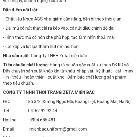
về công ty, doanh nghiệp của bạn.
Đặc điểm nổi trội:
- Chất liệu Nhựa ABS nhẹ, giảm cân nặng, bền bỉ theo thời gian
- Đai mũ có nút thắt cài ra kéo vào, có nút điều chỉnh độ dài
- Hình thức mũ có nón che phù hợp, tạo tầm nhìn thoải mái
- Lót xốp và lót lụa thấm hút mồ hôi hơn
Nhà sản xuất:
Công ty TNHH Zeta miền bắc
Tiêu chuẩn chất lượng:
Hàng rõ nguồn gốc xuất xứ theo ĐK KD số…
Dây chuyền sản xuất khép kín từ khâu nhập vải - kỹ thuật - cắt - may
- in - thêu - hoàn thiện - xuất kho. Đảm bảo chất lượng sản phẩm
theo tiêu chuẩn.
CÔNG TY TNHH THỜI TRANG ZETA MIỀN BẮC
Đ/C : Số 3/3, Đường Ngọc Hồi, Hoàng Liệt, Hoàng Mai, Hà Nội
Tel : 04 .62 92 92 44
Hotline : 0904.685.481
Email : mienbac.uniform@gmail.com