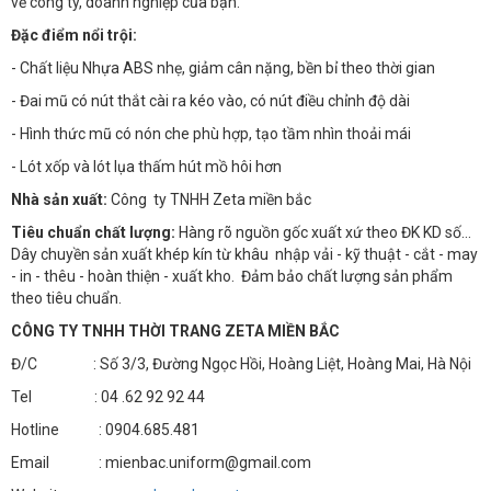
về công ty, doanh nghiệp của bạn.
Đặc điểm nổi trội:
- Chất liệu Nhựa ABS nhẹ, giảm cân nặng, bền bỉ theo thời gian
- Đai mũ có nút thắt cài ra kéo vào, có nút điều chỉnh độ dài
- Hình thức mũ có nón che phù hợp, tạo tầm nhìn thoải mái
- Lót xốp và lót lụa thấm hút mồ hôi hơn
Nhà sản xuất:
Công ty TNHH Zeta miền bắc
Tiêu chuẩn chất lượng:
Hàng rõ nguồn gốc xuất xứ theo ĐK KD số…
Dây chuyền sản xuất khép kín từ khâu nhập vải - kỹ thuật - cắt - may
- in - thêu - hoàn thiện - xuất kho. Đảm bảo chất lượng sản phẩm
theo tiêu chuẩn.
CÔNG TY TNHH THỜI TRANG ZETA MIỀN BẮC
Đ/C : Số 3/3, Đường Ngọc Hồi, Hoàng Liệt, Hoàng Mai, Hà Nội
Tel : 04 .62 92 92 44
Hotline : 0904.685.481
Email : mienbac.uniform@gmail.com