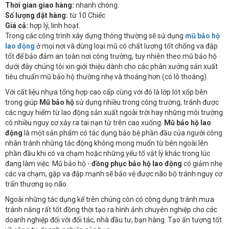
Thời gian giao hàng:
nhanh chóng.
Số lượng đặt hàng:
từ 10 Chiếc
Giá cả:
hợp lý, linh hoạt.
Trong các công trình xây dựng thông thường sẽ sử dụng
mũ bảo hộ
lao động
ở mọi nơi và dùng loại mũ có chất lượng tốt chống va đập
tốt để bảo đảm an toàn nơi công trường, tuy nhiên theo mũ bảo hộ
dưới đây chúng tôi xin giới thiệu dành cho các phân xưởng sản xuất
tiêu chuẩn mũ bảo hộ thường nhẹ và thoáng hơn (có lỗ thoáng).
Với cất liệu nhựa tổng hợp cao cấp cùng với đó là lớp lót xốp bên
trong giúp
Mũ bảo hộ
sử dụng nhiều trong công trường, tránh được
các nguy hiểm từ lao động sản xuất ngoài trời hay những môi trường
có nhiều nguy cơ xảy ra tai nạn từ trên cao xuống.
Mũ bảo hộ lao
động
là một sản phẩm có tác dụng bảo bệ phần đầu của người công
nhân tránh những tác động không mong muốn từ bên ngoài lên
phần đầu khi có va chạm hoặc những yếu tố vật lý khác trong lúc
đang làm việc. Mũ bảo hộ -
đồng phục bảo hộ lao động
có giảm nhẹ
các va chạm, gặp va đập mạnh sẽ bảo vệ được não bộ tránh nguy cơ
trấn thương sọ não.
Ngoài những tác dụng kể trên chúng còn có công dụng tránh mưa
tránh nắng rất tốt đồng thời tạo ra hình ảnh chuyên nghiệp cho các
doanh nghiệp đối với đối tác, nhà đầu tư, bạn hàng. Tạo ấn tượng tốt