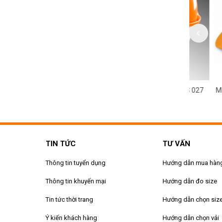
 HỘ LAO ĐỘNG MS 028
MŨ BẢO HỘ LAO ĐỘNG MS 027
MŨ BẢO 
TIN TỨC
TƯ VẤN
Thông tin tuyển dụng
Hướng dẫn mua hàn
Thông tin khuyến mại
Hướng dẫn đo size
Tin tức thời trang
Hướng dẫn chọn siz
Ý kiến khách hàng
Hướng dẫn chọn vải