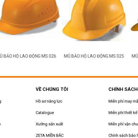
HỘ LAO ĐỘNG MS 026
MŨ BẢO HỘ LAO ĐỘNG MS 025
MŨ BẢO H
VỀ CHÚNG TÔI
CHÍNH SÁCH
g
Hồ sơ năng lực
Miễn phí may m
Catalogue
Miễn phí thiết kế
e
Xưởng sản xuất
Miễn phí vận ch
ZETA MIỀN BẮC
Chính sách bảo 