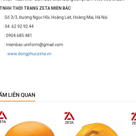
TNHH THỜI TRANG ZETA MIỀN BẮC
3/3, Đường Ngọc Hồi, Hoàng Liệt, Hoàng Mai, Hà Nội
4 .62 92 92 44
: 0904.685.481
 mienbac.uniform@gmail.com
e :
www.dongphuczeta.vn
ẨM LIÊN QUAN