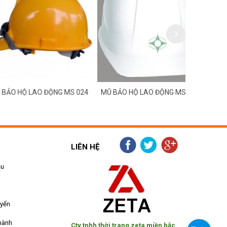
Ộ LAO ĐỘNG MS 024
MŨ BẢO HỘ LAO ĐỘNG MS 023
MŨ BẢO HỘ
LIÊN HỆ
ẫu
uyển
hành
Cty tnhh thời trang zeta miền bắc