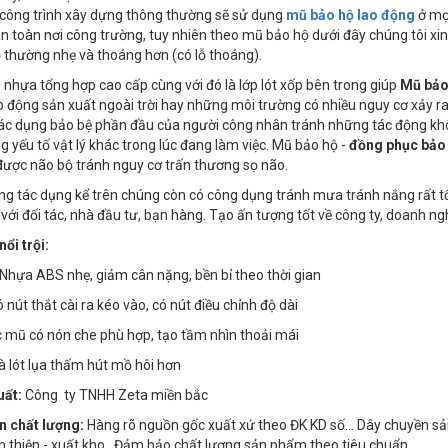
 công trình xây dựng thông thường sẽ sử dụng
mũ bảo hộ lao động
ở mọi
 toàn nơi công trường, tuy nhiên theo mũ bảo hộ dưới đây chúng tôi xin
thường nhẹ và thoáng hơn (có lỗ thoáng).
ệu nhựa tổng hợp cao cấp cùng với đó là lớp lót xốp bên trong giúp
Mũ bảo
o động sản xuất ngoài trời hay những môi trường có nhiều nguy cơ xảy ra
ác dụng bảo bệ phần đầu của người công nhân tránh những tác động kh
 yếu tố vật lý khác trong lúc đang làm việc. Mũ bảo hộ -
đồng phục bảo
được não bộ tránh nguy cơ trấn thương sọ não.
g tác dụng kể trên chúng còn có công dụng tránh mưa tránh nắng rất tố
 với đối tác, nhà đầu tư, bạn hàng. Tạo ấn tượng tốt về công ty, doanh n
ổi trội:
u Nhựa ABS nhẹ, giảm cân nặng, bền bỉ theo thời gian
 nút thắt cài ra kéo vào, có nút điều chỉnh độ dài
c mũ có nón che phù hợp, tạo tầm nhìn thoải mái
và lót lụa thấm hút mồ hôi hơn
uất:
Công ty TNHH Zeta miền bắc
n chất lượng:
Hàng rõ nguồn gốc xuất xứ theo ĐK KD số… Dây chuyền sản x
n thiện - xuất kho. Đảm bảo chất lượng sản phẩm theo tiêu chuẩn.