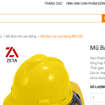
TRANG CHỦ
HÌNH ẢNH SẢN PHẨM ĐỒN
ủ
Mũ Bảo Hộ Lao Động
Mũ Bảo Hộ Lao Động MS 022
Mũ B
Sản Phẩm
tổng hợp 
Thời gian
Giá cả: hợ
sẽ sử dụng
SỐ LƯỢN