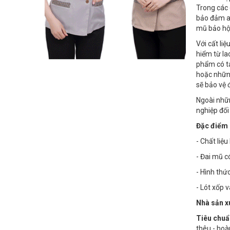
Trong các
bảo đảm an
mũ bảo hộ 
Với cất li
hiểm từ la
phẩm có t
hoặc những
sẽ bảo vệ 
Ngoài nhữn
nghiệp đối
Đặc điểm n
- Chất liệ
- Đai mũ có
- Hình thứ
- Lót xốp 
Nhà sản x
Tiêu chuẩ
thêu - hoà