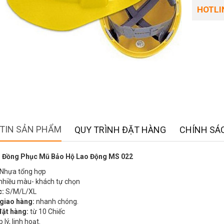
HOTLIN
TIN SẢN PHẨM
QUY TRÌNH ĐẶT HÀNG
CHÍNH SÁC
 Đồng Phục Mũ Bảo Hộ Lao Động MS 022
Nhựa tổng hợp
nhiều màu- khách tự chọn
c:
S/M/L/XL
 giao hàng:
nhanh chóng.
đặt hàng:
từ 10 Chiếc
 lý, linh hoạt.