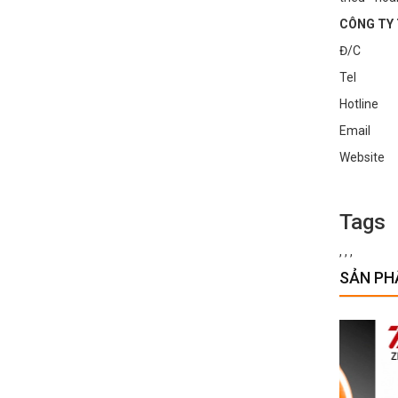
CÔNG TY 
Đ/C : Số 
Tel : 0
Hotline 
Email :
Websit
Tags
,
,
,
SẢN PH