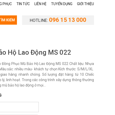
G PHỤC
TIN TỨC
LIÊN HỆ
TUYỂN DỤNG
GIỚI THIỆU
096 15 13 000
HOTLINE:
TÌM KIẾM
ảo Hộ Lao Động MS 022
 Đồng Phục Mũ Bảo Hộ Lao Động MS 022 Chất liệu: Nhựa
Màu sắc: nhiều màu- khách tự chọn Kích thước: S/M/L/XL
 giao hàng: nhanh chóng. Số lượng đặt hàng: từ 10 Chiếc
p lý, linh hoạt. Trong các công trình xây dựng thông thường
 mũ bảo hộ lao động ở mọi...
G