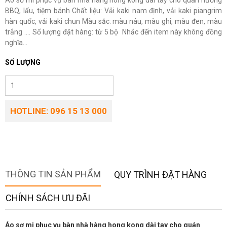
Áo sơ mi phục vụ bàn nhà hàng hong kong dài tay cho quán nướng
BBQ, lẩu, tiệm bánh Chất liệu: Vải kaki nam định, vải kaki piangrim
hàn quốc, vải kaki chun Màu sắc: màu nâu, màu ghi, màu đen, màu
trắng .... Số lượng đặt hàng: từ 5 bộ Nhắc đến item này không đồng
nghĩa...
SỐ LƯỢNG
HOTLINE: 096 15 13 000
THÔNG TIN SẢN PHẨM
QUY TRÌNH ĐẶT HÀNG
CHÍNH SÁCH ƯU ĐÃI
Áo sơ mi phục vụ bàn nhà hàng hong kong dài tay cho quán