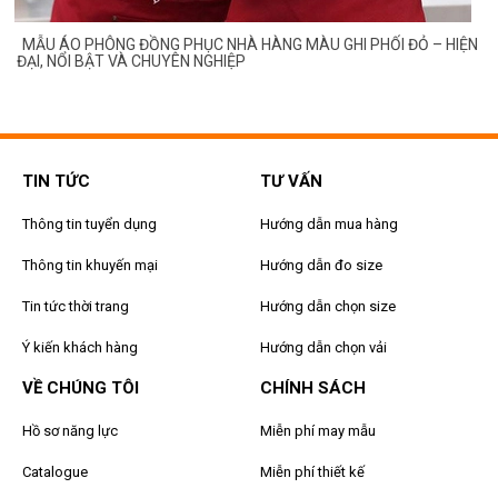
IỆN
MẪU ÁO PHÔNG ĐỒNG PHỤC NHÀ HÀNG MÀU XANH CỔ VỊT PHỐI
ĐEN – THIẾT KẾ SANG TRỌNG, DỄ GÂY THIỆN CẢM!
TIN TỨC
TƯ VẤN
Thông tin tuyển dụng
Hướng dẫn mua hàng
Thông tin khuyến mại
Hướng dẫn đo size
Tin tức thời trang
Hướng dẫn chọn size
Ý kiến khách hàng
Hướng dẫn chọn vải
VỀ CHÚNG TÔI
CHÍNH SÁCH
Hồ sơ năng lực
Miễn phí may mẫu
Catalogue
Miễn phí thiết kế