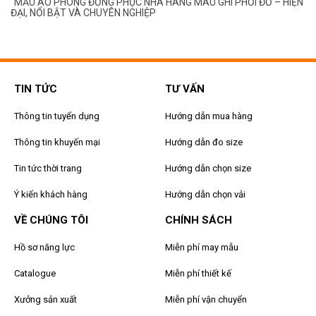
N
MẪU ÁO PHÔNG ĐỒNG PHỤC NHÀ HÀNG MÀU XANH CỔ VỊT PHỐI
ĐEN – THIẾT KẾ SANG TRỌNG, DỄ GÂY THIỆN CẢM!
TIN TỨC
TƯ VẤN
Thông tin tuyển dụng
Hướng dẫn mua hàng
Thông tin khuyến mại
Hướng dẫn đo size
Tin tức thời trang
Hướng dẫn chọn size
Ý kiến khách hàng
Hướng dẫn chọn vải
VỀ CHÚNG TÔI
CHÍNH SÁCH
Hồ sơ năng lực
Miễn phí may mẫu
Catalogue
Miễn phí thiết kế
Xưởng sản xuất
Miễn phí vận chuyển