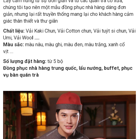
Lấy cảm hứng từ sự đơn giản và từ các quán trà cổ xưa,
chúng tôi tạo nên một mẫu đồng phục nhà hàng dáng đơn
giản, nhưng lại rất truyền thống mang lại cho khách hàng cảm
giác thân thiết và thư giãn
Chất liệu:
Vải Kaki Chun, Vải Cotton chun, Vải tuýt si chun, Vải
Umi, Vải Woo
l ....
Màu sắc:
màu nâu, màu ghi, màu đen, màu trắng, xanh cổ
vịt ....
Số lượng đặt hàng:
từ 5 bộ
Đồng phục nhà hàng trung quốc, lẩu nướng, buffet, phục
vụ bàn quán trà