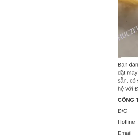
Bạn đan
đặt may
sẵn, có 
hệ với 
CÔNG T
Đ/C : 
Hot
Email