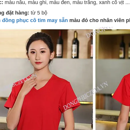
c:
màu nâu, màu ghi, màu đen, màu trắng, xanh cổ vịt ...
ng đặt hàng:
từ 5 bộ
n đồng phục cô tim may sẵn
màu đỏ cho nhân viên ph