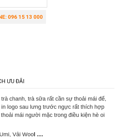
E: 096 15 13 000
H ƯU ĐÃI
rà chanh, trà sữa rất cần sự thoải mái để,
n in logo sau lưng trước ngực rất thích hợp
 thoải mái người mặc trong điều kiện hè oi
i Umi, Vải Woo
l ....