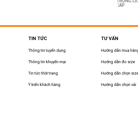
 & CHUYÊN NGHIỆP CHO
SANG TRỌNG, LỊCH THIỆP VÀ
HIỆN ĐẠI
 HIỆU
ĐẲNG CẤP
NGHIỆP
TIN TỨC
TƯ VẤN
Thông tin tuyển dụng
Hướng dẫn mua hàn
Thông tin khuyến mại
Hướng dẫn đo size
Tin tức thời trang
Hướng dẫn chọn siz
Ý kiến khách hàng
Hướng dẫn chọn vải