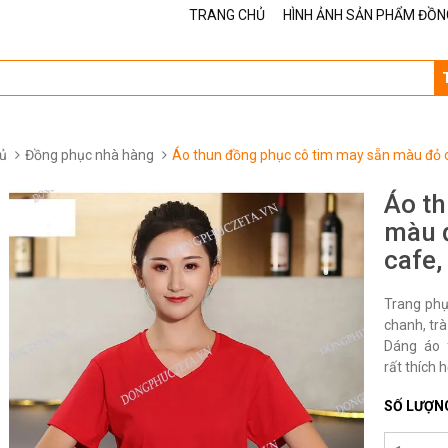
TRANG CHỦ
HÌNH ẢNH SẢN PHẨM ĐỒN
ủ
Đồng phục nhà hàng
Áo thun đồng phục cô tim may sẵn màu đỏ ch
Áo th
màu đ
cafe,
Trang phụ
chanh, trà
Dáng áo 
rất thích 
SỐ LƯỢN