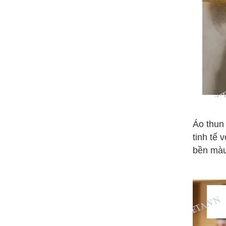
Áo thun
tinh tế 
bền màu