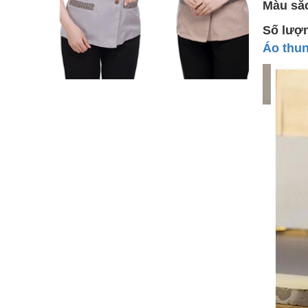
Màu sắ
Số lượ
Áo thu