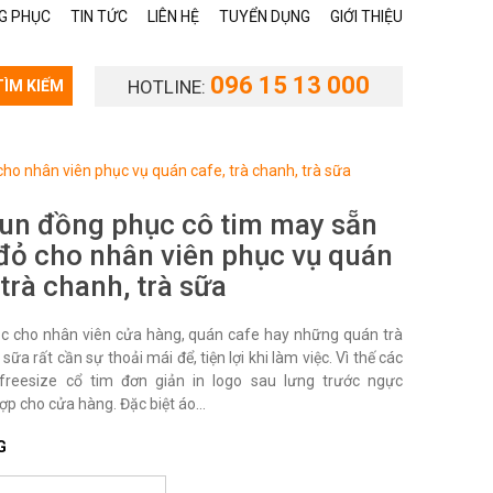
G PHỤC
TIN TỨC
LIÊN HỆ
TUYỂN DỤNG
GIỚI THIỆU
096 15 13 000
HOTLINE:
TÌM KIẾM
o nhân viên phục vụ quán cafe, trà chanh, trà sữa
un đồng phục cô tim may sẵn
ỏ cho nhân viên phục vụ quán
 trà chanh, trà sữa
c cho nhân viên cửa hàng, quán cafe hay những quán trà
 sữa rất cần sự thoải mái để, tiện lợi khi làm việc. Vì thế các
freesize cổ tim đơn giản in logo sau lưng trước ngực
hợp cho cửa hàng. Đặc biệt áo...
G