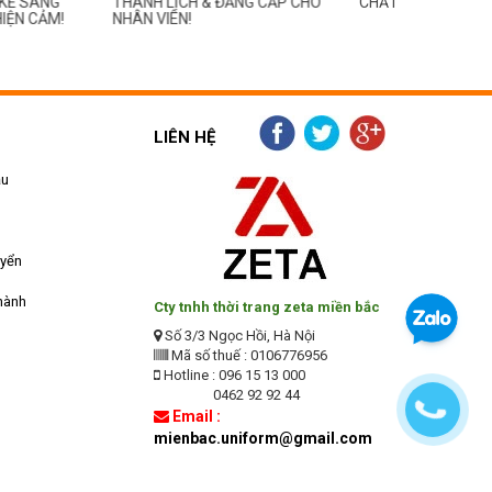
H & ĐẲNG CẤP CHO
“CHẤT”, NHÌN LÀ MUỐN GHÉ
THÍCH BẮT 
!
LIÊN HỆ
ẫu
uyển
hành
Cty tnhh thời trang zeta miền bắc
Số 3/3 Ngọc Hồi, Hà Nội
Mã số thuế : 0106776956
Hotline : 096 15 13 000
0462 92 92 44
Email :
mienbac.uniform@gmail.com