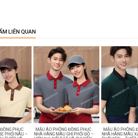
ẨM LIÊN QUAN
 PHÔNG ĐỒNG PHỤC
MẪU ÁO PHÔNG ĐỒNG PHỤC
MẪU ÁO 
 MÀU GHI PHỐI ĐỎ –
NHÀ HÀNG MÀU XANH CỔ VỊT
NHÀ HÀNG 