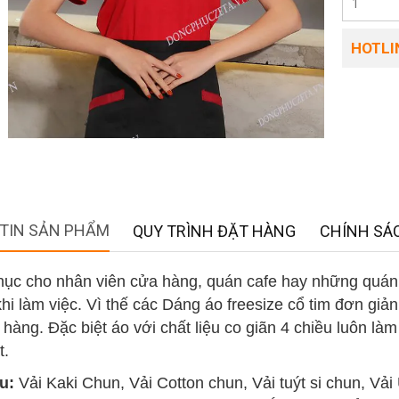
HOTLIN
TIN SẢN PHẨM
QUY TRÌNH ĐẶT HÀNG
CHÍNH SÁC
hục cho nhân viên cửa hàng, quán cafe hay những quán t
 khi làm việc. Vì thế các Dáng áo freesize cổ tim đơn giả
hàng. Đặc biệt áo với chất liệu co giãn 4 chiều luôn làm
t.
u:
Vải Kaki Chun, Vải Cotton chun, Vải tuýt si chun, Vả