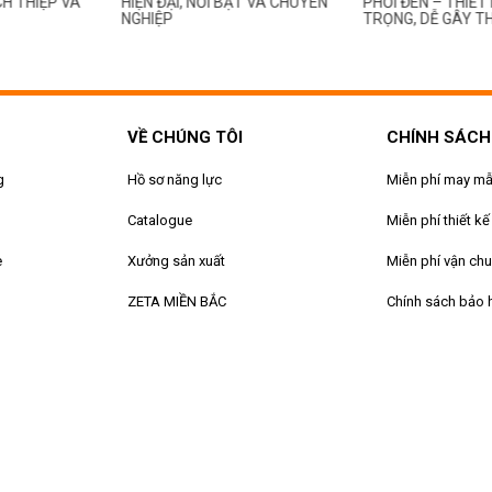
, NỔI BẬT VÀ CHUYÊN
PHỐI ĐEN – THIẾT KẾ SANG
THANH LỊC
TRỌNG, DỄ GÂY THIỆN CẢM!
NHÂN VIÊN
VỀ CHÚNG TÔI
CHÍNH SÁCH
g
Hồ sơ năng lực
Miễn phí may m
Catalogue
Miễn phí thiết kế
e
Xưởng sản xuất
Miễn phí vận ch
ZETA MIỀN BẮC
Chính sách bảo 