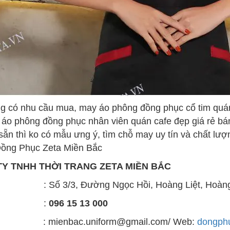
g có nhu cầu mua, may áo phông đồng phục cổ tim quán c
 áo phông đồng phục nhân viên quán cafe đẹp giá rẻ
bá
sẵn thì ko có mẫu ưng ý, tìm chỗ may uy tín và chất lượ
Đồng Phục Zeta Miền Bắc
Y TNHH THỜI TRANG ZETA MIỀN BẮC
Số 3/3, Đường Ngọc Hồi, Hoàng Liệt, Hoàng M
line :
096 15 13 000
 : mienbac.uniform@gmail.com/ Web:
dongphu