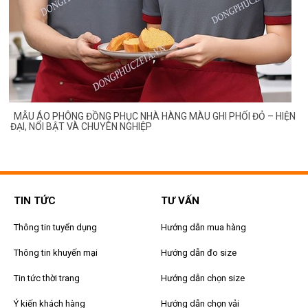
 – HIỆN
MẪU ÁO PHÔNG ĐỒNG PHỤC NHÀ HÀNG MÀU XANH CỔ VỊT 
ĐEN – THIẾT KẾ SANG TRỌNG, DỄ GÂY THIỆN CẢM!
TIN TỨC
TƯ VẤN
Thông tin tuyển dụng
Hướng dẫn mua hàng
Thông tin khuyến mại
Hướng dẫn đo size
Tin tức thời trang
Hướng dẫn chọn size
Ý kiến khách hàng
Hướng dẫn chọn vải